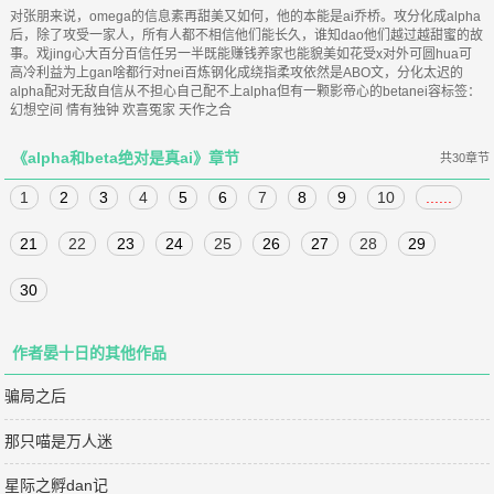
对张朋来说，omega的信息素再甜美又如何，他的本能是ai乔桥。攻分化成alpha
后，除了攻受一家人，所有人都不相信他们能长久，谁知dao他们越过越甜蜜的故
事。戏jing心大百分百信任另一半既能赚钱养家也能貌美如花受x对外可圆hua可
高冷利益为上gan啥都行对nei百炼钢化成绕指柔攻依然是ABO文，分化太迟的
alpha配对无敌自信从不担心自己配不上alpha但有一颗影帝心的betanei容标签：
幻想空间 情有独钟 欢喜冤家 天作之合
《alpha和beta绝对是真ai》章节
共30章节
1
2
3
4
5
6
7
8
9
10
......
21
22
23
24
25
26
27
28
29
30
作者晏十日的其他作品
骗局之后
那只喵是万人迷
星际之孵dan记