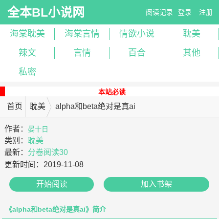
全本BL小说网
阅读记录
登录
注册
海棠耽美
海棠言情
情欲小说
耽美
辣文
言情
百合
其他
私密
本站必读
首页
耽美
alpha和beta绝对是真ai
作者：
晏十日
类别：
耽美
最新：
分卷阅读30
更新时间：
2019-11-08
开始阅读
加入书架
《alpha和beta绝对是真ai》简介