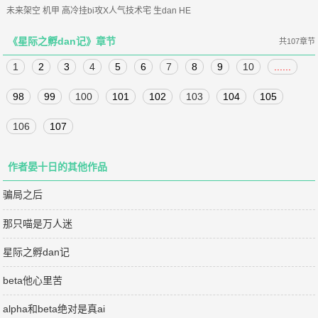
未来架空 机甲 高冷挂bi攻X人气技术宅 生dan HE
《星际之孵dan记》章节
共107章节
1
2
3
4
5
6
7
8
9
10
......
98
99
100
101
102
103
104
105
106
107
作者晏十日的其他作品
骗局之后
那只喵是万人迷
星际之孵dan记
beta他心里苦
alpha和beta绝对是真ai