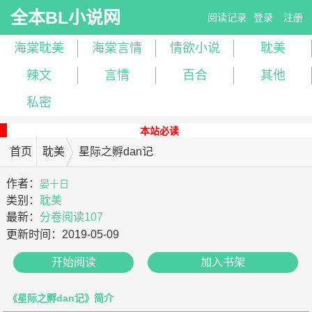
全本BL小说网
阅读记录
登录
注册
海棠耽美
海棠言情
情欲小说
耽美
辣文
言情
百合
其他
私密
本站必读
首页
耽美
星际之孵dan记
作者：
晏十日
类别：
耽美
最新：
分卷阅读107
更新时间：
2019-05-09
开始阅读
加入书架
《星际之孵dan记》简介