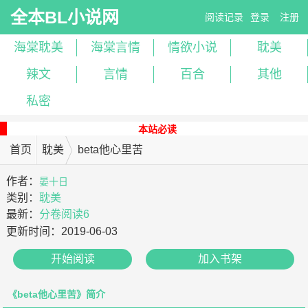
全本BL小说网
阅读记录
登录
注册
海棠耽美
海棠言情
情欲小说
耽美
辣文
言情
百合
其他
私密
本站必读
首页
耽美
beta他心里苦
作者：
晏十日
类别：
耽美
最新：
分卷阅读6
更新时间：
2019-06-03
开始阅读
加入书架
《beta他心里苦》简介