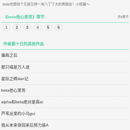
beta也想找个又高又帅一米八丁丁大的男朋友！小短篇～
《beta他心里苦》章节
共6章节
1
2
3
4
5
6
作者晏十日的其他作品
骗局之后
那只喵是万人迷
星际之孵dan记
beta他心里苦
alpha和beta绝对是真ai
芦苇丛里的小乌gui
我从未来穿回来后努力装A