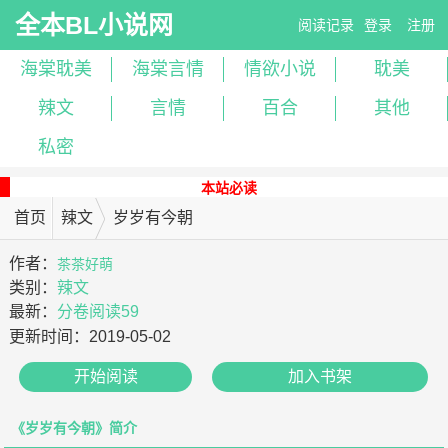
全本BL小说网
阅读记录
登录
注册
海棠耽美
海棠言情
情欲小说
耽美
辣文
言情
百合
其他
私密
本站必读
首页
辣文
岁岁有今朝
作者：
茶茶好萌
类别：
辣文
最新：
分卷阅读59
更新时间：
2019-05-02
开始阅读
加入书架
《岁岁有今朝》简介