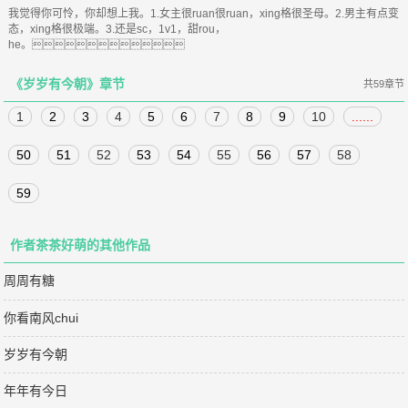
我觉得你可怜，你却想上我。1.女主很ruan很ruan，xing格很圣母。2.男主有点变
态，xing格很极端。3.还是sc，1v1，甜rou，
he。
《岁岁有今朝》章节
共59章节
1
2
3
4
5
6
7
8
9
10
......
50
51
52
53
54
55
56
57
58
59
作者茶茶好萌的其他作品
周周有糖
你看南风chui
岁岁有今朝
年年有今日