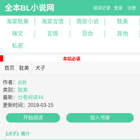
全本BL小说网
阅读记录
登录
注册
海棠耽美
海棠言情
情欲小说
耽美
辣文
言情
百合
其他
私密
本站必读
首页
耽美
犬子
作者：
佶野
类别：
耽美
最新：
分卷阅读49
更新时间：
2019-03-15
开始阅读
加入书架
《犬子》简介