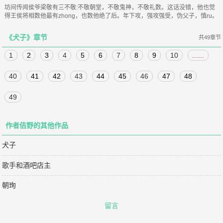
坊间传闻侯爷梁敬有三不敬:不敬朝堂，不敬鬼神，不敬礼数。这话没错，他也觉
得王侯将相数他最有zhong，也数他绝了后。年下攻，强攻强受，伪父子，慎ru。
《犬子》章节
共49章节
1
2
3
4
5
6
7
8
9
10
......
40
41
42
43
44
45
46
47
48
49
作者佶野的其他作品
犬子
歌手和酒吧店主
朝珣
留言