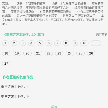
文案： 这是一个攻重生的故事 也是一个发生在末世的故事 重生的攻
有几分想念旧情，只不过对原本失去的兄弟好了几分 结果慢慢的由直变成了
弯 变弯的过程很复杂 有三无男面无表情的表白 也有二货男千奇百怪
的求婚 总之一切都朝着奇怪的方向转变 世界怎么了 还是他怎么了 本
文jian决主角攻，鉴于本人不小心把小王写萌了，然后chou疯了，所以此文决定
3p，一
《重生之末世危机 上》章节
共27章节
1
2
3
4
5
6
7
8
9
10
......
18
19
20
21
22
23
24
25
26
27
作者夏维的其他作品
重生之末世危机 上
重生之末世危机 下
留言