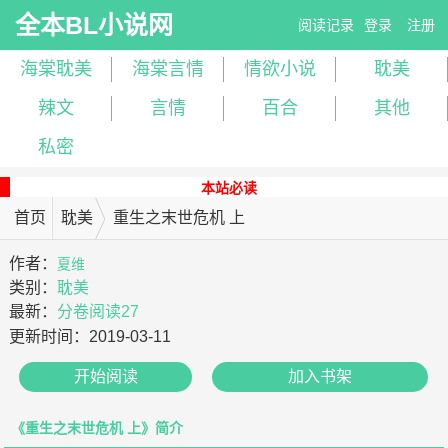
全本BL小说网
阅读记录
登录
注册
海棠耽美
海棠言情
情欲小说
耽美
辣文
言情
百合
其他
私密
本站必读
首页
耽美
重生之末世危机 上
作者：
夏维
类别：
耽美
最新：
分卷阅读27
更新时间：
2019-03-11
开始阅读
加入书架
《重生之末世危机 上》简介