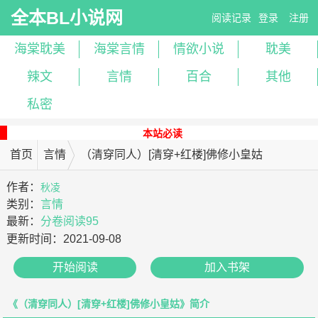
全本BL小说网
阅读记录
登录
注册
海棠耽美
海棠言情
情欲小说
耽美
辣文
言情
百合
其他
私密
本站必读
首页
言情
（清穿同人）[清穿+红楼]佛修小皇姑
作者：
秋凌
类别：
言情
最新：
分卷阅读95
更新时间：
2021-09-08
开始阅读
加入书架
《（清穿同人）[清穿+红楼]佛修小皇姑》简介