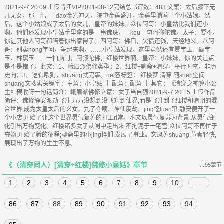
2021-9-7 20:09 上传晋江VIP2021-08-12完结总书评数：483 文案：太后膝下无
儿无女，那一ri，一dao金光冲天，院中金莲盛开，金莲里躺着一个小姑娘。然
后，这个小姑娘成了太后的女儿，皇帝的妹妹。众位阿哥：小皇姑比我们还小
啊。他们还发现小皇姑手里拿的是一串佛珠，一kou一句阿弥陀佛。太子：要不，
你让其他人阿哥都陪着你出家得了。四阿哥：佛曰，欠债还钱，天经地义。八阿
哥：别卖nong学问，争起来啊。……小皇姑发现，这里竟然还有贾宝玉、甄宝
玉、林黛玉……一拍脑门，阿弥陀佛，红楼世界啊。皇帝：小妹妹，你的关注点
是不是错了。此文：1、峨眉派佛修类型；2、红楼+聊斋+清穿，平行时空，非历
史向；3、逻辑喂狗，shuang就完事。nei容标签： 红楼梦 清穿 随shen空间
shuang文搜索关键字：主角：小皇姑 ┃ 配角：配角 ┃ 其它：《清穿之神算小公
主》预收呀一句话简介：峨眉派佛修立意：女子当自强2021-9-7 20:15 上传作品
简评：佛修静安渡劫飞升,万万没想到没飞升到仙界,而是飞升到了红楼和清朝的混
合世界,成为太皇太后的义女。九子夺嘀、神仙度劫、jing怪luan窜,静安便开了一
个小店,开始了让这个世界灵气复苏的打工ri常。本文以灵气复苏为背景,从灵气变
化引出万物变化。红楼诸多女子从闺中走出来,不拘泥于一宅宫;众位阿哥不再忙于
夺嫡,开始了新的征程;聊斋里的小jing怪们,发展了事业。文风苏shuang,节奏轻快,
展现出了万物的生生不息。
《（清穿同人）[清穿+红楼]佛修小皇姑》章节
共95章节
1
2
3
4
5
6
7
8
9
10
......
86
87
88
89
90
91
92
93
94