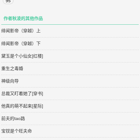
95
作者秋凌的其他作品
绯闻影帝（穿越）上
绯闻影帝（穿越）下
黛玉是个小仙女[红楼]
重生之毒婚
神级向导
总裁又盯着她了[穿书]
他真的萌不起来[星际]
前夫的tao路
宝钗是个旺夫命