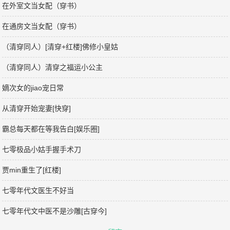
在外室文当女配（穿书）
在通房文当女配（穿书）
（清穿同人）[清穿+红楼]佛修小皇姑
（清穿同人）清穿之福运小公主
嫡次女的jiao宠日常
从清穿开始宠妻[快穿]
霸总每天都在等我告白[娱乐圈]
七零极品小姑手握手术刀
贾min重生了[红楼]
七零年代文医生不好当
七零年代文中医不是沙雕[古穿今]