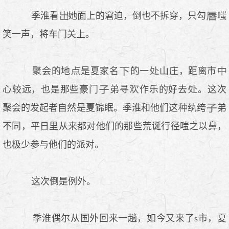
季淮看
她面上的窘迫，倒也不拆穿，只勾
嗤
笑一声，将车门关上。
聚会的地
是夏家名
的一
山庄，距离市
心较远，也是那些豪门
弟寻
作乐的好去
。这次
聚会的发起者自然是夏锦眠。季淮和他们这
纨绔
弟
不同，平日里从来都对他们的那些荒诞行径嗤之以鼻，
也极少参与他们的派对。
这次倒是例外。
季淮偶尔从国外回来一趟，如今又来了s市，夏