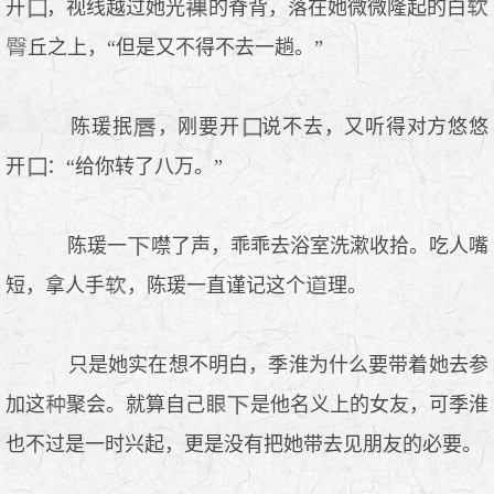
开
，视线越过她光
的脊背，落在她微微隆起的白
丘之上，“但是又不得不去一趟。”
陈瑗抿
，刚要开
说不去，又听得对方悠悠
开
：“给你转了八万。”
陈瑗一
噤了声，乖乖去浴室洗漱收拾。吃人嘴
短，拿人手
，陈瑗一直谨记这个
理。
只是她实在想不明白，季淮为什么要带着她去参
加这
聚会。就算自己
是他名义上的女友，可季淮
也不过是一时兴起，更是没有把她带去见朋友的必要。