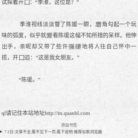
试探着开
：“季淮，这位是？”
季淮视线淡淡瞥了陈媛一
，
角勾起一个玩
味的弧度，似乎就
看陈瑗这幅不知所措的呆样。他伸
手，亲昵却又带了些许
地将人往自己怀
一
揽，开
：“这是我女朋友。”
“陈瑗。”
ql请记住本站地址http://m.quanbl.com
添加书签
7.2日-文章不全,看不见下一页,看下说明-推荐谷歌浏览器