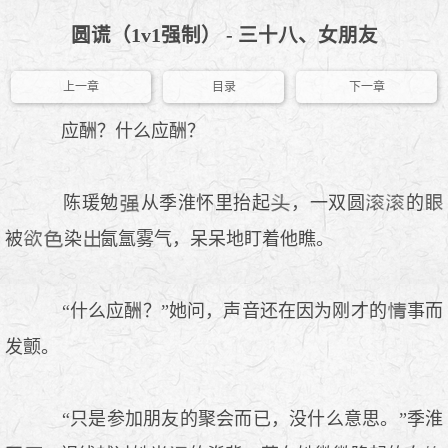
圆谎（1v1强制） - 三十八、女朋友
上一章
目录
下一章
应酬？什么应酬？
陈瑗勉
从季淮怀里抬起
，一双圆
的
被
染
氤氲雾气，呆呆地盯着他瞧。
“什么应酬？”她问，声音还在因为刚才的
事而
发颤。
“只是参加朋友的聚会而已，没什么意思。”季淮