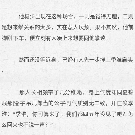
他极少
现在这
场合，一则是觉得无趣，二则
是想来攀关系的太多，实在惹人厌烦。果不其然，他前
脚刚
车，便立刻有人凑上来想要同他攀谈。
然而还没等近
，已经有人先一步揽上季淮肩
。
那人
相颇带了几分稚
，
上气度却同夏锦
眠那
吊儿郎当的公
哥气质别无二致，开
唤季
淮：“季淮，你可算来了。我们都四五年没见了吧？怎
么回来也不说一声？”