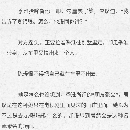
季淮抬眸瞥他一
，勾
笑了笑，淡然
：“我
告诉了夏锦眠。怎么，他没同你讲？”
对方摇
，正要拉着季淮往别墅里走，却见季淮
一转
，从车里又拉
来一个人。
陈瑗恨不得把自己藏在车里不
去。
她是怎么也没想到，季淮所谓的“朋友聚会”，居
然是在这
她只在电视剧里面见过的山庄里面。她以为
不过是去ktv唱唱歌什么的，却没想到居然会是这
名
聚会的场面。