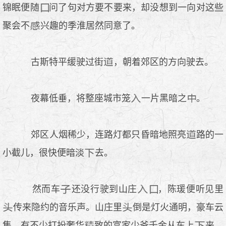
锦眠便随
问了句对方要不要来，却没想到一向对这些
聚会不
兴趣的季淮居然同意了。
古斯特平缓驶过街
，朝着郊区的方向驶去。
夜幕低垂，将整座城市笼
一片黑暗之
。
郊区人烟稀少，连路灯都只昏暗地照亮
路的一
小截儿，很快便暗淡
去。
然而车
还没行驶到山庄
，陈瑗便听见里
传来隐约的音乐声。山庄里
倒是灯火通明，豪车云
集。有不少打扮奢华
致的富家少爷千金从车上
来，