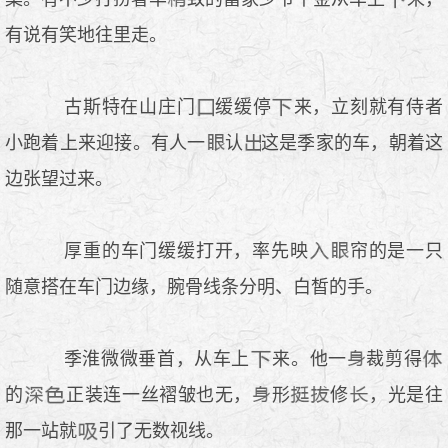
有说有笑地往里走。
古斯特在山庄门
缓缓停
来，立刻就有侍者
.
小跑着上来迎接。有人一
认
这是季家的车，朝着这
边张望过来。
厚重的车门缓缓打开，率先映
帘的是一只
随意搭在车门边缘，腕骨线条分明、白皙的手。
季淮微微垂首，从车上
来。他一
裁剪得
的
正装连一丝褶皱也无，
形
修
，光是往
那一站就
引了无数视线。