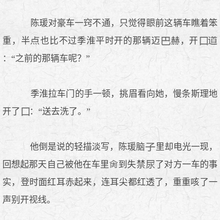
陈瑗对豪车一窍不通，只觉得
前这辆车瞧着笨
重，半
也比不过季淮平时开的那辆迈
赫，开
：“之前的那辆车呢？”
季淮拉车门的手一顿，挑眉看向她，慢条斯理地
开了
：“送去洗了。”
他倒是说的轻描淡写，陈瑗脑
里却电光一现，
回想起那天自己被他在车里
到失禁
了对方一车的事
实，登时面红耳赤起来，连耳尖都红透了，重重咳了一
声别开视线。