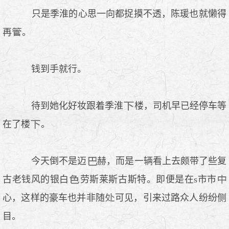
只是季淮的心思一向都捉摸不透，陈瑗也就懒得
再
。
钱到手就行。
待到她化好妆跟着季淮
楼，司机早已经停车等
在了楼
。
今天倒不是迈
赫，而是一辆看上去颇带了些复
古老钱风的银白
劳斯莱斯古斯特。即便是在s市市
心，这样的豪车也并非随
可见，引来过路众人纷纷侧
目。