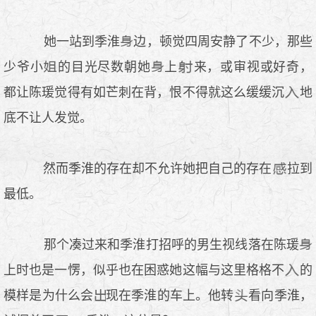
她一站到季淮
边，顿觉四周安静了不少，那些
少爷小
的目光尽数朝她
上
来，或审视或好奇，
都让陈瑗觉得有如芒刺在背，恨不得就这么缓缓沉
地
底不让人发觉。
然而季淮的存在却不允许她把自己的存在
拉到
最低。
那个凑过来和季淮打招呼的男生视线落在陈瑗
上时也是一愣，似乎也在困惑她这幅与这里格格不
的
模样是为什么会
现在季淮的车上。他转
看向季淮，