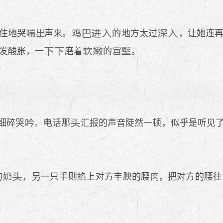
住地哭
声来。
的地方太过
，让她连
发酸胀，一
磨着
的
。
细碎哭
。电话那
汇报的声音陡然一顿，似乎是听见
的
，另一只手则掐上对方丰腴的腰
，把对方的腰往