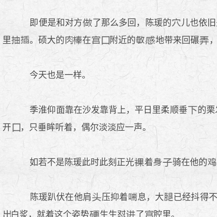
即便是和对方
了那么多回，陈瑗的
儿也依旧
里
。硕大的
在
附近的
地带来回碾
今天也是一样。
季淮仰面靠在沙发靠背上，平日里柔顺垂
的栗
开
，只垂眸听着，偶尔淡淡应一声。
如若不是陈瑗此时此刻正光
着
骑在他的
陈瑗趴伏在他肩
压抑着
息，大
已经抖得
.
白浆，就着这个姿势
生生怼
了
腔里。