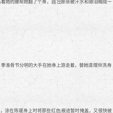
掐着她的腰帮她翻了个
，
那张被汗
和
泪糊成一
，季淮骨节分明的大手在她
上游走着，替她清理
洗
沫，涂在陈瑗
上时将那些红
痕迹暂时掩盖，又很快被