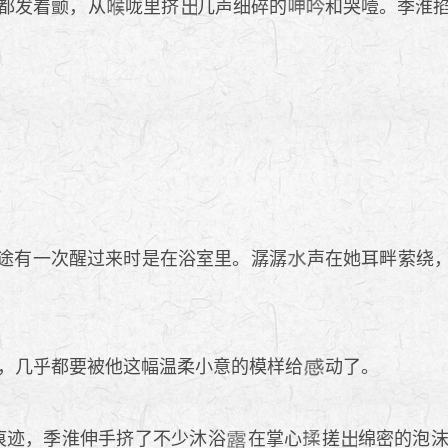
都发着颤，从
咙里挤
几声细碎的
和哭噎。季淮
。
途有一次醒过来时是在浴室里。潺潺
声在她耳畔萦绕
，几乎都要被他这幅温柔小意的模样给
动了。
痕迹，季淮伸手挤了不少沐浴
在掌心
搓
绵密的泡