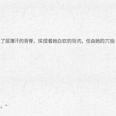
沾了层薄汗的背脊，
着她白
的
，任由她的
。”