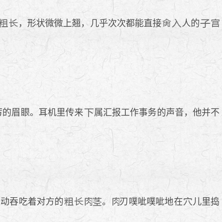
，形状微微上翘，几乎次次都能直接
人的
厉的眉
。耳机里传来
属汇报工作事务的声音，他并不
主动吞吃着对方的
。
刃噗呲噗呲地在
儿里捣