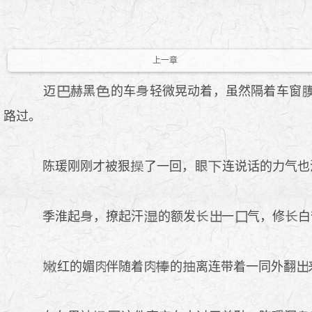
上一章
迈
赫黑
的车
轻微晃动着，虽然隔着车窗
路过。
陈瑗刚刚才被狠
了一回，
连说话的力气也
季淮起
，撩起汗
的额发
一
气，修
白
红的媚
伴随着
的
离连带着一同外翻