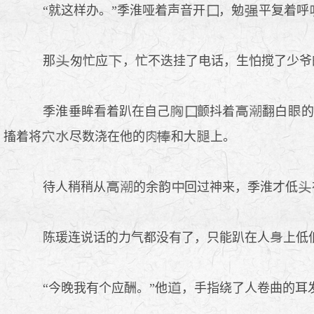
“就这样办。”季淮哑着声音开
，勉
平复着呼
那
匆忙应
，忙不迭挂了电话，生怕搅了少爷
季淮垂眸看着趴在自己
颤抖着
翻白
的
搐着将
尽数浇在他的
和大
上。
待人稍稍从
的余韵
回过神来，季淮才低
陈瑗连说话的力气都没有了，只能趴在人
上低
“今晚我有个应酬。”他
，手指绕了人卷曲的耳