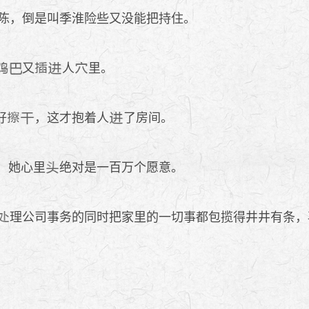
陈，倒是叫季淮险些又没能把持住。
又
人
里。
好
，这才抱着人
了房间。
，她心里
绝对是一百万个愿意。
理公司事务的同时把家里的一切事都包揽得井井有条，