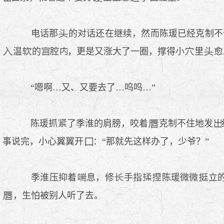
电话那
的对话还在继续，然而陈瑗已经克制不
温
的
腔
，更是又涨大了一圈，撑得小
里
愈
“嗯啊…又、又要去了…呜呜…”
陈瑗抓
了季淮的肩膀，咬着
克制不住地发
事说完，小心翼翼开
：“那就先这样办了，少爷？”
季淮压抑着
息，修
手指
陈瑗微微
立
，生怕被别人听了去。