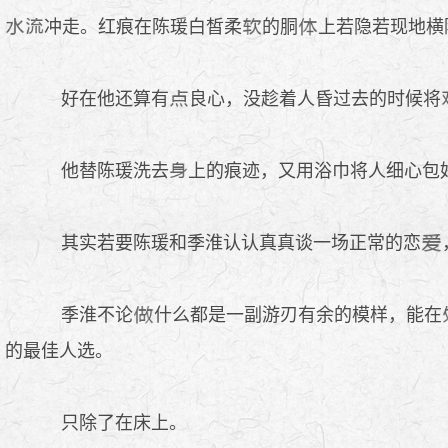
冲走。红痕在陈瑗白皙柔
的胴
上若隐若现地横
好在他还算有
良心，没趁着人昏过去的时候将
他替陈瑗洗去
上的痕迹，又用浴巾将人细心包
其实若要陈瑗和季淮认认真真谈一场正常的恋
季淮不论
什么都是一副游刃有余的模样，能在
的最佳人选。
只除了在床上。