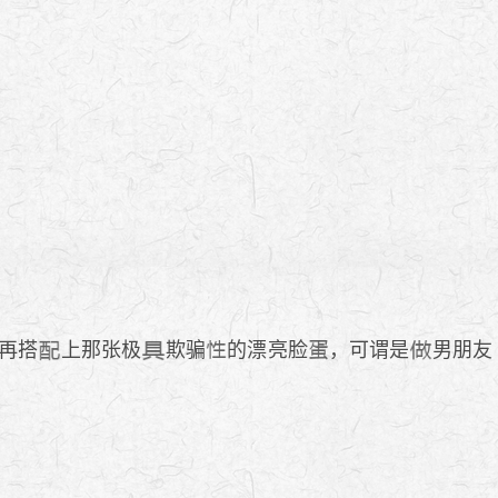
再搭
上那张极
欺骗
的漂亮脸
，可谓是
男朋友