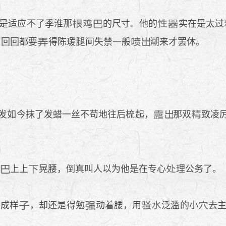
是适应不了季淮那
的尺寸。他的
实在是太过
，回回都要
得陈瑗
间失禁一般
来才罢休。
发如今抹了发蜡一丝不苟地往后梳起，
那双
致凌
上上
晃腰，倒真叫人以为他是在专心
理公务了。
不成样
，却还是得勉
动着腰，用
泛滥的小
去