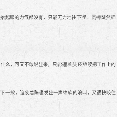
再抬起腰的力气都没有，只能无力地往
坐。
陡然
了什么，可又不敢说
来，只能
着
继续把工作上的
一
，迫使着陈瑗发
一声绵
的浪叫，又很快咬住