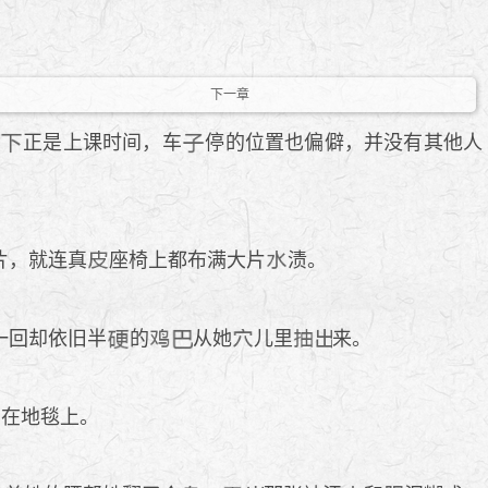
下一章
正是上课时间，车
停的位置也偏僻，并没有其他人
片，就连真
座椅上都布满大片
渍。
一回却依旧半
的
从她
儿里
来。
滴在地毯上。