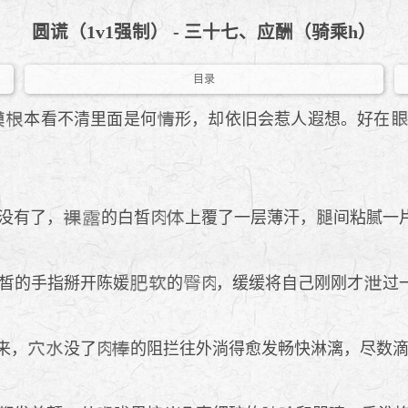
圆谎（1v1强制） - 三十七、应酬（骑乘h）
目录
本看不清里面是何
形，却依旧会惹人遐想。好在
没有了，
的白皙
上覆了一层薄汗，
间粘腻一
皙的手指掰开陈媛
的
，缓缓将自己刚刚才
过
来，
没了
的阻拦往外淌得愈发畅快淋漓，尽数