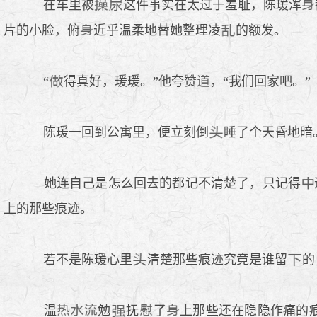
在车里被
这件事实在太过于羞耻，陈瑗浑
片的小脸，俯
近乎温柔地替她整理凌
的额发。
“
得真好，瑗瑗。”他夸赞
，“我们回家吧。”
陈瑗一回到公寓里，便立刻倒
睡了个天昏地暗
她连自己是怎么回去的都记不清楚了，只记得
上的那些痕迹。
若不是陈瑗心里
清楚那些痕迹究竟是谁留
的
温
勉
抚
了
上那些还在隐隐作痛的