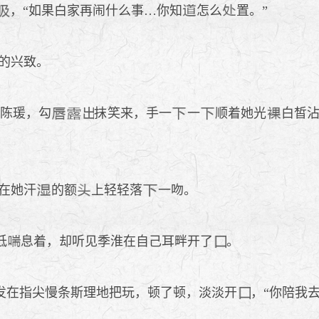
，“如果白家再闹什么事…你知
怎么
置。”
的兴致。
陈瑗，勾
抹笑来，手一
一
顺着她光
白皙
在她汗
的额
上轻轻落
一吻。
低
息着，却听见季淮在自己耳畔开了
。
发在指尖慢条斯理地把玩，顿了顿，淡淡开
，“你陪我去