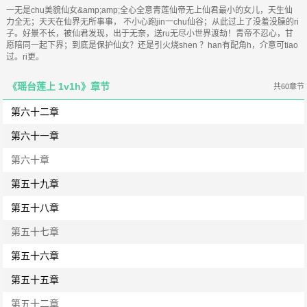
一无是chu美貌仙女&amp;amp;全心全意青莲仙帝无上仙君最小的女儿，天生仙
力全无；天天在仙界无所事事， 不小心跑jin一chu仙谷；从此过上了没羞没臊的ri
子。好景不长，被仙君发现，出于无奈，送ru无尽小世界渡劫！青帝不忍心，甘
愿陪同一起下界；到底是保护仙女？还是引火烧shen ？han有配角h，介意可tiao
过。ri更。
《瑶台莲上 1v1h》章节
共60章节
第六十二章
第六十一章
第六十章
第五十九章
第五十八章
第五十七章
第五十六章
第五十五章
第五十二章