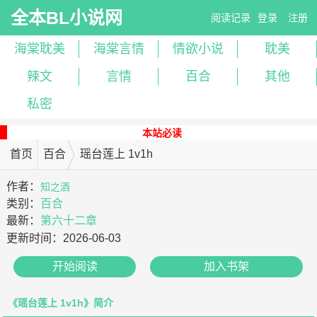
全本BL小说网
阅读记录
登录
注册
海棠耽美
海棠言情
情欲小说
耽美
辣文
言情
百合
其他
私密
本站必读
首页
百合
瑶台莲上 1v1h
作者：
知之酒
类别：
百合
最新：
第六十二章
更新时间：
2026-06-03
开始阅读
加入书架
《瑶台莲上 1v1h》简介