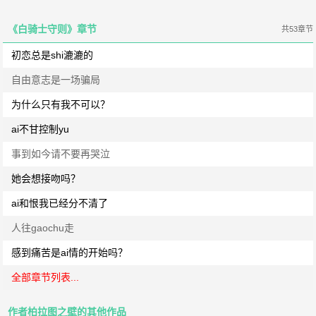
《白骑士守则》章节
共53章节
初恋总是shi漉漉的
自由意志是一场骗局
为什么只有我不可以？
ai不甘控制yu
事到如今请不要再哭泣
她会想接吻吗？
ai和恨我已经分不清了
人往gaochu走
感到痛苦是ai情的开始吗？
全部章节列表...
作者柏拉图之壁的其他作品