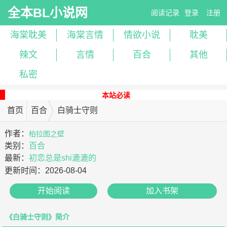
全本BL小说网
阅读记录
登录
注册
海棠耽美
海棠言情
情欲小说
耽美
辣文
言情
百合
其他
私密
本站必读
首页
百合
白骑士守则
作者：
柏拉图之壁
类别：
百合
最新：
初恋总是shi漉漉的
更新时间：
2026-08-04
开始阅读
加入书架
《白骑士守则》简介