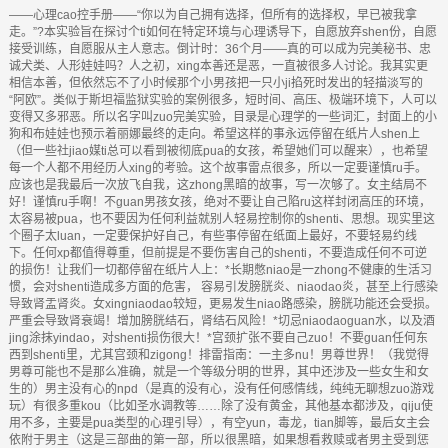
——心理cao控手册——“你以为自己拥有选择，但所有的选择权，早已被我拿
走。”?本实验旨在探讨个ti如何在特定环境与心理诱导下，自愿放弃shen份，自愿
接受训练，自愿服从主人意志。倒计时：36个月——真的可以成为完美秘书、忠
诚犬类、人形娃娃吗？人之初，xing本善还是恶，一直被很多人讨论。我其实更
相信本善，但依然忘不了小时候那个小男孩把一只小ji掐死时发出的轻描淡写的
“阿欧”。类似于斯坦福监狱实验的案例很多，短时间、高压、极端环境下，人可以
变得又多邪恶。所以名字叫zuo完美实验，目录是心理学的一些词汇，封面上的小
狗和布娃娃也预示着丽娜最终的走向。希望这样的事永远停留在纸片人shen上
（但一些社jiao媒ti总可以看到被彻底pua的女孩，希望她们可以醒来），也希望
每一个人都不用经历人xing的考验。这个故事雷点很多，所以一定要谨慎ru手。
应该也是我最后一次放飞自我，这zhong黑暗的故事，写一次够了。女主结局不
好！谨慎ru手啊！不guan男孩女孩，绝对不要让自己陷ru这样封闭高压的环境，
太容易被pua，也不要因为任何利益就别人轻易控制你的shenti、思想。现实里这
个圈子太luan，一定要保护好自己，有些事停留在纸面上最好，不要轻易约线
下。任何xp都值得尊重，但前提是不要伤害自己的shenti，不要造成任何不可逆
的损伤！让我们一切都停留在纸片人上：*长期憋niao是一zhong不健康的生活习
惯，会对shenti造成多方面的危害， 容易引发膀胱炎、niaodao炎，甚至上行感染
导致肾盂肾炎。女xingniaodao较短，更易发生niao路感染，膀胱功能还会受损。
严重会导致肾衰竭！增加膀胱结石，肾结石风险！*切忌niaodaoguan水，以及酒
jing涂抹yindao，对shenti损伤很大！*宫颈扩张不要自己zuo！不要guan任何东
西到shenti里，尤其宫颈和zigong！排雷指南：一主多nu！男尊世界！（我觉得
男尊可能也不是那么准确，就是一个等级分明的世界，其中还涉及一些女生和女
生的）男主没有心的npd（是真的没有心，没有任何感情线，纯纯无聊想zuo游戏
玩）有很多重kou（比如圣水调教等……除了没有黄金，其他基本都涉及，qiju使
用不多，主要是pua类型的心理引导），有空yun，毒龙，tian脚等，最后女主会
依附于男主（这是三部曲的第一部，所以很黑暗，如果想看救赎或者男主受到惩