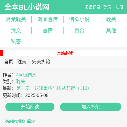
全本BL小说网
阅读记录
登录
注册
海棠耽美
海棠言情
情欲小说
耽美
辣文
言情
百合
其他
私密
本站必读
首页
耽美
完美实验
作者：
April是四月
类别：
耽美
最新：
第一章：认知重塑与顺从习得（113）
更新时间：
2025-05-08
开始阅读
加入书架
《完美实验》简介