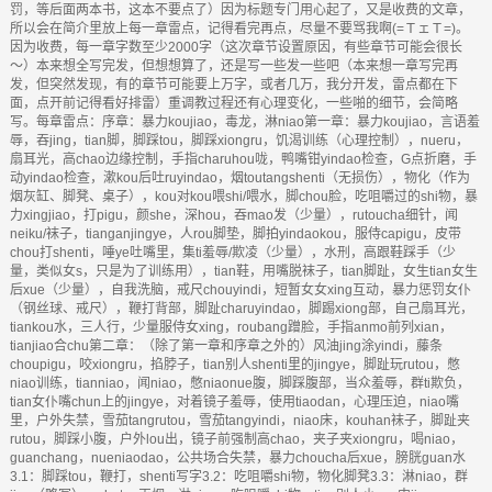
罚，等后面两本书，这本不要点了）因为标题专门用心起了，又是收费的文章，
所以会在简介里放上每一章雷点，记得看完再点，尽量不要骂我啊(=ＴェＴ=)。
因为收费，每一章字数至少2000字（这次章节设置原因，有些章节可能会很长
～）本来想全写完发，但想想算了，还是写一些发一些吧（本来想一章写完再
发，但突然发现，有的章节可能要上万字，或者几万，我分开发，雷点都在下
面，点开前记得看好排雷）重调教过程还有心理变化，一些啪的细节，会简略
写。每章雷点：序章：暴力koujiao，毒龙，淋niao第一章：暴力koujiao，言语羞
辱，吞jing，tian脚，脚踩tou，脚踩xiongru，饥渴训练（心理控制），nueru，
扇耳光，高chao边缘控制，手指charuhou咙，鸭嘴钳yindao检查，G点折磨，手
动yindao检查，漱kou后吐ruyindao，烟toutangshenti（无损伤），物化（作为
烟灰缸、脚凳、桌子），kou对kou喂shi/喂水，脚chou脸，吃咀嚼过的shi物，暴
力xingjiao，打pigu，颜she，深hou，吞mao发（少量），rutoucha细针，闻
neiku/袜子，tianganjingye，人rou脚垫，脚拍yindaokou，服侍capigu，皮带
chou打shenti，唾ye吐嘴里，集ti羞辱/欺凌（少量），水刑，高跟鞋踩手（少
量，类似女s，只是为了训练用），tian鞋，用嘴脱袜子，tian脚趾，女生tian女生
后xue（少量），自我洗脑，戒尺chouyindi，短暂女女xing互动，暴力惩罚女仆
（钢丝球、戒尺），鞭打背部，脚趾charuyindao，脚踢xiong部，自己扇耳光，
tiankou水，三人行，少量服侍女xing，roubang蹭脸，手指anmo前列xian，
tianjiao合chu第二章：（除了第一章和序章之外的）风油jing涂yindi，藤条
choupigu，咬xiongru，掐脖子，tian别人shenti里的jingye，脚趾玩rutou，憋
niao训练，tianniao，闻niao，憋niaonue腹，脚踩腹部，当众羞辱，群ti欺负，
tian女仆嘴chun上的jingye，对着镜子羞辱，使用tiaodan，心理压迫，niao嘴
里，户外失禁，雪茄tangrutou，雪茄tangyindi，niao床，kouhan袜子，脚趾夹
rutou，脚踩小腹，户外lou出，镜子前强制高chao，夹子夹xiongru，喝niao，
guanchang，nueniaodao，公共场合失禁，暴力choucha后xue，膀胱guan水
3.1：脚踩tou，鞭打，shenti写字3.2：吃咀嚼shi物，物化脚凳3.3：淋niao，群