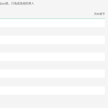
iao換，只為成為他的男人
共80章节