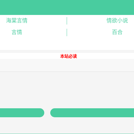
海棠言情
情欲小说
言情
百合
本站必读