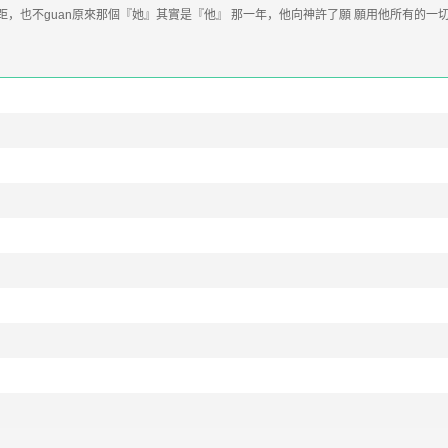
，也不guan原來那個『她』其實是『他』 那一年，他向神許了願 願用他所有的一切j