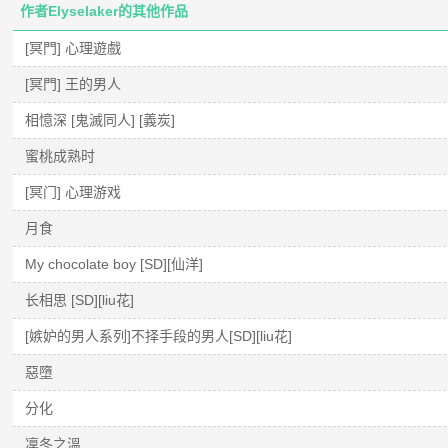
作者Elyselaker的其他作品
[冥門] 心理遊戲
[冥門] 王的男人
相憶深 [鬼滅同人] [義炭]
蜜桃成熟时
[冥门] 心理游戏
月食
My chocolate boy [SD][仙洋]
长相思 [SD][liu花]
[嫉妒的男人系列]不择手段的男人[SD][liu花]
惡墮
分化
凜冬之溫