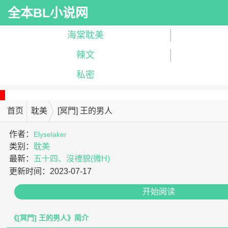
全本BL小说网
海棠耽美
辣文
私密
首页
耽美
[冥門] 王的男人
作者：
Elyselaker
类别：
耽美
最新：
五十四、沒禮貌(微H)
更新时间：
2023-07-17
开始阅读
《[冥門] 王的男人》简介