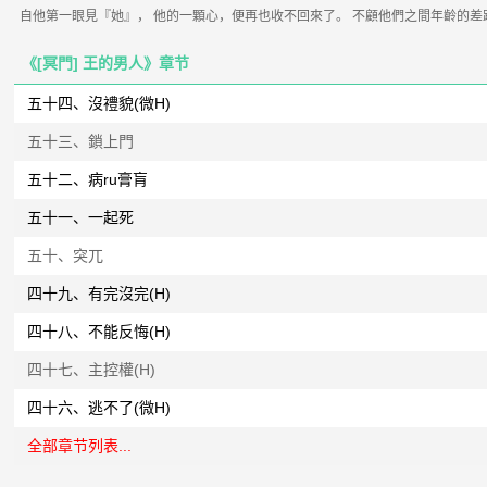
自他第一眼見『她』， 他的一顆心，便再也收不回來了。 不顧他們之間年齡的差距
《[冥門] 王的男人》章节
五十四、沒禮貌(微H)
五十三、鎖上門
五十二、病ru膏肓
五十一、一起死
五十、突兀
四十九、有完沒完(H)
四十八、不能反悔(H)
四十七、主控權(H)
四十六、逃不了(微H)
全部章节列表...