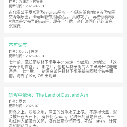
作者：
九渊之下有隻墨
更新时间：
2026-07-13
古代贵公子受X现代dingliuju星攻 一句话告诉你/你 #古代权臣
空降娱乐圈，dingliu影帝捡回家后，真的栽了。 再告诉你/你：
#他本是史书里的jian臣，却在千年后，亲自演回自己的清白。
沉照微.. ...
不可调节
作者：
Corey | 佐佐
更新时间：
2026-07-13
七年前，沉知珩从林予衡手中chou走一份底稿，对他说：「这
张表不用你签。」 那之后，他也从林予衡的人生里离开得乾乾
净净。 七年后，一封匿名邮件将林予衡重新拉回那个名字面
前。海外子公司 OS 出现异.. ...
馀烬中依偎：The Land of Dust and Ash
作者：
罗瑟
更新时间：
2026-07-11
海岛之上，灰埃之地，两国的战争永无止尽。 不跑得快些，就
会被压在火石下。 有任何心ruan，也许死的就是自己。 五一
和任何人都没有关係，没有丝毫怜悯同情，孑然一shen，计算
着如何活到明天。 .. ...