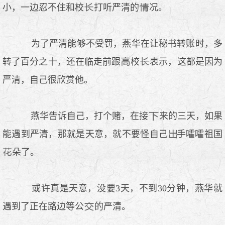
小，一边忍不住和校
打听严清的
况。
为了严清能够不受罚，燕华在让秘书转账时，多
转了百分之十，还在临走前跟
校
表示，这都是因为
严清，自己很欣赏他。
燕华告诉自己，打个赌，在接
来的三天，如果
能遇到严清，那就是天意，就不要怪自己
手嚯嚯祖国
朵了。
或许真是天意，没要3天，不到30分钟，燕华就
遇到了正在路边等公
的严清。