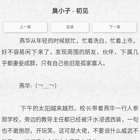
臭小子 - 初见
上一章
目录
下一章
燕华从年轻的时候就忙，忙着洗白，忙着上市，
好不容易闲
来了，发现周围的朋友，伙伴，
属几
乎都妻妾成群，只有自己依旧是孤家寡人。
燕华:（￢＿￢）
午的太
越来越烈，校
带着燕华一行人参
观学校，旁边的教导主任都已经被汗
浸透西装，一句
也不敢抱怨，开玩笑，这可是大佬，不要说什么威武不