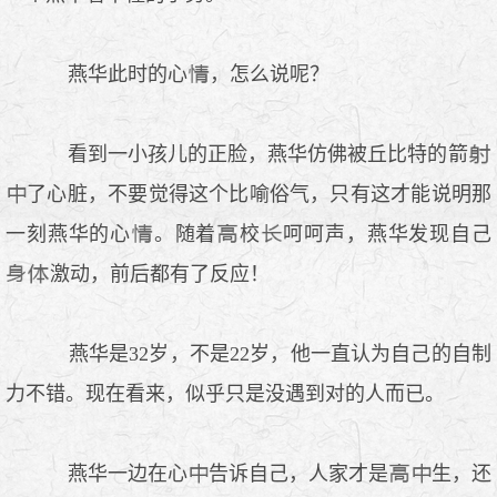
燕华此时的心
，怎么说呢？
.
看到一小孩儿的正脸，燕华仿佛被丘比特的箭
了心脏，不要觉得这个比喻俗气，只有这才能说明那
一刻燕华的心
。随着
校
呵呵声，燕华发现自己
激动，前后都有了反应！
燕华是32岁，不是22岁，他一直认为自己的自制
力不错。现在看来，似乎只是没遇到对的人而已。
燕华一边在心
告诉自己，人家才是
生，还