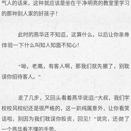
气人的话来，这
就应该是坐在
净明亮的教室里学习
的那
别人家的好孩
！
此时的燕华还不知
，这算什么，以后让你亲
验一
什么叫知人知面不知心！
“呦，老
，有客人啊，那我们就先撤了，别耽
误你招待客人。”
走了几步，又回
看着燕华说
:“大叔，我们学
校校风校纪还是很严格的，这一趴纯属意外，让你看笑
话啦，别因为我们耽误你投资，回见！”说完，还
了
一个燕华看不懂的手势。