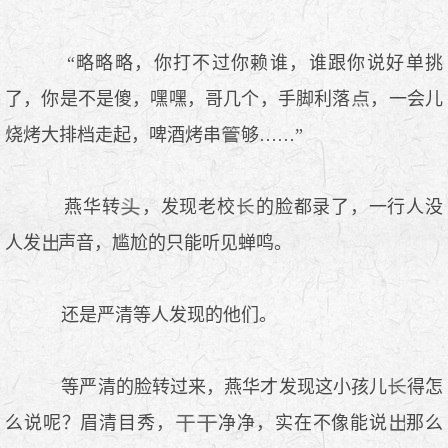
“略略略，你打不过你赖谁，谁跟你说好单挑
了，你是不是傻，嘿嘿，哥几个，手脚利落
，一会儿
烧烤大排档走起，啤酒烤串
够……”
燕华转
，发现老校
的脸都录了，一行人没
人发
声音，尴尬的只能听见蝉鸣。
还是严清等人发现的他们。
等严清的脸转过来，燕华才发现这小孩儿
得怎
么说呢？眉清目秀，
净净，实在不像能说
那么