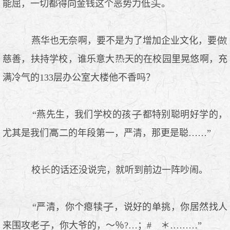
能屈，一切都得向金钱这个恶势力低
。
燕华也无奈啊，要不是为了增加企业文化，要
慈善，扶持学校，谁乐意大
天的在校园里晃悠啊，充
满冷气的133层办公室大楼他不香吗？
“燕先生，我们学校的孩
都特别聪明好学的，
尤其是我们
二的年段第一，严清，那更是聪……”
校
的话还没说完，就听到前边一阵吵闹。
“严清，你个瘪犊
，说好的单挑，你居然找人
来围攻老
，你大爷的，～％?…；# ＊………”