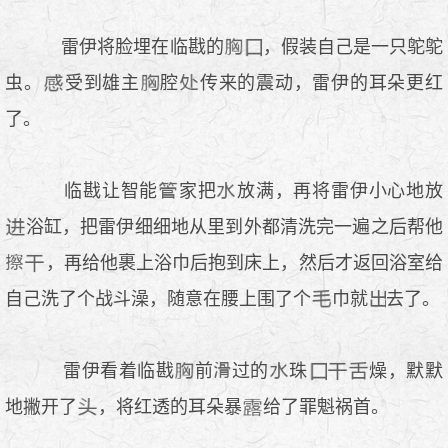
雷伊将脸埋在临戡的
，假装自己是一只鸵鸵
虫。
受到雄主
腔
传来的震动，雷伊的耳朵更红
了。
临戡让智能
家把
放满，再将雷伊小心地放
浴缸，把雷伊细细地从里到外都清洗完一遍之后帮他
，再给他裹上浴巾后抱到床上，然后才返回浴室给
自己洗了个战斗澡，随意在腰上围了个
巾就
去了。
雷伊看着临戡
前
过的
珠
燥，默默
地撇开了
，将红透的耳朵暴
给了罪魁祸首。