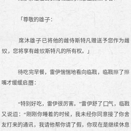
「尊敬的雄
：
席沐雄
已将他的雌侍斯特凡赠送予您作为雌
，您将享有雌
斯特凡的所有权。」
待吃完早餐，雷伊惴惴地看向临戡，临戡
了
嘴才缓缓启
：
“特别好吃，雷伊很厉害。”雷伊舒了
气，临戡
又说
：“刚刚你睡着的时候，我未经你同意接了你舍
友打来的通讯，我请他帮你请了假，你现在是继续休息