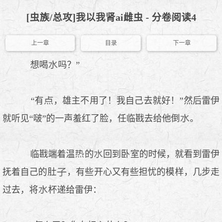
[虫族/总攻]我以我肾ai雌虫 - 分卷阅读4
上一章
目录
下一章
想喝
吗？”
“有
，雄主不用了！我自己去就好！”然后雷伊
就听见“啵”的一声羞红了脸，任临戡去给他倒
。
临戡端着温
的
回到卧室的时候，就看到雷伊
抚着自己的肚
，有些开心又有些担忧的模样，几步走
过去，将
杯递给雷伊：