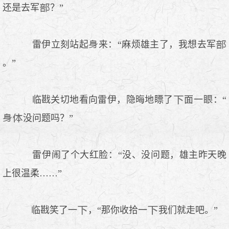
还是去军
？”
雷伊立刻站起
来：“麻烦雄主了，我想去军
。”
临戡关切地看向雷伊，隐晦地瞟了
面一
：“
没问题吗？”
雷伊闹了个大红脸：“没、没问题，雄主昨天晚
上很温柔……”
临戡笑了一
，“那你收拾一
我们就走吧。”