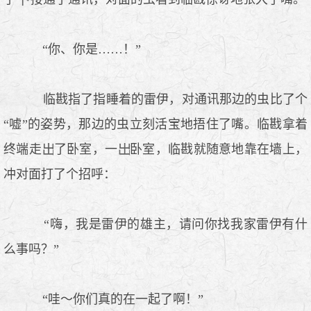
“你、你是……！”
临戡指了指睡着的雷伊，对通讯那边的虫比了个
“嘘”的姿势，那边的虫立刻活宝地捂住了嘴。临戡拿着
终端走
了卧室，一
卧室，临戡就随意地靠在墙上，
冲对面打了个招呼：
“嗨，我是雷伊的雄主，请问你找我家雷伊有什
么事吗？”
“哇～你们真的在一起了啊！”