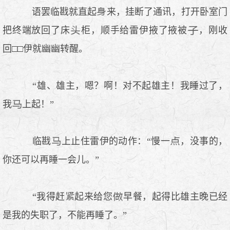
语罢临戡就直起
来，挂断了通讯，打开卧室门
把终端放回了床
柜，顺手给雷伊掖了掖被
，刚收
回□□伊就幽幽转醒。
“雄、雄主，嗯？啊！对不起雄主！我睡过了，
我
上起！”
临戡
上止住雷伊的动作：“慢一
，没事的，
你还可以再睡一会儿。”
“我得赶
起来给您
早餐，起得比雄主晚已经
是我的失职了，不能再睡了。”