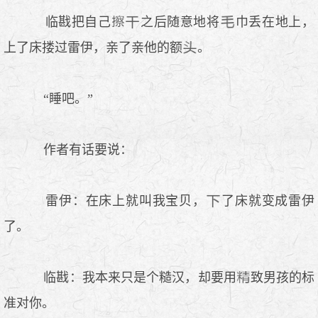
临戡把自己
之后随意地将
巾丢在地上，
上了床搂过雷伊，亲了亲他的额
。
“睡吧。”
作者有话要说：
雷伊：在床上就叫我宝贝，
了床就变成雷伊
了。
临戡：我本来只是个糙汉，却要用
致男孩的标
准对你。