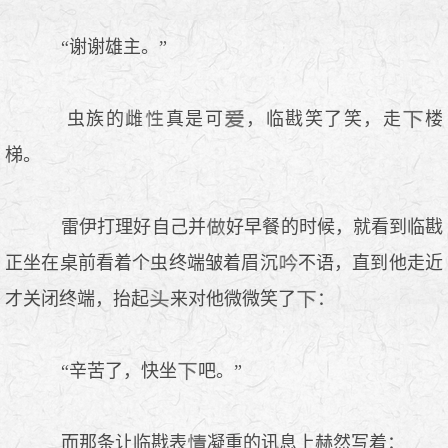
“谢谢雄主。”
虫族的雌
真是可
，临戡笑了笑，走
楼
梯。
雷伊打理好自己并
好早餐的时候，就看到临戡
正坐在桌前看着个虫终端皱着眉沉
不语，直到他走近
才关闭终端，抬起
来对他微微笑了
：
“辛苦了，快坐
吧。”
而那条让临戡表
凝重的讯息上赫然写着：