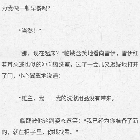
为我
一顿早餐吗？”
“当然！”
“那，现在起床？”临戡
笑地看向雷伊，雷伊红
着耳朵逃也似的冲向盥洗室，过了一会儿又迟疑地打开
了门，小心翼翼地说
：
“雄主，我……我的洗漱用品没有带来。”
临戡被他这副姿态逗笑：“我已经为你准备了新
的，就在柜
里，你找找看。”