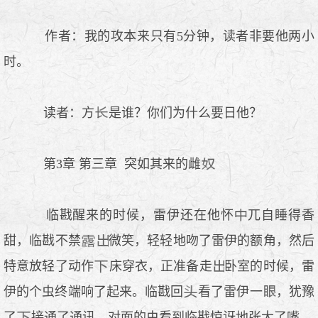
作者：我的攻本来只有5分钟，读者非要他两小
时。
读者：方
是谁？你们为什么要日他？
第3章 第三章 突如其来的雌
临戡醒来的时候，雷伊还在他怀
兀自睡得香
甜，临戡不禁
微笑，轻轻地吻了雷伊的额角，然后
特意放轻了动作
床穿衣，正准备走
卧室的时候，雷
伊的个虫终端响了起来。临戡回
看了雷伊一
，犹豫
了
接通了通讯，对面的虫看到临戡惊讶地张大了嘴。