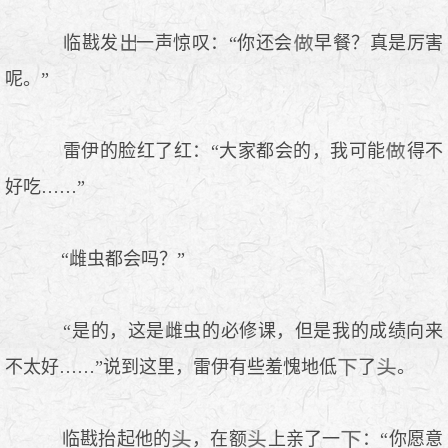
临戡发
一声惊叹：“你还会
早餐？真是厉害
呢。”
雷伊的脸红了红：“大家都会的，我可能
得不
好吃……”
“雌虫都会吗？”
“是的，这是雌虫的必修课，但是我的成绩向来
不太好……”说到这里，雷伊有些羞愧地低
了
。
临戡抬起他的
，在额
上亲了一
：“你愿意