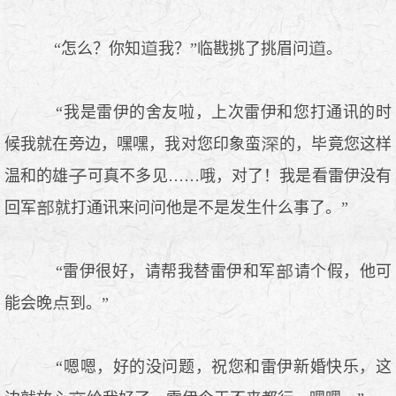
“怎么？你知
我？”临戡挑了挑眉问
。
“我是雷伊的舍友啦，上次雷伊和您打通讯的时
候我就在旁边，嘿嘿，我对您印象蛮
的，毕竟您这样
温和的雄
可真不多见……哦，对了！我是看雷伊没有
回军
就打通讯来问问他是不是发生什么事了。”
“雷伊很好，请帮我替雷伊和军
请个假，他可
能会晚
到。”
“嗯嗯，好的没问题，祝您和雷伊新婚快乐，这