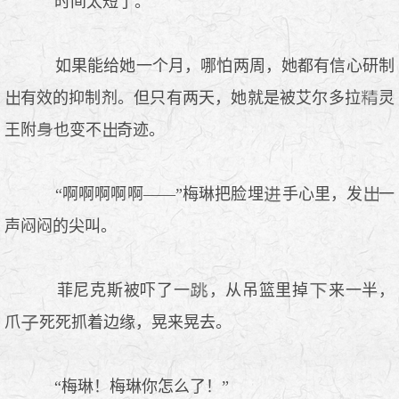
时间太短了。
如果能给她一个月，哪怕两周，她都有信心研制
有效的抑制剂。但只有两天，她就是被艾尔多拉
灵
王附
也变不
奇迹。
“啊啊啊啊啊——”梅琳把脸埋
手心里，发
一
声闷闷的尖叫。
菲尼克斯被吓了一
，从吊篮里掉
来一半，
爪
死死抓着边缘，晃来晃去。
“梅琳！梅琳你怎么了！”