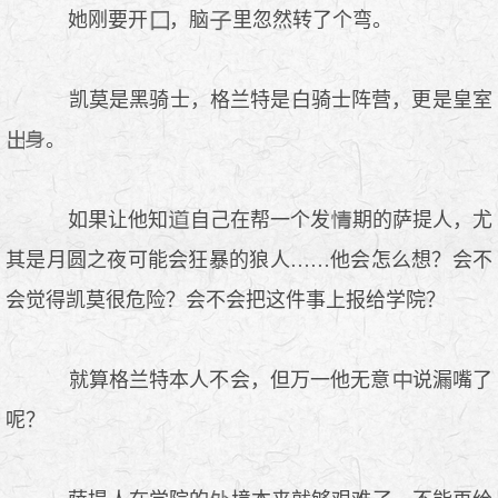
她刚要开
，脑
里忽然转了个弯。
凯莫是黑骑士，格兰特是白骑士阵营，更是皇室
。
如果让他知
自己在帮一个发
期的萨提人，尤
其是月圆之夜可能会狂暴的狼人……他会怎么想？会不
会觉得凯莫很危险？会不会把这件事上报给学院？
就算格兰特本人不会，但万一他无意
说漏嘴了
呢？