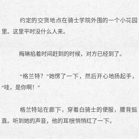
约定的
货地
在骑士学院外围的一个小
园
里。这里平时没什么人来。
梅琳掐着时间赶到的时候，对方已经到了。
“格兰特？”她愣了一
，然后开心地扬起手，
“哇，是你啊！”
格兰特站在廊
，穿着白骑士的便服，腰背
直。听到她的声音，他的耳
悄悄红了一
。