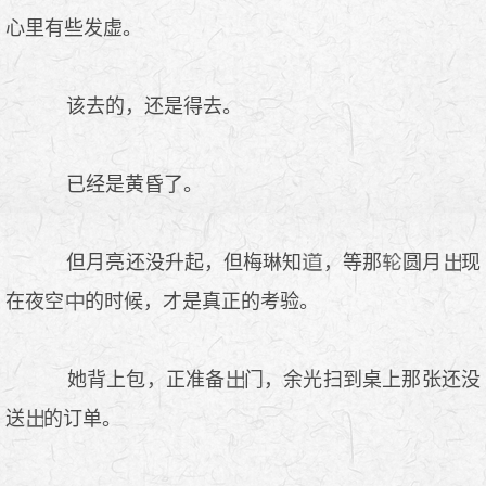
心里有些发虚。
该去的，还是得去。
已经是黄昏了。
但月亮还没升起，但梅琳知
，等那
圆月
现
在夜空
的时候，才是真正的考验。
她背上包，正准备
门，余光扫到桌上那张还没
送
的订单。