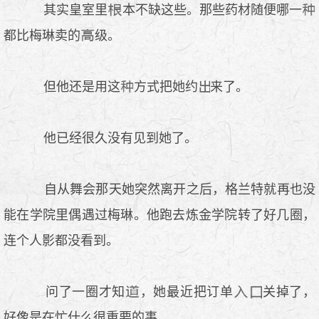
其实皇室里
本不缺这些。那些药材随便哪一
都比梅琳卖的
级。
但他还是用这
方式把她约
来了。
他已经很久没有见到她了。
自从舞会那天她突然离开之后，格兰特就再也没
能在学院里偶遇过梅琳。他跑去炼金学院转了好几圈，
连个人影都没看到。
问了一圈才知
，她最近把订单
关掉了，
好像是在忙什么很重要的事。