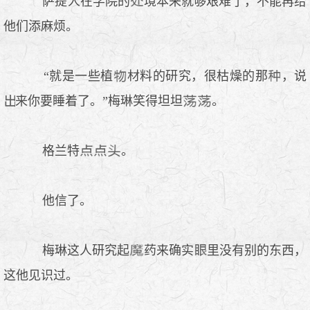
萨提人在学院的
境本来就够艰难了，不能再给
他们添麻烦。
“就是一些植
材料的研究，很枯燥的那
，说
来你要睡着了。”梅琳笑得坦坦
。
格兰特
。
他信了。
梅琳这人研究起
药来确实
里没有别的东西，
这他见识过。