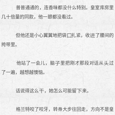
普普通通的，连香味都没什么特别。皇室库房里
几十倍量的同款，他一
都没看过。
但他还是小心翼翼地把袋
扎
，收
了腰间的
挎带里。
他站了一会儿，脑
里把刚才那段对话从
过
了一遍，越想越懊恼。
话说得这么
，她怎么可能留
来。
格兰特咬了咬牙，转
大步往回走，方向不是皇