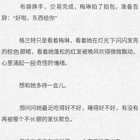
布袋换手，
易完成，梅琳拍了拍包，准备告
辞：“好啦，东西给你”
格兰特只是看着梅琳，看着她在灯光
闪闪发亮
的棕
睛，看着她蓬松的红发被晚风
得微微飘动，
心里涌起一
奇怪的
绪。
想和她多待一会儿。
想问问她最近吃得好不好，睡得好不好，有没有
再被哪个不
的家伙欺负。