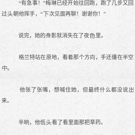
“有急事！”梅琳已经开始往回跑，跑了几步又回
过
朝他挥手，“
次见面再聊！谢谢你！”
说完，她的
影就消失在了夜
里。
格兰特站在原地，看着那个方向，手还僵在半空
。
他张了张嘴，想喊住她，但最终什么都没说
来。
半晌，他低
看了看里面那把草药。