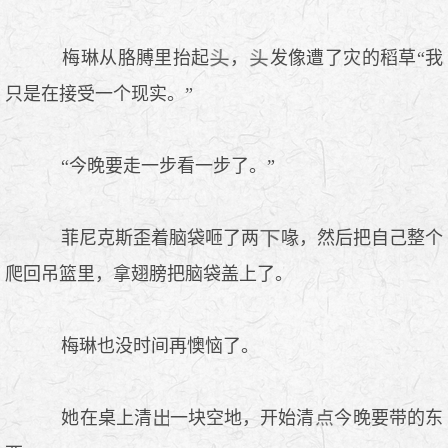
梅琳从胳膊里抬起
，
发像遭了灾的稻草“我
只是在接受一个现实。”
“今晚要走一步看一步了。”
菲尼克斯歪着脑袋咂了两
喙，然后把自己整个
爬回吊篮里，拿翅膀把脑袋盖上了。
梅琳也没时间再懊恼了。
她在桌上清
一块空地，开始清
今晚要带的东