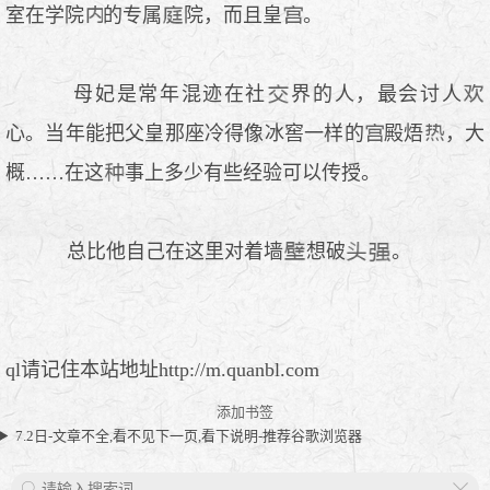
室在学院
的专属
院，而且皇
。
母妃是常年混迹在社
界的人，最会讨人
心。当年能把父皇那座冷得像冰窖一样的
殿焐
，大
概……在这
事上多少有些经验可以传授。
总比他自己在这里对着墙
想破
。
ql请记住本站地址http://m.quanbl.com
添加书签
7.2日-文章不全,看不见下一页,看下说明-推荐谷歌浏览器