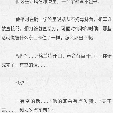
但这些话堵在
咙里，一个字都说不
来。
他平时在骑士学院里说话从不拐弯抹角，想骂谁
就直接骂，想打谁就直接打。可面对梅琳的时候，那些
话就像被什么东西卡住了一样，怎么都
不来。
“那个……”格兰特开
，声音有
涩，“你研
究完了，有空的话……”
“嗯？”
“有空的话……”他的耳朵有
发
，“要不
要……一起去吃
东西？”