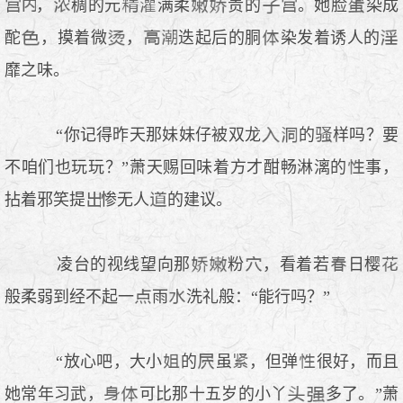
，
稠的元
满柔
贵的
。她脸
染成
酡
，摸着微
，
迭起后的胴
染发着诱人的
靡之味。
“你记得昨天那妹妹仔被双龙
的
样吗？要
不咱们也玩玩？”萧天赐回味着方才酣畅淋漓的
事，
拈着邪笑提
惨无人
的建议。
凌台的视线望向那
粉
，看着若
日樱
般柔弱到经不起一
雨
洗礼般：“能行吗？”
“放心吧，大小
的
虽
，但弹
很好，而且
她常年习武，
可比那十五岁的小丫
多了。”萧