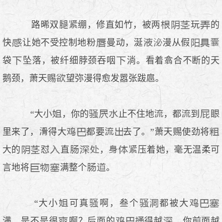
路晞双
绷，修直如竹，被两
玩
的
快
让她不受控制地粉
曼动，涎
漫从假
袋
坠落，被纤细脖颈吞咽
淌。看着翕合不断的天
鹅颈，萧天赐
望弥漫得愈发嚣张跋扈。
“大小
，你的
止不住地
，都
到
里来了，
得大
都要
去了。”萧天赐使劲将
大的
怼
直
，
压着她，毫无温柔可
言地将
满整个
。
“大小
可真
啊，叁个
都被大
满，是不是很
啊？后面的
得越
，你前面越