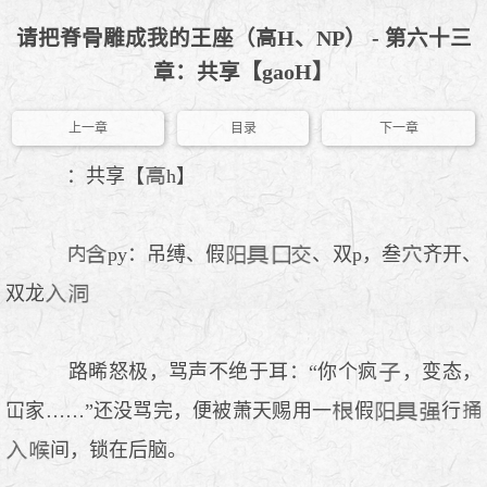
请把脊骨雕成我的王座（高H、NP） - 第六十三
章：共享【gaoH】
上一章
目录
下一章
：共享【
h】
py：吊缚、假
、双p，叁
齐开、
双龙
路晞怒极，骂声不绝于耳：“你个疯
，变态，
冚家……”还没骂完，便被萧天赐用一
假
行
间，锁在后脑。