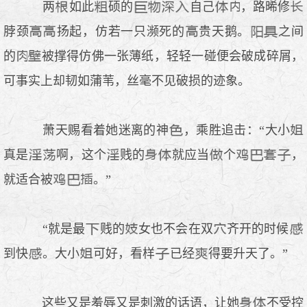
两
如此
硕的
自己
，路晞修
脖颈
扬起，仿若一只濒死的
贵天鹅。
之间
的
被撑得仿佛一张薄纸，轻轻一碰便会破成碎屑，
可事实上却韧如蒲苇，丝毫不见破损的迹象。
萧天赐看着她迷离的神
，乘胜追击：“大小
真是
啊，这个
贱的
就应当
个
，
就适合被
。”
“就是最
贱的
女也不会在双
齐开的时候
到快
。大小
可好，看样
已经
得要升天了。”
这些又是羞辱又是刺激的话语，让她
不受控