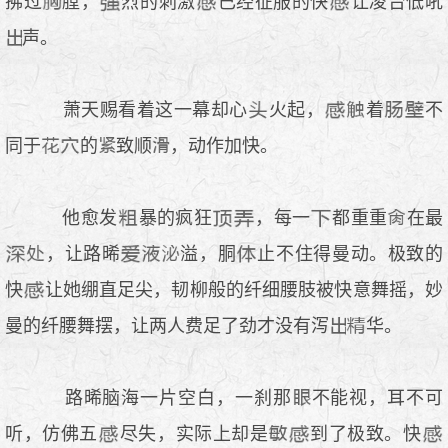
拂过
膛，
烈的刺激
已经征服的快
让凌台低吼
声。
萧天赐看着这一幕却心
火起，
着
不
同于
的
致顺
，动作加快。
他愈发
暴的疯狂
，每一
都重重
在最
，让路晞
溢，胴
止不住得曼动。极致的
快
让她绷直足尖，韧柳般的纤细腰肢被快意舞摇，妙
曼的纤腰舞摆，让两人费足了劲才没有泻
华。
路晞脑海一片空白，一刹那
不能视，耳不可
听，仿佛五
尽失，实际上却是
到了极致。快