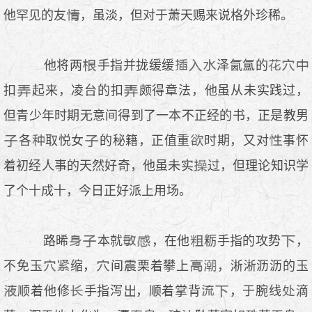
他罕见的友
，虽淡，但对于萧天赐来说格外珍稀。
他将两
手指并拢缓缓
泽氤氲的
扣
起来，凌台的扣
颇得章法，他虽从未实践过，
但青少年时期无意间得到了一本不正经的书，正是教男
各
取悦女
的秘籍，正值重
时期，又对
事怀
着初经人事的天然好奇，他虽未实
过，但理论知识学
了个十成十，今日正好派上用场。
路晞
本就
，在他
粝手指的攻势
，
不免玉
缩，
间震栗着攀上
，淅淅沥沥的玉
顺着他修
手指泻
，顺着掌背
，于腕线
滴