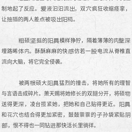
制地起了反应。
汩汩
，双
疯狂收缩痉挛，
让
的两人差
被
。
硕
的
模样狰狞，隔着薄薄的
埋路晞
。酥酥麻麻的快
仿若一
电
从脊椎直
向大脑，将它完全侵袭。
被两
硕大
猛烈的撞击，将她所有的理智
与言语击成碎片。萧天赐将她修
的双
分开，将硕
送得更
，凌台揽
她，把她和自己贴得更近。
和
也结合得更加
密，鼓鼓
的
孙袋
贴
，恨不得也一同钻
那快活
里徜徉。