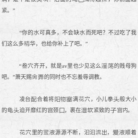
。”
“你的
可真多，不会缺
而死吧？不过吃了我
们这么多
华，也给你补上了吧。”
“叁
齐开，就是av里也少见这么
的贱母狗
吧。”萧天赐
的同时也不忘羞辱调教。
凌台
合着将
满
，小儿拳
般大小
的
迫开靡红的
颈
，裹在
致的
。
里的
源源不断，汩汩
，
顺着