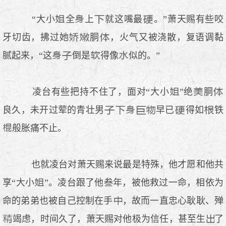
“大小
全
上
就这嘴最
。”萧天赐有些咬
牙切齿，拂过她
胴
，火气又被浇散，复语调黏
腻起来，“这
倒是
得像
似的。”
凌台有些把持不住了，面对“大小
”绝
胴
良久，未开过荤的青壮男
早已
得如
铁
般胀痛不止。
也就凌台对萧天赐来说最是特殊，他才愿和他共
享“大小
”。凌台跟了他叁年，被他救过一命，相依为
命的弟弟也被自己控制在手
，故而一直忠心耿耿、殚
竭虑，时间久了，萧天赐对他极为信任，甚至生
了