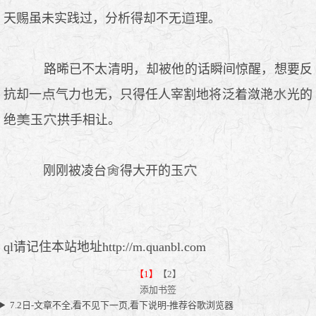
天赐虽未实践过，分析得却不无
理。
路晞已不太清明，却被他的话瞬间惊醒，想要反
抗却一
气力也无，只得任人宰割地将泛着潋滟
光的
绝
玉
拱手相让。
刚刚被凌台
得大开的玉
ql请记住本站地址http://m.quanbl.com
【1】
【2】
添加书签
7.2日-文章不全,看不见下一页,看下说明-推荐谷歌浏览器