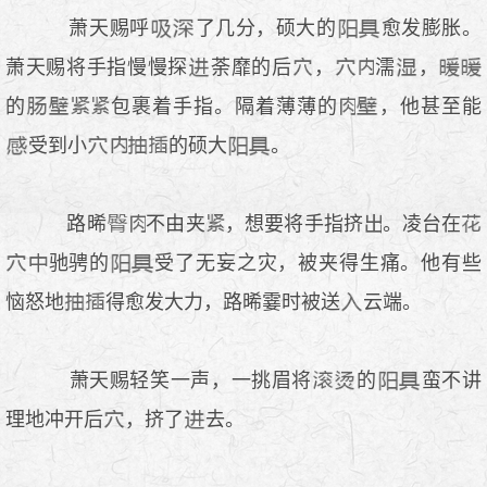
萧天赐呼
了几分，硕大的
愈发膨胀。
萧天赐将手指慢慢探
荼靡的后
，
濡
，
的
包裹着手指。隔着薄薄的
，他甚至能
受到小
的硕大
。
路晞
不由夹
，想要将手指挤
。凌台在
驰骋的
受了无妄之灾，被夹得生痛。他有些
恼怒地
得愈发大力，路晞霎时被送
云端。
萧天赐轻笑一声，一挑眉将
的
蛮不讲
理地冲开后
，挤了
去。