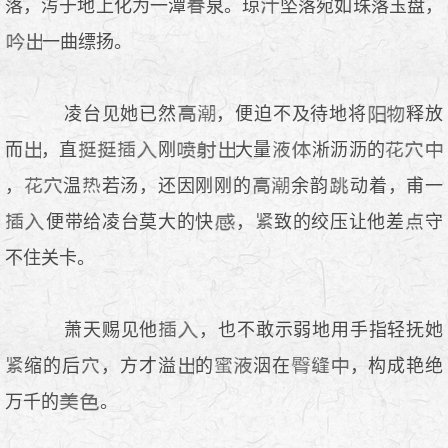
落，泻于地上化为一潭
泉。琼
坠落宛如珠落玉盘，
一曲缥扬。
凌台见她已然
，便迫不及待地将
释放
而
，直
刚
大量
淅沥沥的
，
温
若汤，还因刚刚的
余韵
动着，甫一
便带给凌台莫大的快
，
致的绞压让他差
守
不住关卡。
萧天赐见他
，也不敢示弱地用手指轻抚她
缩的后
，方才溢
的
洇在
，构成艳绝
万千的
。