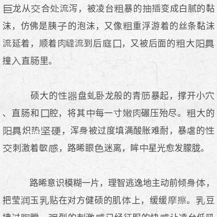
龙从
合
泻，被凌台
暴的
变成白腻的黏
沫，仿佛是胰
的泡沫，又像
重浮游着的丝条黏沫
延着，顺着
到后
，又被后面的
大
撞
直
里。
硕大的
盘虬卧龙般的青
暴起，撑开小
、直
和
腔，将其
每一寸
碾压殆尽。
大的
炽
，浑
被过度填满酸胀难耐，暴
的
刺激着
，路晞
迷离，眸
星光愈发朦胧。
路晞意识模糊一片，理智逃逸地主动前倾
，
把莹
玉
贴在对方健硕的肌
上，缓缓
。
豆