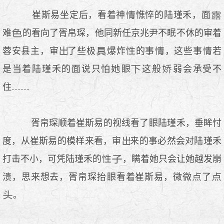
崔斯易坐定后，看着神
憔悴的陆瑾禾，面
难
的看向了胥帛琛，他同新任京兆尹不眠不休的审着
蓉安县主，审
了些极
爆炸
的事
，这些事
若
是当着陆瑾禾的面说只怕她
这般
弱会承受不
住……
胥帛琛顺着崔斯易的视线看了
陆瑾禾，垂眸忖
度，从崔斯易的模样来看，审
来的事必然会对陆瑾禾
打击不小，可凭陆瑾禾的
，瞒着她只会让她越发崩
溃，思来想去，胥帛琛抬
看着崔斯易，微微
了
。