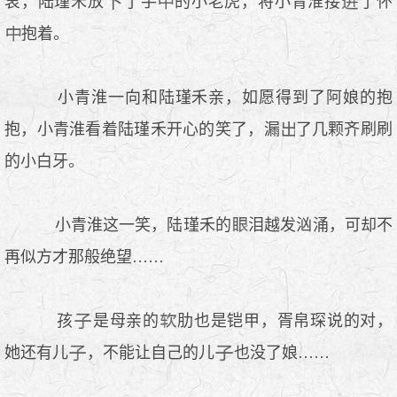
衷，陆瑾禾放
了手
的小老虎，将小青淮接
了怀
抱着。
小青淮一向和陆瑾禾亲，如愿得到了阿娘的抱
抱，小青淮看着陆瑾禾开心的笑了，漏
了几颗齐刷刷
的小白牙。
小青淮这一笑，陆瑾禾的
泪越发汹涌，可却不
再似方才那般绝望……
孩
是母亲的
肋也是铠甲，胥帛琛说的对，
她还有儿
，不能让自己的儿
也没了娘……