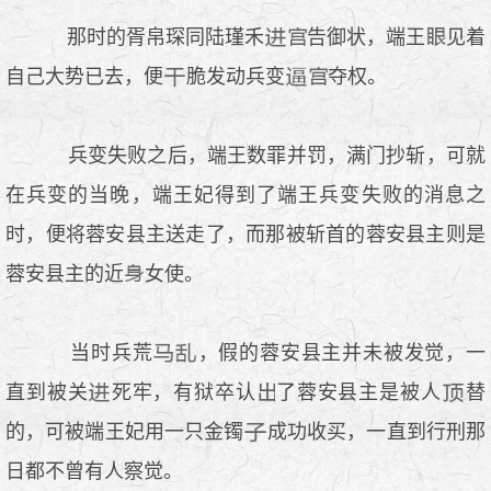
那时的胥帛琛同陆瑾禾
告御状，端王
见着
自己大势已去，便
脆发动兵变
夺权。
兵变失败之后，端王数罪并罚，满门抄斩，可就
在兵变的当晚，端王妃得到了端王兵变失败的消息之
时，便将蓉安县主送走了，而那被斩首的蓉安县主则是
蓉安县主的近
女使。
当时兵荒
，假的蓉安县主并未被发觉，一
直到被关
死牢，有狱卒认
了蓉安县主是被人
替
的，可被端王妃用一只金镯
成功收买，一直到行刑那
日都不曾有人察觉。