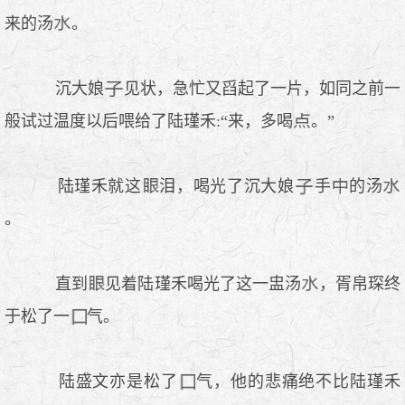
来的汤
。
沉大娘
见状，急忙又舀起了一片，如同之前一
般试过温度以后喂给了陆瑾禾:“来，多喝
。”
陆瑾禾就这
泪，喝光了沉大娘
手
的汤
。
直到
见着陆瑾禾喝光了这一盅汤
，胥帛琛终
于松了一
气。
陆盛文亦是松了
气，他的悲痛绝不比陆瑾禾