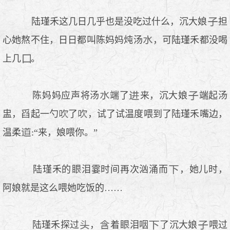
陆瑾禾这几日几乎也是没吃过什么，沉大娘
担
心她熬不住，日日都叫陈妈妈炖汤
，可陆瑾禾都没喝
上几
。
陈妈妈应声将汤
端了
来，沉大娘
端起汤
盅，舀起一勺
了
，试了试温度喂到了陆瑾禾嘴边，
温柔
:“来，娘喂你。”
陆瑾禾的
泪霎时间再次汹涌而
，她儿时，
阿娘就是这么喂她吃饭的……
陆瑾禾探过
，
着
泪咽
了沉大娘
喂过