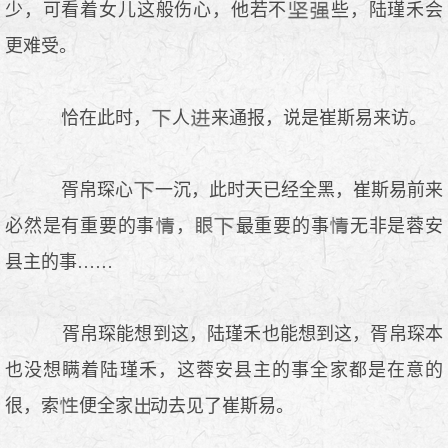
少，可看着女儿这般伤心，他若不
些，陆瑾禾会
更难受。
恰在此时，
人
来通报，说是崔斯易来访。
胥帛琛心
一沉，此时天已经全黑，崔斯易前来
必然是有重要的事
，
最重要的事
无非是蓉安
县主的事……
胥帛琛能想到这，陆瑾禾也能想到这，胥帛琛本
也没想瞒着陆瑾禾，这蓉安县主的事全家都是在意的
很，索
便全家
动去见了崔斯易。