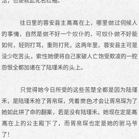
活，也便就此化名红袖。
往日里的蓉安县主
在上，哪里
过伺候人
的事
，自然是
不好一个
仆的，可
仆
不好能
如何，轻则打骂，重则打死，这两年里，蓉安县主可是
没少吃苦
，索
她便将自己家破人亡饱受欺凌的一腔
怨恨全都加诸在了陆瑾禾的
上。
只觉得她今日所受的这些苦楚全都是因为陆瑾
禾，是陆瑾禾抢了胥帛琛，凭着
才会让胥帛琛为了
她如此拼了命的翻案，若是没有陆瑾禾，她现在定是
在上的公主殿
了，而胥帛琛也定是她的驸
爷
了！