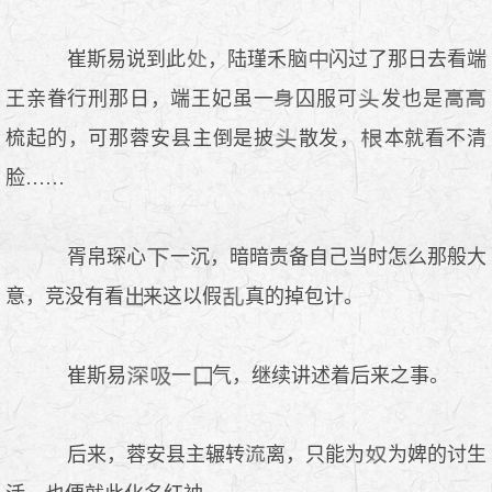
崔斯易说到此
，陆瑾禾脑
闪过了那日去看端
王亲眷行刑那日，端王妃虽一
囚服可
发也是
梳起的，可那蓉安县主倒是披
散发，
本就看不清
脸……
胥帛琛心
一沉，暗暗责备自己当时怎么那般大
意，竞没有看
来这以假
真的掉包计。
崔斯易
一
气，继续讲述着后来之事。
后来，蓉安县主辗转
离，只能为
为婢的讨生