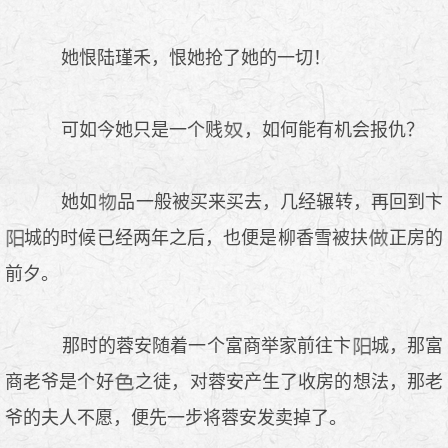
她恨陆瑾禾，恨她抢了她的一切！
可如今她只是一个贱
，如何能有机会报仇？
她如
品一般被买来买去，几经辗转，再回到卞
城的时候已经两年之后，也便是柳香雪被扶
正房的
前夕。
那时的蓉安随着一个富商举家前往卞
城，那富
商老爷是个好
之徒，对蓉安产生了收房的想法，那老
爷的夫人不愿，便先一步将蓉安发卖掉了。