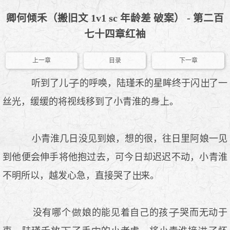
卿何倾禾（搬旧文 1v1 sc 年龄差 破案） - 第二百
七十四章红袖
上一章
目录
下一章
听到了儿
的呼唤，陆瑾禾的星眸终于闪
了一
丝光，缓缓的将视线移到了小青淮的
上。
小青淮几日没见到娘，想的很，往日里阿娘一见
到他便会伸手将他抱过去，可今日却迟迟不动，小青淮
不明所以，越发心急，直接哭了
来。
没有哪个
娘的能见着自己的孩
哭而无动于