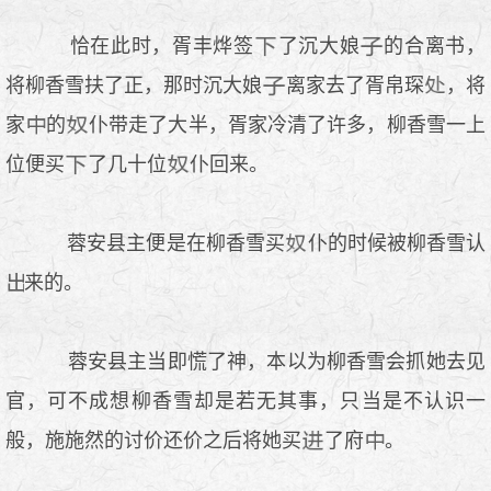
恰在此时，胥丰烨签
了沉大娘
的合离书，
将柳香雪扶了正，那时沉大娘
离家去了胥帛琛
，将
家
的
仆带走了大半，胥家冷清了许多，柳香雪一上
位便买
了几十位
仆回来。
蓉安县主便是在柳香雪买
仆的时候被柳香雪认
来的。
蓉安县主当即慌了神，本以为柳香雪会抓她去见
官，可不成想柳香雪却是若无其事，只当是不认识一
般，施施然的讨价还价之后将她买
了府
。