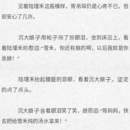
见着陆瑾禾这般模样，胥帛琛仍是心疼不已，但
却安心了几许。
沉大娘
用帕
了
泪，坐到床沿上，看
着陆瑾禾劝
:“雪禾，你还有娘的啊，以后我就是你
亲娘！”
陆瑾禾抬起朦胧的泪
，看着沉大娘
，
定
的
了
。
沉大娘
着
泪笑了笑，继而
:“陈妈妈，快
去把给雪禾炖的汤
拿来！”