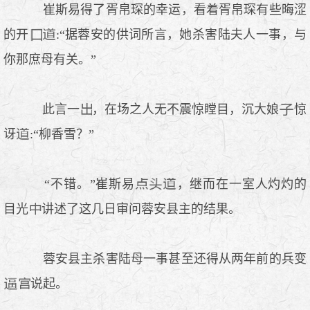
崔斯易得了胥帛琛的幸运，看着胥帛琛有些晦涩
的开
:“据蓉安的供词所言，她杀害陆夫人一事，与
你那庶母有关。”
此言一
，在场之人无不震惊瞠目，沉大娘
惊
讶
:“柳香雪？”
“不错。”崔斯易
，继而在一室人灼灼的
目光
讲述了这几日审问蓉安县主的结果。
蓉安县主杀害陆母一事甚至还得从两年前的兵变
说起。