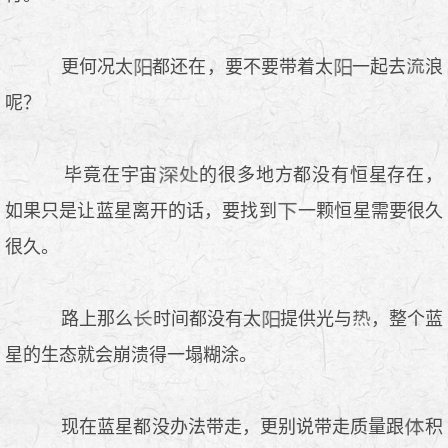
更何况太
都还在，要不要带着太
一起去
浪
呢？
毕竟在宇宙
的很多地方都没有恒星存在，
如果只是让蓝星离开的话，要找到
一颗恒星需要很久
很久。
路上那么
时间都没有太
提供光与
，整个蓝
星的生态就会崩溃得一塌糊涂。
现在蓝星都没办法带走，更别说带走质量跟
积