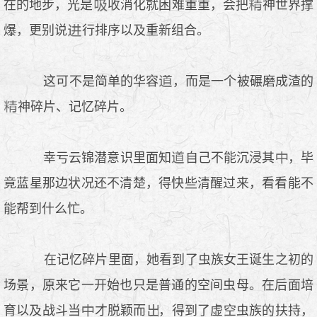
在的地步，光是
收消化就困难重重，会把
神世界撑
爆，更别说
行排序以及重新组合。
这可不是简单的华容
，而是一个被碾磨成渣的
神碎片、记忆碎片。
幸亏云锦潜意识里面知
自己不能沉浸其
，毕
竟蓝星那边状况还不清楚，得快些清醒过来，看看能不
能帮到什么忙。
在记忆碎片里面，她看到了虫族女王诞生之初的
场景，原来它一开始也只是普通的空间虫母。在后面培
育以及战斗当
才脱颖而
，得到了虚空虫族的扶持，