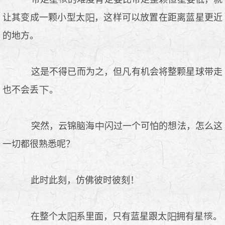
让其变成一颗小型太
，这样可以放置在距离蓝星更近
的地方。
这是不得已而为之，但凡有机会将整颗星球带走
也不会丢
。
突然，云锦脑海
闪过一个可怕的想法，怎么这
一切都很熟悉呢？
此时此刻，仿佛彼时彼刻！
在整个太
系里面，只有蓝星跟太
拥有星
。