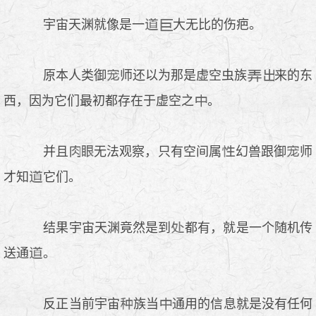
宇宙天渊就像是一
大无比的伤疤。
原本人类御
师还以为那是虚空虫族
来的东
西，因为它们最初都存在于虚空之
。
并且
无法观察，只有空间属
幻兽跟御
师
才知
它们。
结果宇宙天渊竟然是到
都有，就是一个随机传
送通
。
反正当前宇宙
族当
通用的信息就是没有任何