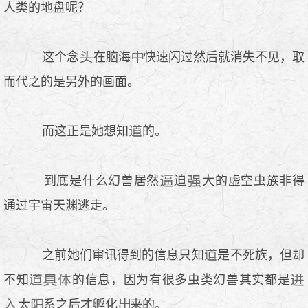
人类的地盘呢？
这个念
在脑海
快速闪过然后就消失不见，取
而代之的是另外的画面。
而这正是她想知
的。
到底是什么幻兽居然
迫
大的虚空虫族非得
通过宇宙天渊逃走。
之前她们审讯得到的信息只知
是不死族，但却
不知
的信息，因为有很多虫类幻兽其实都是
太
系之后才孵化
来的。