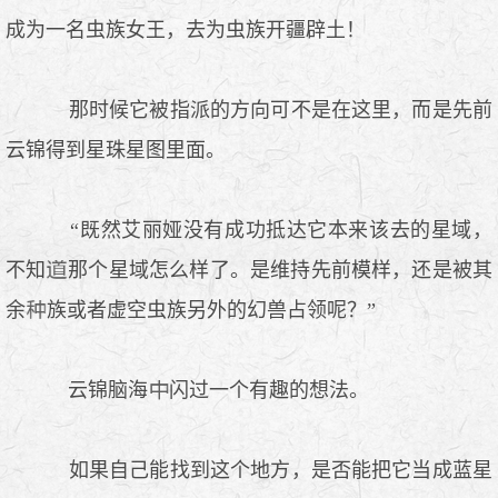
成为一名虫族女王，去为虫族开疆辟土！
那时候它被指派的方向可不是在这里，而是先前
云锦得到星珠星图里面。
“既然艾丽娅没有成功抵达它本来该去的星域，
不知
那个星域怎么样了。是维持先前模样，还是被其
余
族或者虚空虫族另外的幻兽占领呢？”
云锦脑海
闪过一个有趣的想法。
如果自己能找到这个地方，是否能把它当成蓝星