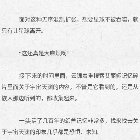
面对这
无序混
扩张，想要星球不被吞噬，就
只有让星球离开。
“这还真是大麻烦啊！”
接
来的时间里面，云锦着重搜索艾丽娅记忆碎
片里面关于宇宙天渊的
容，不
是它看到的，还是从
族人那边听到的，都收集起来。
一
活了几百年的幻兽记忆非常多，找来找去关
于宇宙天渊的印象几乎都是恐惧、未知。