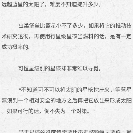
远超蓝星的太
了，难度不知
提升多少。
虫巢堡垒比蓝星小不了多少，如果将它的推动技
术研究透彻，再使用行星级星
当燃料的话，是有一定
成功概率的。
可恒星级别的星
却非常难以寻觅。
“不知
可不可以将太
的星
挖
来，等蓝星
浪到一个相对安全的地方之后再把它放
来形成太
。如果可行的话，倒不失为一个对策。”
带走星
的难度肯定要比带走整颗恒星要低，就