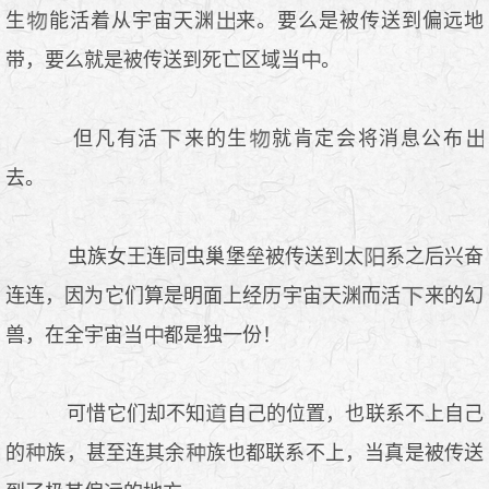
生
能活着从宇宙天渊
来。要么是被传送到偏远地
带，要么就是被传送到死亡区域当
。
但凡有活
来的生
就肯定会将消息公布
去。
虫族女王连同虫巢堡垒被传送到太
系之后兴奋
连连，因为它们算是明面上经历宇宙天渊而活
来的幻
兽，在全宇宙当
都是独一份！
可惜它们却不知
自己的位置，也联系不上自己
的
族，甚至连其余
族也都联系不上，当真是被传送