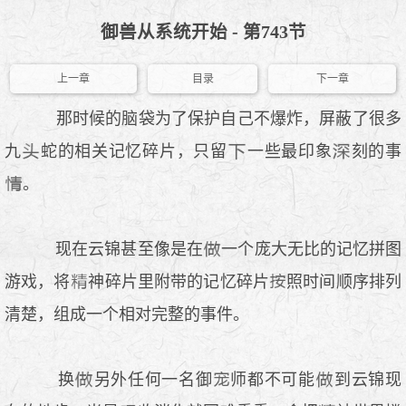
御兽从系统开始 - 第743节
上一章
目录
下一章
那时候的脑袋为了保护自己不爆炸，屏蔽了很多
九
蛇的相关记忆碎片，只留
一些最印象
刻的事
。
现在云锦甚至像是在
一个庞大无比的记忆拼图
游戏，将
神碎片里附带的记忆碎片
照时间顺序排列
清楚，组成一个相对完整的事件。
换
另外任何一名御
师都不可能
到云锦现