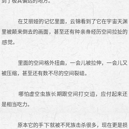
到了极其偏远的地方。
在艾丽娅的记忆里面，云锦看到了它在宇宙天渊
里被颠来倒去的画面，甚至还有
亲
经历空间拉扯的
觉。
里面的空间格外扭曲，一会儿被拉伸，一会儿又
被压缩，甚至还有数不尽的空间裂
。
哪怕虚空虫族
期跟空间打
，应付起来还
是相当吃力。
原本它的手
就被不死族击杀很多，现在更是损