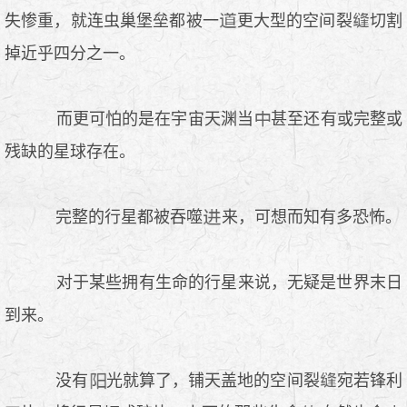
失惨重，就连虫巢堡垒都被一
更大型的空间裂
切割
掉近乎四分之一。
而更可怕的是在宇宙天渊当
甚至还有或完整或
残缺的星球存在。
完整的行星都被吞噬
来，可想而知有多恐怖。
对于某些拥有生命的行星来说，无疑是世界末日
到来。
没有
光就算了，铺天盖地的空间裂
宛若锋利