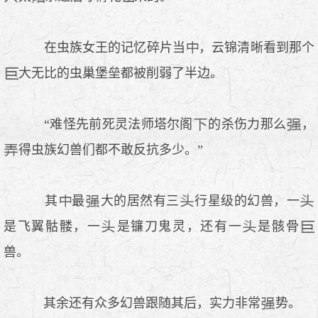
在虫族女王的记忆碎片当
，云锦清晰看到那个
大无比的虫巢堡垒都被削弱了半边。
“难怪先前死灵法师塔尔阁
的杀伤力那么
，
得虫族幻兽们都不敢反抗多少。”
其
最
大的居然有三
行星级的幻兽，一
是飞翼骷髅，一
是镰刀鬼灵，还有一
是骸骨
兽。
其余还有众多幻兽跟随其后，实力非常
势。