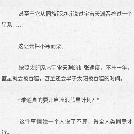
甚至于它从同族那边听说过宇宙天渊吞噬过一个
星系……
这让云锦不寒而栗。
照太
系
宇宙天渊的扩张速度，不
十年，
蓝星就会被吞噬，甚至还会早于太
被吞噬的时间。
“难
真的要开启
浪蓝星计划？”
这件事
她一个人说了不算，得全人类同意才
行。