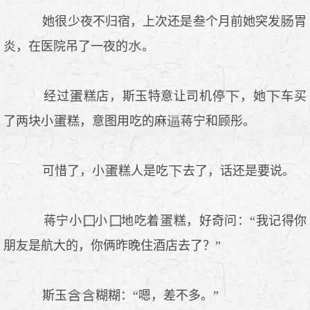
她很少夜不归宿，上次还是叁个月前她突发
胃
炎，在医院吊了一夜的
。
经过
糕店，斯玉特意让司机停
，她
车买
了两块小
糕，意图用吃的麻
蒋宁和顾彤。
可惜了，小
糕人是吃
去了，话还是要说。
蒋宁小
小
地吃着
糕，好奇问：“我记得你
朋友是航大的，你俩昨晚住酒店去了？”
斯玉
糊糊：“嗯，差不多。”