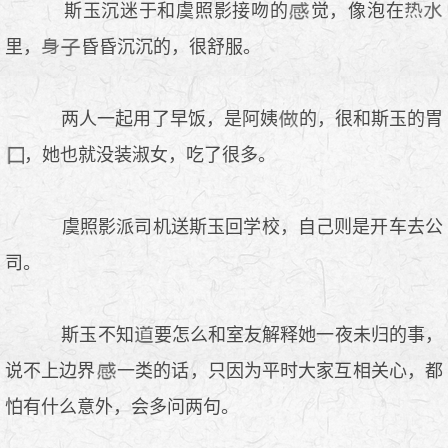
斯玉沉迷于和虞照影接吻的
觉，像泡在
里，
昏昏沉沉的，很舒服。
两人一起用了早饭，是阿姨
的，很和斯玉的胃
，她也就没装淑女，吃了很多。
虞照影派司机送斯玉回学校，自己则是开车去公
司。
斯玉不知
要怎么和室友解释她一夜未归的事，
说不上边界
一类的话，只因为平时大家互相关心，都
怕有什么意外，会多问两句。