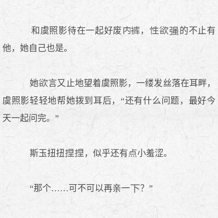
和虞照影待在一起好废
，
的不止有
他，她自己也是。
她
言又止地望着虞照影，一缕发丝落在耳畔，
虞照影轻轻地帮她拨到耳后，“还有什么问题，最好今
天一起问完。”
斯玉扭扭
，似乎还有
小羞涩。
“那个……可不可以再亲一
？”