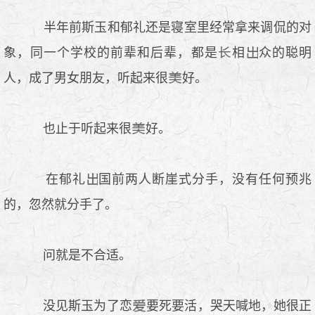
半年前斯玉和郁礼还是寝室里经常拿来调侃的对
象，同一个学校的前辈和后辈，都是
相
众的聪明
人，成了男女朋友，听起来很
好。
也止于听起来很
好。
在郁礼
国前两人断崖式分手，没有任何预兆
的，忽然就分手了。
问就是不合适。
没见斯玉为了恋
要死要活，哭天喊地，她很正