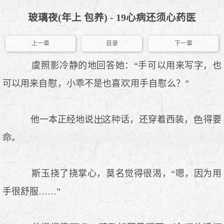
玻璃夜(年上 包养) - 19心病还须心药医
上一章
目录
下一章
虞照影冷静的地回答她：“手可以用来写字，也
可以用来自
，小乖不是也喜
用手自
么？”
他一本正经地说
这
话，还穿着西装，
得要
命。
斯玉挠了挠掌心，莫名觉得很渴，“嗯，因为用
手很舒服……”