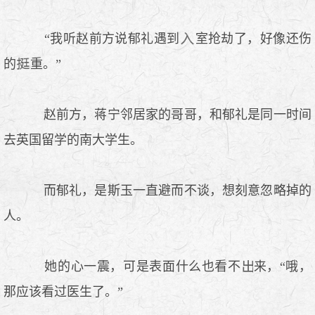
“我听赵前方说郁礼遇到
室抢劫了，好像还伤
的
重。”
赵前方，蒋宁邻居家的哥哥，和郁礼是同一时间
去英国留学的南大学生。
而郁礼，是斯玉一直避而不谈，想刻意忽略掉的
人。
她的心一震，可是表面什么也看不
来，“哦，
那应该看过医生了。”