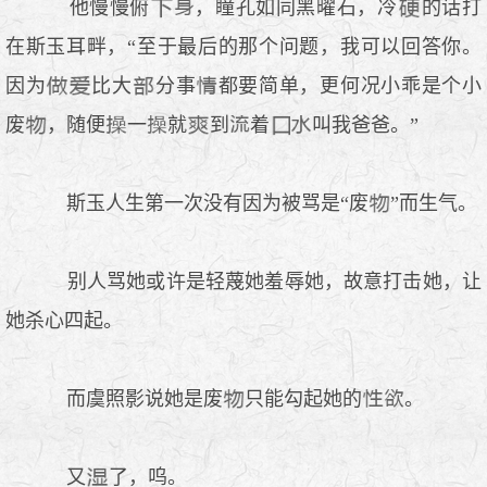
他慢慢俯
，瞳孔如同黑曜石，冷
的话打
在斯玉耳畔，“至于最后的那个问题，我可以回答你。
因为
比大
分事
都要简单，更何况小乖是个小
废
，随便
一
就
到
着
叫我爸爸。”
斯玉人生第一次没有因为被骂是“废
”而生气。
别人骂她或许是轻蔑她羞辱她，故意打击她，让
她杀心四起。
而虞照影说她是废
只能勾起她的
。
又
了，呜。