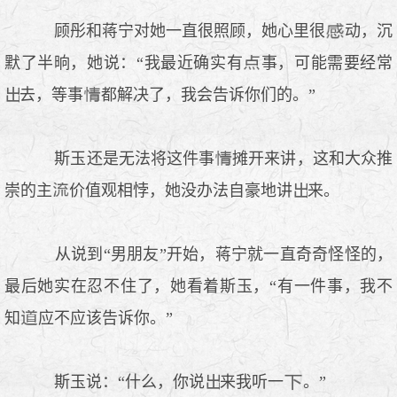
顾彤和蒋宁对她一直很照顾，她心里很
动，沉
默了半晌，她说：“我最近确实有
事，可能需要经常
去，等事
都解决了，我会告诉你们的。”
斯玉还是无法将这件事
摊开来讲，这和大众推
崇的主
价值观相悖，她没办法自豪地讲
来。
从说到“男朋友”开始，蒋宁就一直奇奇怪怪的，
最后她实在忍不住了，她看着斯玉，“有一件事，我不
知
应不应该告诉你。”
斯玉说：“什么，你说
来我听一
。”