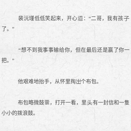
裴沅瑾低低笑起来，开心
：“二哥，我有孩
了。”
“想不到我事事输给你，但在最后还是赢了你一
把。”
他艰难地抬手，从怀里掏
个布包。
布包略微鼓
，打开一看，里
有一封信和一隻
小小的拨浪鼓。