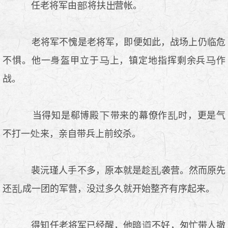
任老将军由
将扶
营帐。
老将军不愧是老将军，即便如此，战场上仍临危
不惧。他一
盔甲立于
上，镇定地指挥剩余兵
作
战。
当得知是郗博殿
带来的幕僚作
时，更是气
不打一
来，亲自带兵上前绞杀。
裴沅瑾人手不多，原本就是趁
袭营。然而原先
还
成一团的军营，没过多久就开始整齐有序起来。
得知任老将军已经醒，他暗
不好，匆忙带人撤