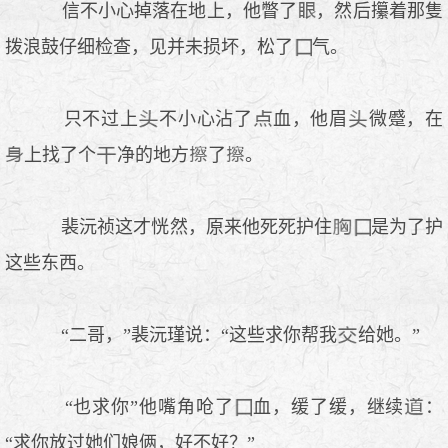
信不小心掉落在地上，他瞥了
，然后攥着那隻
拨浪鼓仔细检查，见并未损坏，松了
气。
只不过上
不小心沾了
血，他眉
微蹙，在
上找了个
净的地方
了
。
裴沅祯这才恍然，原来他死死护住
是为了护
这些东西。
“二哥，”裴沅瑾说：“这些求你帮我
给她。”
“也求你”他嘴角呛了
血，缓了缓，继续
：
“求你放过她们娘俩，好不好？”