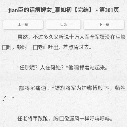
jian臣的话痨婢女_慕如初【完结】 - 第301页
上一章
目录
下一章
果然，不过多久又听说十万大军全军覆没在巫峡
时，顿时一
老血吐
，差
昏过去。
“任琮呢？人在何
？”他
撑着站起来。
将沉痛
：“镖旗将军为护郗博殿
，牺牲
了。”
任老将军踉跄，
像漏风一样呼哧呼哧。