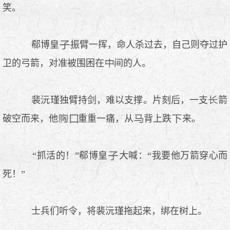
笑。
郗博皇
振臂一挥，命人杀过去，自己则夺过护
卫的弓箭，对准被围困在
间的人。
裴沅瑾独臂持剑，难以支撑。片刻后，一支
箭
破空而来，他
重重一痛，从
背上跌
来。
“抓活的！”郗博皇
大喊：“我要他万箭穿心而
死！”
士兵们听令，将裴沅瑾拖起来，绑在树上。