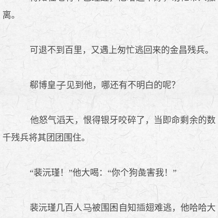
离。
可退不到百里，又遇上匆忙逃回来的金昌残兵。
郗博皇
见到他，哪还有不明白的呢？
他怒气滔天，恨得银牙咬碎了，当即命剩余的数
千残兵将其团团围住。
“裴沅瑾！”他大喝：“你个狗彘害我！”
裴沅瑾几百人
被围困自知
翅难逃，他哈哈大