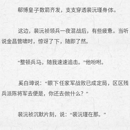
郗博皇
数箭齐发，支支穿透裴沅瑾
。
这边，裴沅祯领兵一夜混战后，有些疲惫。当听
说金昌营啸时，惊讶了
，随即了然。
“整顿兵
，随我速速追击。”他吩咐。
奚白璋说：“
任家军战败已成定局，区区残
兵派陈将军去便是，你还去
什么？”
裴沅祯沉默片刻，说：“裴沅瑾在那。”