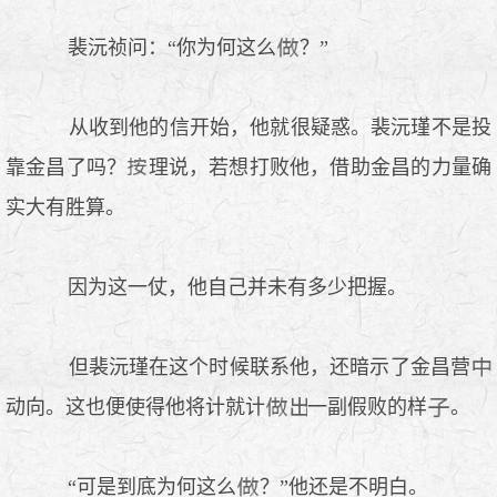
裴沅祯问：“你为何这么
？”
从收到他的信开始，他就很疑惑。裴沅瑾不是投
靠金昌了吗？
理说，若想打败他，借助金昌的力量确
实大有胜算。
因为这一仗，他自己并未有多少把握。
但裴沅瑾在这个时候联系他，还暗示了金昌营
动向。这也便使得他将计就计
一副假败的样
。
“可是到底为何这么
？”他还是不明白。