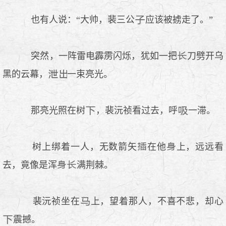
也有人说：“大帅，裴三公
应该被掳走了。”
突然，一阵雷电霹雳闪烁，犹如一把
刀劈开乌
黑的云幕，
一束亮光。
那亮光照在树
，裴沅祯看过去，呼
一滞。
树上绑着一人，无数箭矢
在他
上，远远看
去，竟像是浑
满荆棘。
裴沅祯坐在
上，望着那人，不喜不悲，却心
震撼。