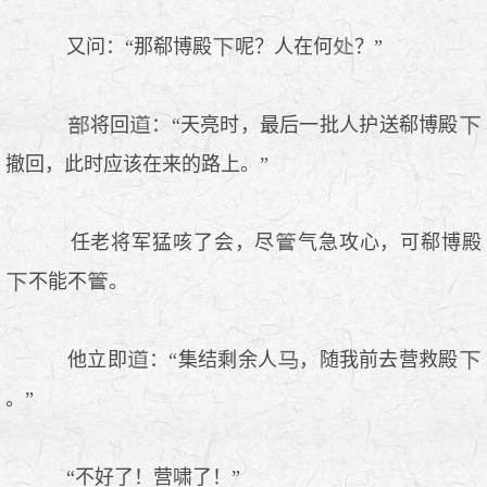
又问：“那郗博殿
呢？人在何
？”
将回
：“天亮时，最后一批人护送郗博殿
撤回，此时应该在来的路上。”
任老将军猛咳了会，尽
气急攻心，可郗博殿
不能不
。
他立即
：“集结剩余人
，随我前去营救殿
。”
“不好了！营啸了！”