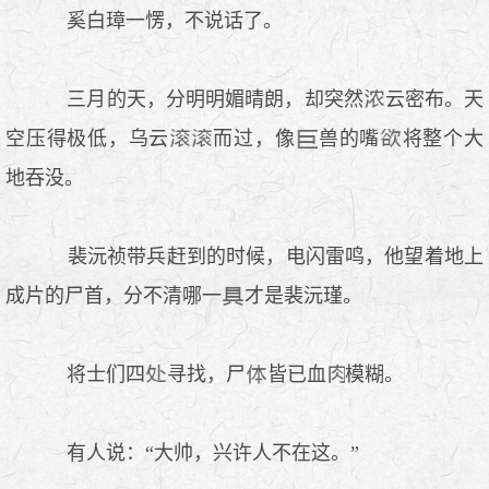
奚白璋一愣，不说话了。
三月的天，分明明媚晴朗，却突然
云密布。天
空压得极低，乌云
而过，像
兽的嘴
将整个大
地吞没。
裴沅祯带兵赶到的时候，电闪雷鸣，他望着地上
成片的尸首，分不清哪一
才是裴沅瑾。
将士们四
寻找，尸
皆已血
模糊。
有人说：“大帅，兴许人不在这。”