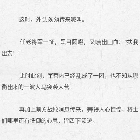
这时，外
匆匆传来喊叫。
任老将军一怔，黑目圆瞪，又
血：“扶我
去！”
此时此刻，军营
已经
成了一团，也不知从哪
衝
来的一波人
突袭大营。
再加上前方战败消息传来，
得人心惶惶，将士
们哪里还有抵御的心思，皆四
溃逃。