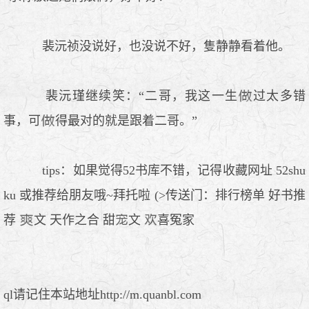
裴沅祯没说好，也没说不好，隻静静看着他。
裴沅瑾继续笑：“二哥，我这一生
过太多错
事，可
得最对的就是跟着二哥。”
tips：如果觉得52书库不错，记得收藏网址 52shu
ku 或推荐给朋友哦~拜托啦 (>传送门：排行榜单 好书推
荐
文 天作之合 甜
文
喜冤家
ql请记住本站地址http://m.quanbl.com