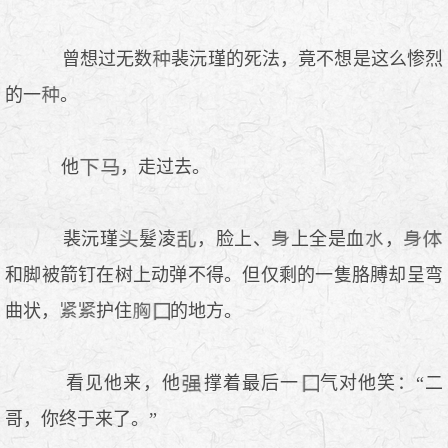
曾想过无数
裴沅瑾的死法，竟不想是这么惨烈
的一
。
他
，走过去。
裴沅瑾
髮凌
，脸上、
上全是血
，
和脚被箭钉在树上动弹不得。但仅剩的一隻胳膊却呈弯
曲状，
护住
的地方。
看见他来，他
撑着最后一
气对他笑：“二
哥，你终于来了。”