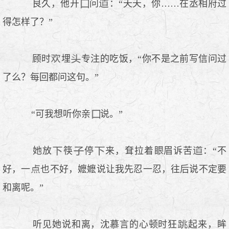
良久，他开
问
：“夭夭，你……在丞相府过
得怎样了？”
顾时
埋
专注的吃饭，“你不是之前写信问过
了么？每回都问这句。”
“可我想听你亲
说。”
她放
筷
停
来，耷拉着
眉诉苦
：“不
好，一
也不好，嬷嬷说让我先忍一忍，往后说不定要
和离呢。”
听见她说和离，沈慕言的心顿时狂
起来，眸