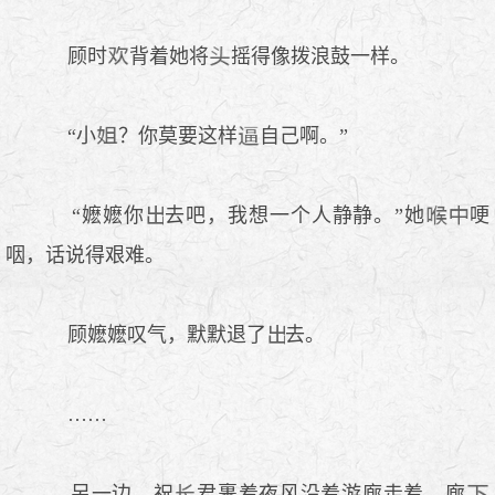
顾时
背着她将
摇得像拨浪鼓一样。
“小
？你莫要这样
自己啊。”
“嬷嬷你
去吧，我想一个人静静。”她
哽
咽，话说得艰难。
顾嬷嬷叹气，默默退了
去。
……
另一边，祝
君裹着夜风沿着游廊走着，廊