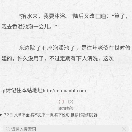
“抬
来，我要沐浴。”随后又改
：“算了，
我去香溢池泡一会儿。”
东边院
有座泡澡池
，是往年老爷在世时修
建的，许久没用了，不过定期有
人清洗，这次
ql请记住本站地址http://m.quanbl.com
【1】
【2】
添加书签
7.2日-文章不全,看不见下一页,看下说明-推荐谷歌浏览器
X