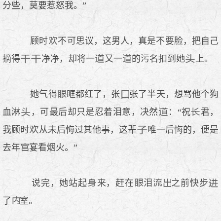
分些，莫要惹怒我。”
顾时
不可思议，这男人，真是不要脸，把自己
摘得
净净，却将一
又一
的污名扣到她
上。
她气得
眶都红了，张
张了半天，想骂他个狗
血淋
，可最后却只是忍着泪意，决然
：“祝
君，
我顾时
从未后悔过其他事，这辈
唯一后悔的，便是
去年
宴看烟火。”
说完，她站起
来，赶在
泪
之前快步
了
室。