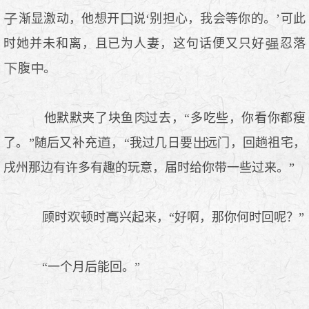
渐显激动，他想开
说‘别担心，我会等你的。’可此
时她并未和离，且已为人妻，这句话便又只好
忍落
腹
。
他默默夹了块鱼
过去，“多吃些，你看你都瘦
了。”随后又补充
，“我过几日要
远门，回趟祖宅，
戌州那边有许多有趣的玩意，届时给你带一些过来。”
顾时
顿时
兴起来，“好啊，那你何时回呢？”
“一个月后能回。”