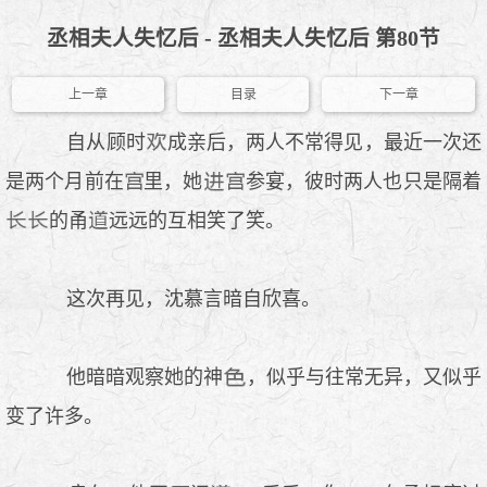
丞相夫人失忆后 - 丞相夫人失忆后 第80节
上一章
目录
下一章
自从顾时
成亲后，两人不常得见，最近一次还
是两个月前在
里，她
参宴，彼时两人也只是隔着
的甬
远远的互相笑了笑。
这次再见，沈慕言暗自欣喜。
他暗暗观察她的神
，似乎与往常无异，又似乎
变了许多。