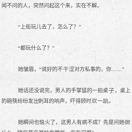
闻不问的人，突然问起这个来，实在不解。
“上街玩儿去了，怎么了？”
“都玩什么了？”
她皱眉，“说好的不
涩对方私事的，你……”
她话还没说完，男人的手掌猛的一拍桌
，桌上
的碗筷纷纷发
刺耳的响声，吓得顾时
一
。
她瞬间也恼火了，这男人有病不成？先是问她