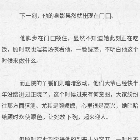
一刻，他的
影果然就
现在门
。
他脚步在门
顿住，显然不知
她此刻正在吃
饭，顾时
也端着汤碗看他，一脸疑惑，不明白他这个
时候来
什么。
而正院的丫鬟们则暗暗激动，他们大爷已经快半
年没踏
过正院了，这个时候过来有何意图，大家纷纷
往那方面猜测。尤其是顾嬷嬷，心里很是
兴，她暗暗
给顾时
使
，让她放
碗，起来迎人。
但顾时
此刻觉得他的到来十分突兀，一时也不