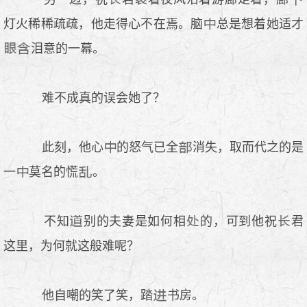
灯火稀稀疏疏，他走得心不在焉。脑
总是想着她适才
泪意的一幕。
难不成真的误会她了？
此刻，他心
的怒气已全
消失，取而代之的是
一
莫名的慌
。
不知
别的夫妻是如何相
的，可到他祝
君
这里，为何就这般难呢？
他自嘲的笑了笑，踏
书房。