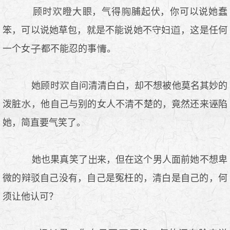
顾时
瞪大
，气得
脯起伏，你可以说她蠢
笨，可以说她草包，就是不能说她不守妇
，这是任何
一个女
都不能忍的事
。
.
她顾时
自问清清白白，却不想被他莫名其妙的
泼脏
，他自己与别的女人不清不楚的，竟然还来诬陷
她，简直要气笑了。
她也果真笑了
来，但在这个男人面前她不想卑
微的辩驳自己没有，自己是冤枉的，清白是自己的，何
须让他认可？