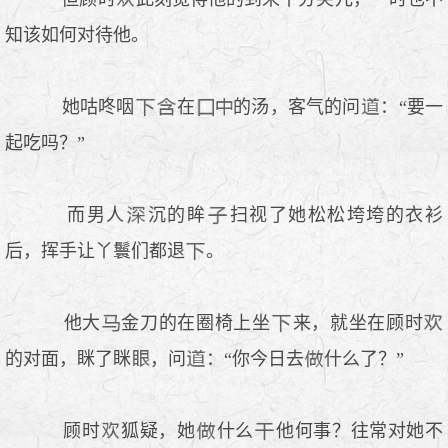
知该如何对待他。
她咕咚咽
在
的汤，客气的问
：“要一
起吃吗？”
而男人
沉的眸
扫视了她松松垮垮的衣衫
后，挥手让丫鬟们都退
。
他大
金刀的在圈椅上坐
来，就坐在顾时
的对面，眯了眯
，问
：“你今日去
什么了？”
顾时
狐疑，她
什么
他何事？往常对她不