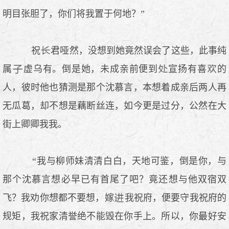
明目张胆了，你们将我置于何地？”
祝
君哑然，没想到她竟然误会了这些，此事纯
属
虚乌有。倒是她，未成亲前便到
宣扬有喜
的
人，彼时他也猜测是那个沈慕言，本想着成亲后两人再
无瓜葛，却不想是藕断丝连，如今更是过分，公然在大
街上卿卿我我。
“我与柳师妹清清白白，天地可鉴，倒是你，与
那个沈慕言想必早已有首尾了吧？竟还想与他双宿双
飞？我劝你想都不要想，嫁
我祝府，便要守我祝府的
规矩，我祝家清誉绝不能毁在你手上。所以，你最好安