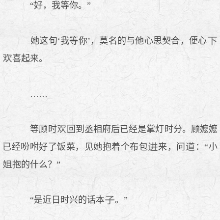
“好，我等你。”
她这句‘我等你’，莫名的与他心思契合，便心
喜起来。
……
等顾时
回到丞相府后已经是掌灯时分。顾嬷嬷
已经吩咐好了饭菜，见她抱着个布包
来，问
：“小
抱的什么？”
“是近日时兴的话本
。”