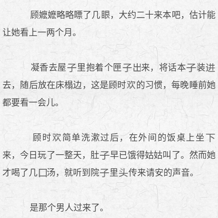
顾嬷嬷略略瞟了几
，大约二十来本吧，估计能
让她看上一两个月。
凝香去屋
里抱着个匣
来，将话本
装
去，随后放在床榻边，这是顾时
的习惯，每晚睡前她
都要看一会儿。
顾时
简单洗漱过后，在外间的饭桌上坐
来，今日玩了一整天，肚
早已饿得姑姑叫了。然而她
才喝了几
汤，就听到院
里
传来请安的声音。
是那个男人过来了。