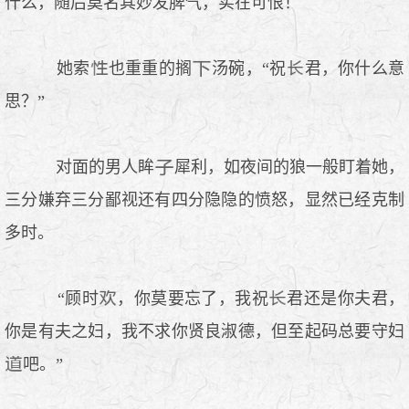
什么，随后莫名其妙发脾气，实在可恨！
她索
也重重的搁
汤碗，“祝
君，你什么意
思？”
对面的男人眸
犀利，如夜间的狼一般盯着她，
三分嫌弃三分鄙视还有四分隐隐的愤怒，显然已经克制
多时。
“顾时
，你莫要忘了，我祝
君还是你夫君，
你是有夫之妇，我不求你贤良淑德，但至起码总要守妇
吧。”