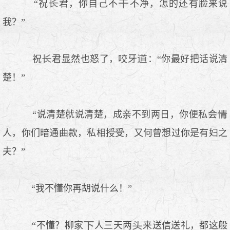
“祝
君，你自己不
不净，怎的还有脸来说
我？”
祝
君显然也怒了，咬牙
：“你最好把话说清
楚！”
“说清楚就说清楚，成亲不到两日，你便私会
人，你们暗通曲款，私相授受，又何曾想过你是有妇之
夫？”
“我不懂你再胡说什么！”
“不懂？柳家
人三天两
来送信送礼，都这般