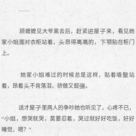
……
顾嬷嬷见大爷离去后，赶
屋
来，看见她
家小
面对衣柜站着，
昂得
的，
颚贴在柜门
上。
她家小
难过的时候总是这样，贴着墙
站
着，昂着
不肯落泪，骄傲又倔
。
适才屋
里两人的争吵她也听见了，心疼不已，
“小
，想哭就哭，莫要忍着，哭过就好好吃饭，好好
睡觉，嗯？”