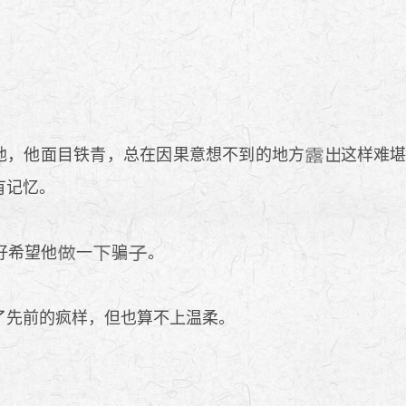
他，他面目铁青，总在因果意想不到的地方
这样难
有记忆。
好希望他
一
骗
。
了先前的疯样，但也算不上温柔。