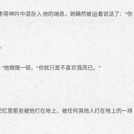
疼得
混杂
他的
息，她确然被
着说话了：“你
。
。”他微微一顿，“你就只是不喜
我而已。”
记忆里那些被他打在地上、被任何其他人打在地上的一排