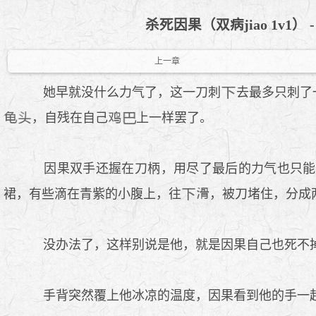
杀死因果（双病jiao 1v1）
上一章
她早就没什么力气了，这一刀刺
去最多只刺了
，自残在自己
上一样罢了。
因果双手还握在刀柄，用尽了最后的力气也只能
裙，有些滴在青紫的小腹上，往
，被刀堵住，分成
没办法了，这样别说是他，就是因果自己也死不掉
手背突然覆上他冰凉的温度，因果看到他的手一