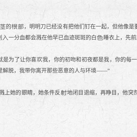
的
，明明刀已经没有把他们钉在一起，但他像是
刺
一分血都会溅在他早已血迹斑斑的白
睡衣上，先前
就是为了让你喜
我，你的初吻和初夜都是我，你的每
里解脱，我带你离开那些恶意的人与环境——”
溅上她的
睛，她条件反
地闭目退缩，再睁目，他突