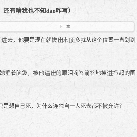
ong、还有啥我也不知dao咋写）
下一章
了
去，他要是现在就
来
多就从这个位置一直划到
她垂着脑袋，被他
的
泪滴答滴答地掉
掀起的围
只是想自己死，为什么连独自一人死去都不被允许？