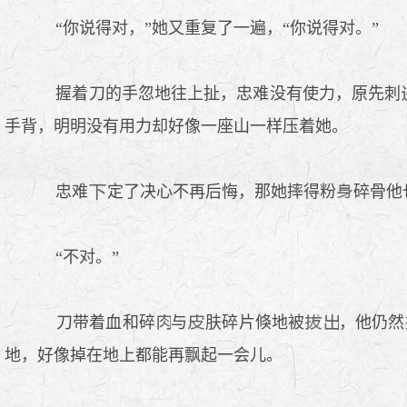
“你说得对，”她又重复了一遍，“你说得对。”
握着刀的手忽地往上扯，忠难没有使力，原先刺
手背，明明没有用力却好像一座山一样压着她。
忠难
定了决心不再后悔，那她摔得粉
碎骨他
“不对。”
刀带着血和碎
与
肤碎片倏地被
，他仍然
地，好像掉在地上都能再飘起一会儿。
.