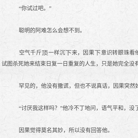
“你试过吧。”
聪明的阿难怎么会想不到。
空气千斤
一样沉
来，因果
意识转
珠看
试图杀死她来结束日复一日重复的人生，只是她完全没
罕见的，他没有撒谎，但也不说真话，因果突然
“讨厌我这样吗？”他冷不丁地问，语气平和，没
因果觉得莫名其妙，所以没有回答他。