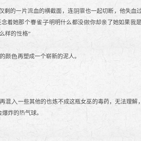
仅剩的一片
血的横截面，连
也一起切断，他失血
还念着她那个
雀
明明什么都没
你却亲了她如果我
么样的
格”
的颜
再塑成一个崭新的泥人。
再混
一些其他的也炼不成这瓶女巫的毒药，无法理解，
会爆炸的
气球。