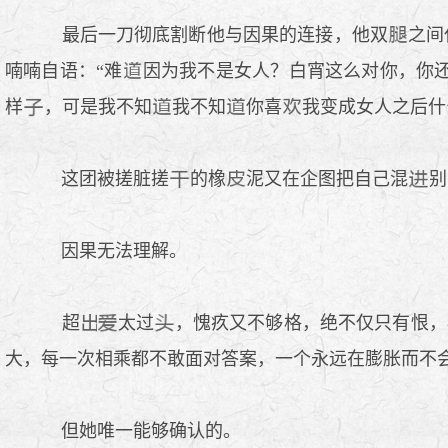
最后一刀彻底割断他与因果的连接，他双
之间
喃喃自语：“难
因为我不是女人？白宵这么对你，你
样
，可是我不知
我不知
你喜
我变成女人之后什
这团被搓脏搓
的橡
泥又在企图把自己混
别
因果无法理解。
超
太过
，愧疚又不够格，绝不仅只有恨，
大，每一次相乘都不敢面对答案，一个永远在膨胀而不
但她唯一能够确认的。