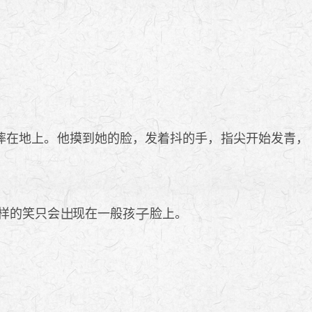
摔在地上。他摸到她的脸，发着抖的手，指尖开始发青，
样的笑只会
现在一般孩
脸上。