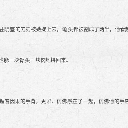
的刀刃被她提上去，
都被割成了两半，他看
也能一块骨
一块
地拼回来。
握着因果的手背，更
、仿佛
在了一起，仿佛他的手