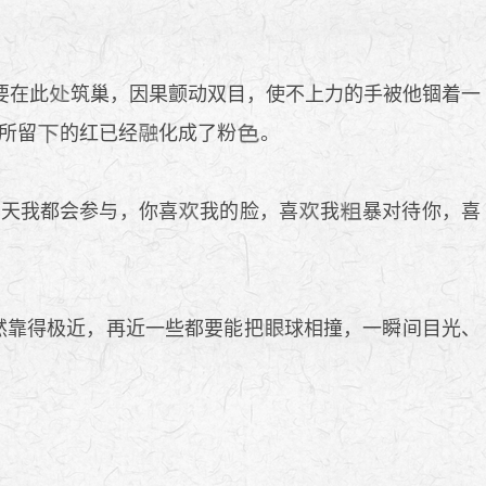
要在此
筑巢，因果颤动双目，使不上力的手被他锢着一
所留
的红已经
化成了粉
。
一天我都会参与，你喜
我的脸，喜
我
暴对待你，喜
然靠得极近，再近一些都要能把
球相撞，一瞬间目光、