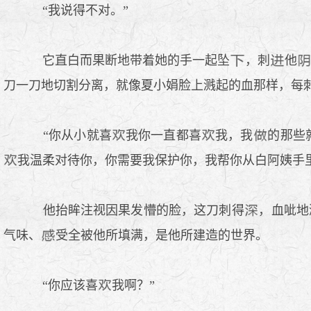
“我说得不对。”
它直白而果断地带着她的手一起坠
，刺
他
刀一刀地切割分离，就像夏小娟脸上溅起的血那样，每
“你从小就喜
我你一直都喜
我，我
的那些
我温柔对待你，你需要我保护你，我帮你从白阿姨手
他抬眸注视因果发懵的脸，这刀刺得
，血呲地
气味、
受全被他所填满，是他所建造的世界。
“你应该喜
我啊？”