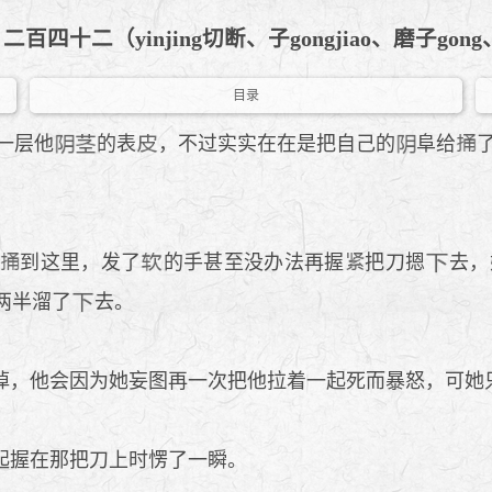
 - 二百四十二（yinjing切断、子gongjiao、磨子g
目录
一层他
的表
，不过实实在在是把自己的
阜给
到这里，发了
的手甚至没办法再握
把刀摁
去，
两半溜了
去。
，他会因为她妄图再一次把他拉着一起死而暴怒，可她
起握在那把刀上时愣了一瞬。