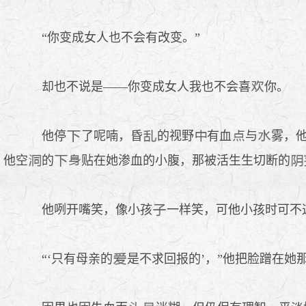
“你变成女人也不会有改变。”
却也不说是——你变成女人我也不会喜
你。
他停
了呢喃，昏
的视野
有血
与
雾，
他空
的
贴在她渗血的小腹，那被活生生切断的
他咧开嘴笑，像小孩
一样笑，可他小孩时可不
“‘只有母亲的
是不求回报的’，”他把脸蹭在她