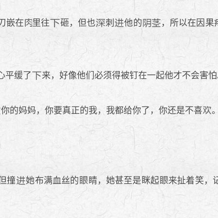
刃嵌在
里往
砸，但也
刺
他的
，所以在因果
心平缓了
来，好像他们必须得被钉在一起他才不会害怕
你的妈妈，你要真正的我，我都给你了，你还是不喜
但撞
她布满血丝的
睛，她甚至是眯起
来扯着笑，