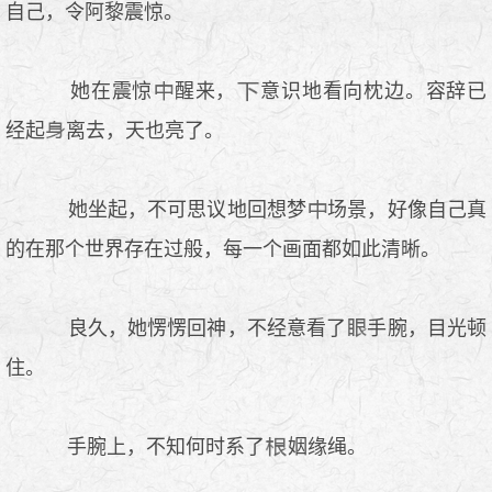
自己，令阿黎震惊。
她在震惊
醒来，
意识地看向枕边。容辞已
经起
离去，天也亮了。
她坐起，不可思议地回想梦
场景，好像自己真
的在那个世界存在过般，每一个画面都如此清晰。
良久，她愣愣回神，不经意看了
手腕，目光顿
住。
手腕上，不知何时系了
姻缘绳。