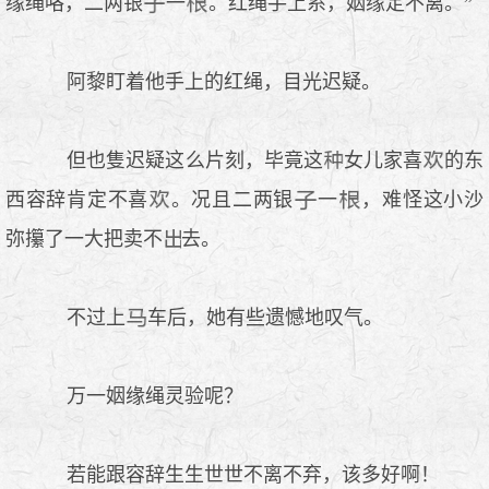
缘绳咯，二两银
一
。红绳手上系，姻缘定不离。”
阿黎盯着他手上的红绳，目光迟疑。
但也隻迟疑这么片刻，毕竟这
女儿家喜
的东
西容辞肯定不喜
。况且二两银
一
，难怪这小沙
弥攥了一大把卖不
去。
不过上
车后，她有些遗憾地叹气。
万一姻缘绳灵验呢？
若能跟容辞生生世世不离不弃，该多好啊！