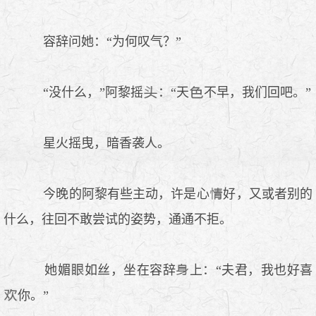
容辞问她：“为何叹气？”
“没什么，”阿黎摇
：“天
不早，我们回吧。”
星火摇曳，暗香袭人。
今晚的阿黎有些主动，许是心
好，又或者别的
什么，往回不敢尝试的姿势，通通不拒。
她媚
如丝，坐在容辞
上：“夫君，我也好喜
你。”