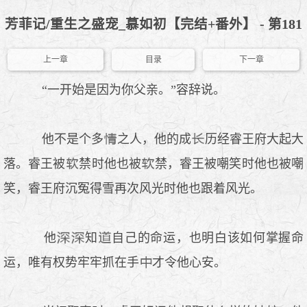
芳菲记/重生之盛宠_慕如初【完结+番外】 - 第181
上一章
目录
下一章
“一开始是因为你父亲。”容辞说。
他不是个多
之人，他的成
历经睿王府大起大
落。睿王被
禁时他也被
禁，睿王被嘲笑时他也被嘲
笑，睿王府沉冤得雪再次风光时他也跟着风光。
他
知
自己的命运，也明白该如何掌握命
运，唯有权势牢牢抓在手
才令他心安。