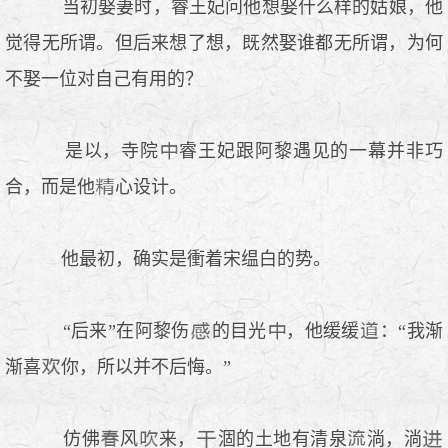
当初娶妻时，睿王妃问他想娶什么样的姑娘，他
觉得无所谓。但后来想了想，既然娶谁都无所谓，为何
不娶一位对自己有用的？
是以，寺院
睿王妃跟阿黎遇见的一幕并非巧
合，而是他
心设计。
他最初，确实是衝着宋缊白的势。
“后来”在阿黎伤
的目光
，他缓缓
：“我渐
渐喜
你，所以并不后悔。”
仿佛
风
来，
涸的土地有清泉
淌，淌