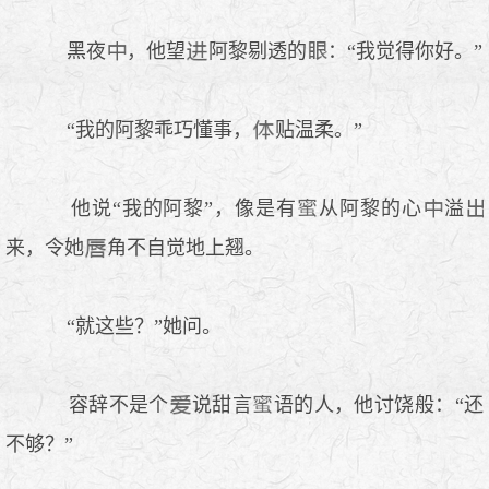
黑夜
，他望
阿黎剔透的
：“我觉得你好。”
“我的阿黎乖巧懂事，
贴温柔。”
他说“我的阿黎”，像是有
从阿黎的心
溢
来，令她
角不自觉地上翘。
“就这些？”她问。
容辞不是个
说甜言
语的人，他讨饶般：“还
不够？”