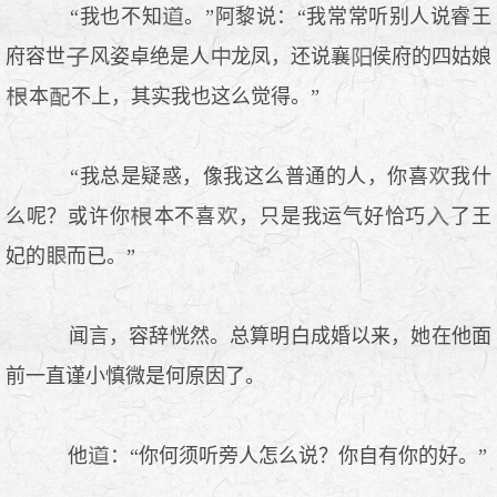
“我也不知
。”阿黎说：“我常常听别人说睿王
府容世
风姿卓绝是人
龙凤，还说襄
侯府的四姑娘
本
不上，其实我也这么觉得。”
“我总是疑惑，像我这么普通的人，你喜
我什
么呢？或许你
本不喜
，只是我运气好恰巧
了王
妃的
而已。”
闻言，容辞恍然。总算明白成婚以来，她在他面
前一直谨小慎微是何原因了。
他
：“你何须听旁人怎么说？你自有你的好。”