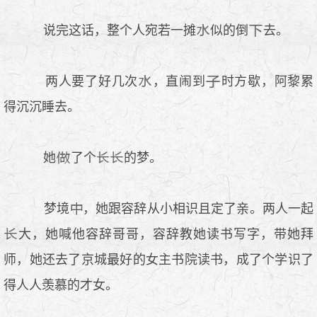
说完这话，整个人宛若一摊
似的倒
去。
两人要了好几次
，直闹到
时方歇，阿黎累
得沉沉睡去。
她
了个
的梦。
梦境
，她跟容辞从小相识且定了亲。两人一起
大，她喊他容辞哥哥，容辞教她读书写字，带她拜
师，她还去了京城最好的女主书院读书，成了个学识了
得人人羡慕的才女。