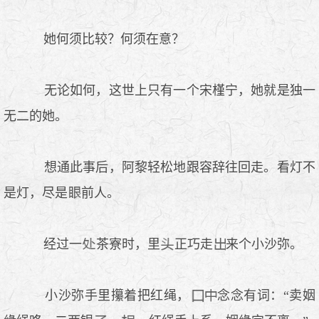
她何须比较？何须在意？
无论如何，这世上只有一个宋槿宁，她就是独一
无二的她。
想通此事后，阿黎轻松地跟容辞往回走。看灯不
是灯，尽是
前人。
经过一
茶寮时，里
正巧走
来个小沙弥。
小沙弥手里攥着把红绳，
念念有词：“卖姻