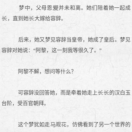
梦
，父母恩
并未和离。她们陪着她一起成
，直到她
大嫁给容辞。
后来，她又梦见容辞当皇帝，她成了皇后。梦见
容辞对她说：“阿黎，这一刻我等很久了。”
阿黎不解，想问等什么？
可容辞没回答她，而是牵着她走上
的汉白玉
台阶，受百官朝拜。
这个梦犹如走
观
，仿佛看到了另一个世界的