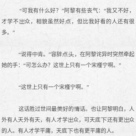
“可我有什么好？”阿黎有些丧气：“我又不好，
才学不
众，相貌虽然好
，但比我好看的人还有很
多。”
“说得
肯。”容辞
，在阿黎诧异时突然牵起
她的手：“可怎么办？这世上只有一个宋槿宁啊。”
“这世上只有一个宋槿宁啊。”
这话胜过世间最
好的
话。也让阿黎明白，人
外有人天外有天，有人才学
众，可天底
还有更
众
的人。有人才学平庸，天底
也有更平庸的人。