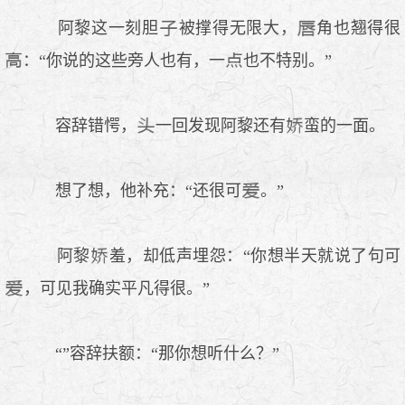
阿黎这一刻胆
被撑得无限大，
角也翘得很
：“你说的这些旁人也有，一
也不特别。”
容辞错愕，
一回发现阿黎还有
蛮的一面。
想了想，他补充：“还很可
。”
阿黎
羞，却低声埋怨：“你想半天就说了句可
，可见我确实平凡得很。”
“”容辞扶额：“那你想听什么？”