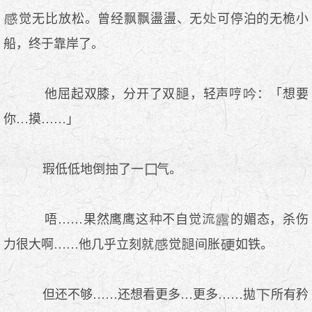
觉无比放松。曾经飘飘盪盪、无
可停泊的无桅小
船，终于靠岸了。
他屈起双膝，分开了双
，轻声哼
：「想要
你…摸……」
瑕低低地倒
了一
气。
唔……果然鹰鹰这
不自觉
的媚态，杀伤
力很大啊……他几乎立刻就
觉
间胀
如铁。
但还不够……还想看更多…更多……拋
所有矜