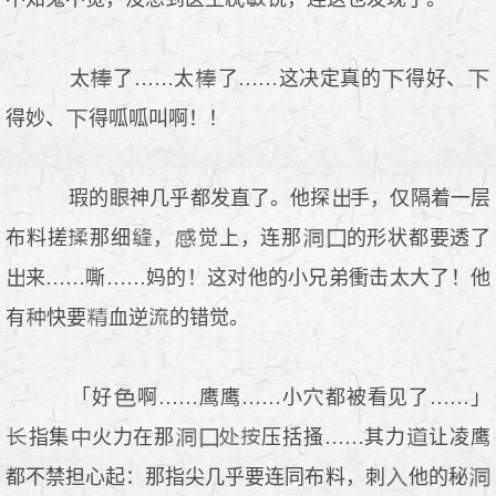
太
了……太
了……这决定真的
得好、
得妙、
得呱呱叫啊！！
瑕的
神几乎都发直了。他探
手，仅隔着一层
布料搓
那细
，
觉上，连那
的形状都要透了
来……嘶……妈的！这对他的小兄弟衝击太大了！他
有
快要
血逆
的错觉。
「好
啊……鹰鹰……小
都被看见了……」
指集
火力在那
压括搔……其力
让凌鹰
都不禁担心起：那指尖几乎要连同布料，刺
他的秘