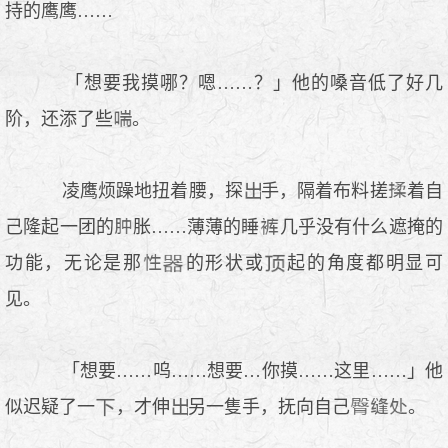
持的鹰鹰……
「想要我摸哪？嗯……？」他的嗓音低了好几
阶，还添了些
。
凌鹰烦躁地扭着腰，探
手，隔着布料搓
着自
己隆起一团的
胀……薄薄的睡
几乎没有什么遮掩的
功能，无论是那
的形状或
起的角度都明显可
见。
「想要……呜……想要…你摸……这里……」他
似迟疑了一
，才伸
另一隻手，抚向自己
。