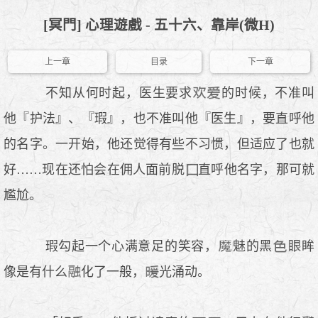
[冥門] 心理遊戲 - 五十六、靠岸(微H)
上一章
目录
下一章
不知从何时起，医生要求
的时候，不准叫
他『护法』、『瑕』，也不准叫他『医生』，要直呼他
的名字。一开始，他还觉得有些不习惯，但适应了也就
好……现在还怕会在佣人面前脱
直呼他名字，那可就
尷尬。
瑕勾起一个心满意足的笑容，
魅的黑
眸
像是有什么
化了一般，
光涌动。