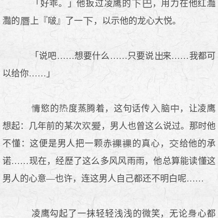
「好乖。」他扳过凌鹰的
，用力在他红灩
灩的
上『啵』了一
，以示他的龙心大悦。
「说吧……想要什么……只要说
来……我都可
以给你……」
慾的
度蒸腾着，这句话传
脑
，让凌鹰
想起：几年前的某次
，男人也曾这么说过。那时他
不懂：这便是男人把一颗赤
的真心，
给他的承
诺……现在，经歷了这么多风风雨雨，他总算能读懂这
男人的心意—也许，连这男人自己都还不明白呢……
凌鹰勾起了一抹轻轻浅浅的微笑，无论
心都