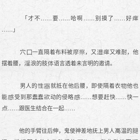
「才不……要……哈啊……别摸了……好
……」
一直隔着布料被
，又
又难耐，他
摆着腰，
浪的肢
语言透着未言明的邀请。
男人的
就抵在他后腰，即使隔着衣
他也
能
受到那蠢蠢
动的侵略
……想要赶快……快一
……跟医生结合在一起……
他的手臂往后伸，鬼使神差地抚上男人
温的