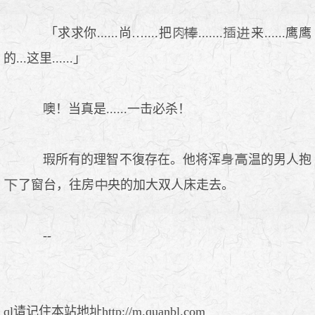
「求求你......尚…....把
.......
来......鹰鹰
的...这里......」
噢！当真是......一击必杀！
瑕所有的理智不復存在。他将浑
温的男人抱
了窗台，往房
央的加大双人床走去。
--
ql请记住本站地址http://m.quanbl.com