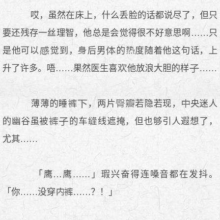
哎，虽然在床上，什么丢脸的话都说尽了，但只
要还残存一丝理智，他总是会觉得很不好意思啊……只
是他可以
觉到，
后男
的
度随着他这句话，上
升了许多。唔……果然医生喜
他放浪大胆的样
……
薄薄的睡
，两片
若隐若现，
央迷人
的幽谷虽被
的车
线遮掩，但也够引人遐想了，
尤其……
「鹰…鹰……」瑕兴奋得连嗓音都在发抖。
「你……没穿
……？！」