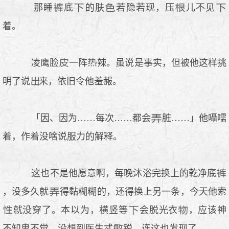
那睡
底
的肤
若隐若现，压
儿不见
着。
凌鹰脸
一阵
辣。虽说是事实，但被他这样挑
明了说
来，依旧令他羞赧。
「因、因为……每次……都会
脏……」他囁嚅
着，作着没啥说服力的解释。
这也不是他愿意啊，每晚沐浴完换上的乾净底
，没多久就
得黏糊糊的，还得换上另一条，今天他索
就没穿了。本以为，横竖等
会脱光衣
，应该神
不知鬼不觉，没想到医生忒
锐，连这也发现了。