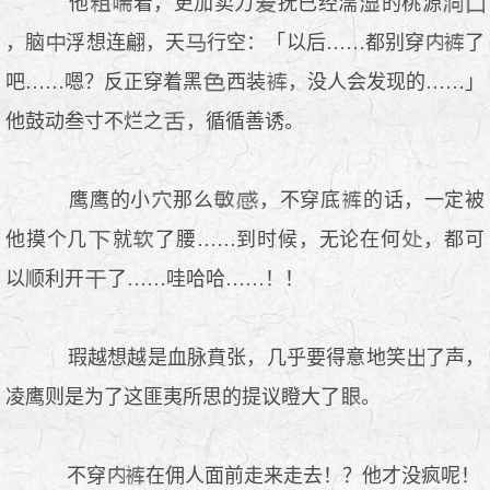
他
着，更加卖力
抚已经濡
的桃源
，脑
浮想连翩，天
行空：「以后……都别穿
了
吧……嗯？反正穿着黑
西装
，没人会发现的……」
他鼓动叁寸不烂之
，循循善诱。
鹰鹰的小
那么
，不穿底
的话，一定被
他摸个几
就
了腰……到时候，无论在何
，都可
以顺利开
了……哇哈哈……！！
瑕越想越是血脉賁张，几乎要得意地笑
了声，
凌鹰则是为了这匪夷所思的提议瞪大了
。
不穿
在佣人面前走来走去！？他才没疯呢！