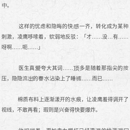
。
这样的忧虑和隐晦的快
一齐，转化成为某
刺激，凌鹰哆嗦着，
弱地反驳：「才……没…有……
呀啊……呃……」
医生真
夸大其词……
多是随着那指尖的
压，隐隐
的
沾染上了睡
……而已……
棉质布料上逐渐漾开的
痕，让凌鹰羞得调开了
视线，不敢再看；瑕则是兴奋得快要爆炸。