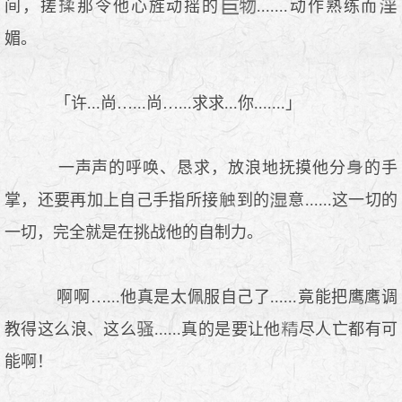
间，搓
那令他心旌动摇的
.......动作熟练而
媚。
「许...尚…...尚…...求求...你.......」
一声声的呼唤、恳求，放浪地抚摸他分
的手
掌，还要再加上自己手指所接
到的
意......这一切的
一切，完全就是在挑战他的自制力。
啊啊…...他真是太佩服自己了......竟能把鹰鹰调
教得这么浪、这么
......真的是要让他
尽人亡都有可
能啊！