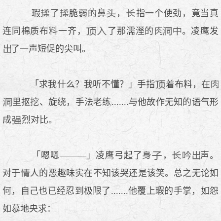
瑕
了
脆弱的鼻
，
指一个使劲，竟当真
连同棉质布料一齐，
了那濡溼的
。凌鹰发
了一声短促的尖叫。
「求我什么？我听不懂？」手指
着布料，在
里抠挖、旋绕，手法老练.......与他故作无知的语气形
成
烈对比。
「嗯嗯———」凌鹰弓起了
，
声。
对于
人的恶趣味实在不知该哭还是该笑。总之无论如
何，自己也已经忍到极限了.......他覆上瑕的手掌，如怨
如慕地央求：