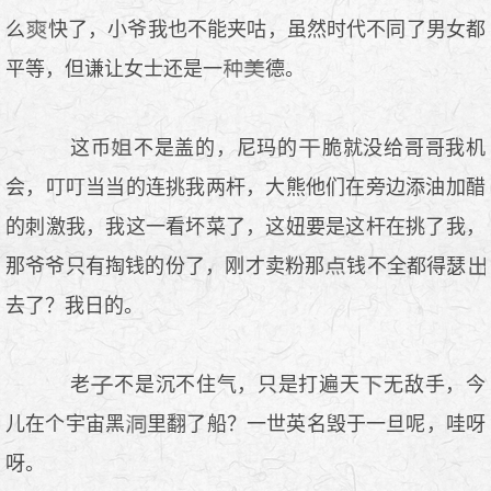
么
快了，小爷我也不能夹咕，虽然时代不同了男女都
平等，但谦让女士还是一
德。
这币
不是盖的，尼玛的
脆就没给哥哥我机
会，叮叮当当的连挑我两杆，大熊他们在旁边添油加醋
的刺激我，我这一看坏菜了，这妞要是这杆在挑了我，
那爷爷只有掏钱的份了，刚才卖粉那
钱不全都得瑟
去了？我日的。
老
不是沉不住气，只是打遍天
无敌手，今
儿在个宇宙黑
里翻了船？一世英名毁于一旦呢，哇呀
呀。