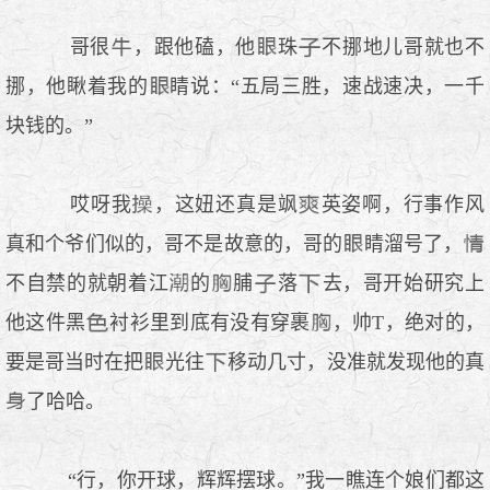
哥很
，跟他磕，他
珠
不挪地儿哥就也不
挪，他瞅着我的
睛说：“五局三胜，速战速决，一千
块钱的。”
哎呀我
，这妞还真是飒
英姿啊，行事作风
真和个爷们似的，哥不是故意的，哥的
睛溜号了，
不自禁的就朝着江
的
脯
落
去，哥开始研究上
他这件黑
衬衫里到底有没有穿裹
，帅T，绝对的，
要是哥当时在把
光往
移动几寸，没准就发现他的真
了哈哈。
“行，你开球，辉辉摆球。”我一瞧连个娘们都这