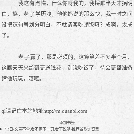
我这有
懵，什么你呀我的，我捋顺半天才搞明
白，
，老
学历浅，他他妈说的那么快，我一时之间
没把逗句号划分明白，不就请客吃顿饭嘛？成啊，太成
了。
老
赢了，那是必须的，这算算差不多半个月，
这厮天天来给哥哥送钱
，别说吃饭了，待会哥哥准备
请他玩玩，嘻嘻。
ql请记住本站地址http://m.quanbl.com
添加书签
7.2日-文章不全,看不见下一页,看下说明-推荐谷歌浏览器