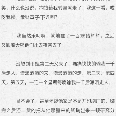
笑，什么也没说，掏钱给我转
就走了，我这一看，哎
呀我
，散财童
凡啊？
我当然乐呵啊，就地
了一百
给辉辉，之后
又跟着大熊他们
去夜宵去了。
没想到币
第二天又来了，痛痛快快的输我一千
后走人，潇潇洒洒的来，潇潇洒洒的走，第三天，第四
天，第五天，一连一个星期每晚输我一千后潇洒走人。
哥不会了，甚至怀疑他家是不是开印刷厂的，嗨
完之后还二货的把从他那赢来的钱掏
来一顿研究分