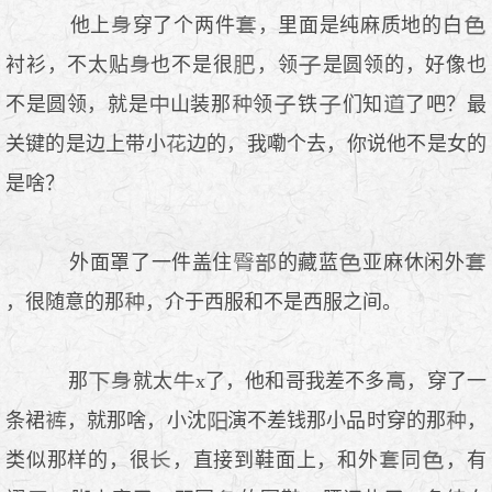
他上
穿了个两件
，里面是纯麻质地的白
衬衫，不太贴
也不是很
，领
是圆领的，好像也
不是圆领，就是
山装那
领
铁
们知
了吧？最
关键的是边上带小
边的，我嘞个去，你说他不是女的
是啥？
外面罩了一件盖住
的藏蓝
亚麻休闲外
，很随意的那
，介于西服和不是西服之间。
那
就太
x了，他和哥我差不多
，穿了一
条裙
，就那啥，小沈
演不差钱那小品时穿的那
，
类似那样的，很
，直接到鞋面上，和外
同
，有