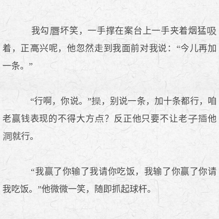
我勾
坏笑，一手撑在案台上一手夹着烟猛
着，正
兴呢，他忽然走到我面前对我说：“今儿再加
一条。”
“行啊，你说。”
，别说一条，加十条都行，咱
老赢钱表现的不得大方
？反正他只要不让老
他
就行。
“我赢了你输了我请你吃饭，我输了你赢了你请
我吃饭。”他微微一笑，随即抓起球杆。