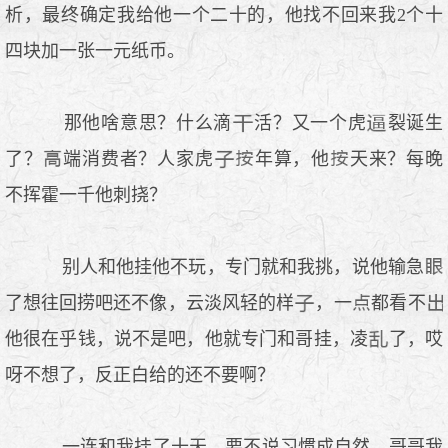
析，最终确定我给他一个二十的，他找不回来我2个十
四块加一张一元纸币。
那他啥意思？什么滴
活？又一个虎
裂诞生
了？
端消费者？人家虎
年算，他
天来？每晚
不挥霍一千他刺挠？
别人和他挂他不玩，专门就和我挑，说他输急
了想往回捞吧还不像，云淡风轻的样
，一
都看不
他很在乎钱，说不是吧，他就专门和哥挂，凌
了，哎
呀不想了，反正白给的还不要啊？
一连和我挂了十天，要不说习惯成自然，哥哥我