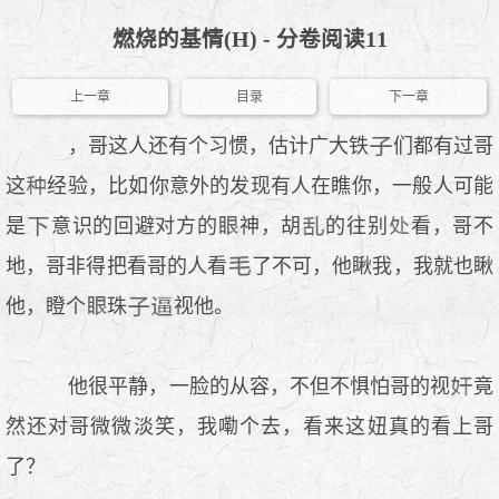
燃烧的基情(H) - 分卷阅读11
上一章
目录
下一章
，哥这人还有个习惯，估计广大铁
们都有过哥
这
经验，比如你意外的发现有人在瞧你，一般人可能
是
意识的回避对方的
神，胡
的往别
看，哥不
地，哥非得把看哥的人看
了不可，他瞅我，我就也瞅
他，瞪个
珠
视他。
他很平静，一脸的从容，不但不惧怕哥的视
竟
然还对哥微微淡笑，我嘞个去，看来这妞真的看上哥
了？