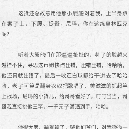
这货还总故意用他那小
对着我，上半
趴
在案
上，
腰、提
，尼玛，你在这练奥林匹克
呢？
听着大熊他们在那
扯扯的，老
的脸越来
越挂不住，寻思这币
快
错，
错
错，哈哈哈，
他还真就
错了，最后一收连白球都给
去了哈哈
哈，老
可算是翻
农
把歌唱了，
滋滋的抓起竿
上战场，尼玛的小货儿，给哥哥看好了，叮叮当当，哥
哥我直接挑他三竿，一千元
潇洒到手，哈哈。
他很大度，输就输了，贼他们爷们，对我微微一