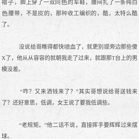
褶
，脚上穿了一双同
的军鞋，腰间扎了一条纯白
腰带，不是
的，那
收工编织的，酷，太特么酷
了。
没说给哥瞧得都快
血了，就更别提旁边那些傻
X了，他从从容容的就朝我走了过来，就跟那T台上的男
模没差。
“咋？又来洒钱来了？”其实哥想说给哥送钱来
了？还好意思，低调，女王说了要我低调些。
“老规矩。”他二话不说，直接挥手要辉辉过来摆
球。