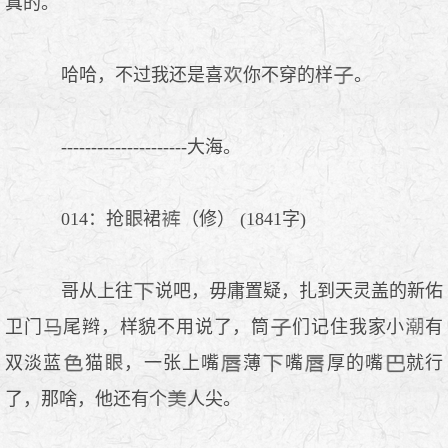
真的。
哈哈，不过我还是喜
你不穿的样
。
---------------------大海。
014：抢
裙
（修） (1841字)
哥从上往
说吧，毋庸置疑，扎到天灵盖的新佑
卫门
尾辫，样貌不用说了，筒
们记住我家小
有
双淡蓝
猫
，一张上嘴
薄
嘴
厚的嘴
就行
了，那啥，他还有个
人尖。