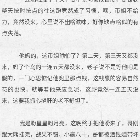
整天
时
的往这跑竟然成了习惯，嘿，币
不给
力，竟然没来，心里说不
啥滋味，好像缺
啥似的有
失落。
他妈的，这币
输怕了？第二天，第三天又都没
来，妈了个鸟的一连五天都没来，老
说不是等他吧是
假的，一门心思惦记他兜里那
钱，这钱赢的容易自然
的也快，就等着他来应急呢，这厮竟然一连五天没
来，这要我抓心挠肝的老不舒坦了。
我是盼星星盼月亮，这晚终于把他盼来了，哥刚
跟大熊挂完，战果不错，小赢八十，哥都被洒钱
带坏