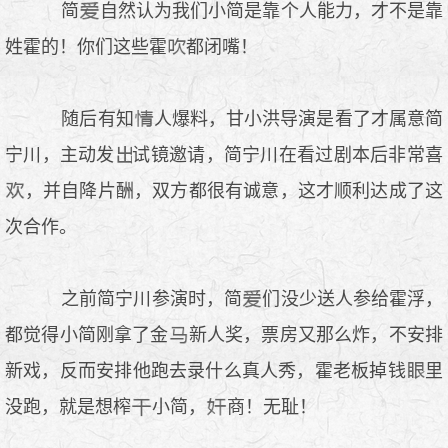
简
自然认为我们小简是靠个人能力，才不是靠
姓霍的！你们这些霍
都闭嘴！
随后有知
人爆料，甘小洪导演是看了才属意简
宁川，主动发
试镜邀请，简宁川在看过剧本后非常喜
，并自降片酬，双方都很有诚意，这才顺利达成了这
次合作。
之前简宁川参演时，简
们没少送人参给霍浮，
都觉得小简刚拿了金
新人奖，票房又那么炸，不安排
新戏，反而安排他跑去录什么真人秀，霍老板掉钱
里
没跑，就是想榨
小简，
商！无耻！