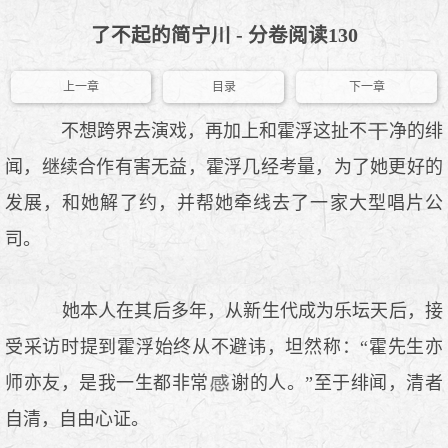
了不起的简宁川 - 分卷阅读130
上一章
目录
下一章
不想跨界去演戏，再加上和霍浮这扯不
净的绯
闻，继续合作有害无益，霍浮几经考量，为了她更好的
发展，和她解了约，并帮她牵线去了一家大型唱片公
司。
她本人在其后多年，从新生代成为乐坛天后，接
受采访时提到霍浮始终从不避讳，坦然称：“霍先生亦
师亦友，是我一生都非常
谢的人。”至于绯闻，清者
自清，自由心证。