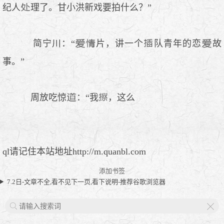
纪人
理了。甘小洪新戏要拍什么？”
简宁川：“
片，讲一个
队青年的恋
故
事。”
周放吃惊
：“我
，这么
ql请记住本站地址http://m.quanbl.com
添加书签
7.2日-文章不全,看不见下一页,看下说明-推荐谷歌浏览器
X