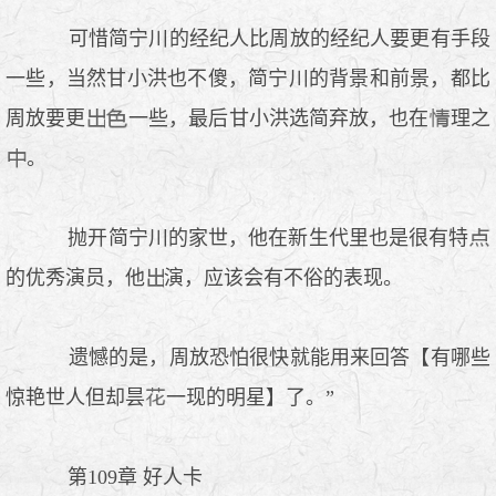
可惜简宁川的经纪人比周放的经纪人要更有手段
一些，当然甘小洪也不傻，简宁川的背景和前景，都比
周放要更
一些，最后甘小洪选简弃放，也在
理之
。
抛开简宁川的家世，他在新生代里也是很有特
的优秀演员，他
演，应该会有不俗的表现。
遗憾的是，周放恐怕很快就能用来回答【有哪些
惊艳世人但却昙
一现的明星】了。”
第109章 好人卡