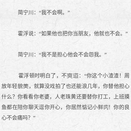
简宁川：“我不会啊。”
霍浮说：“如果他也把你当朋友，他就也不会。”
简宁川：“我不是担心他会不会怨我。”
霍浮顿时明白了，不
：“你这个小渣渣！周
放年轻貌
，就算没戏拍了也还能浪几年，你替他担心
什么？你看看你老婆，人老珠黄还要替你打工，上班摸
鱼都在陪你聊天逗你开心，你居然惦记小鲜
！你的良
心不会痛吗？”