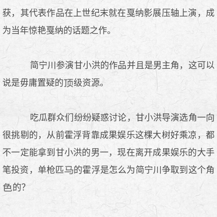
获，其代表作品在上世纪末就在戛纳影展压轴上演，成
为当年惊艳戛纳的话题之作。
简宁川参演甘小洪的作品并且是男主角，这可以
说是毋庸置疑的
级资源。
吃瓜群众们纷纷疑惑讨论，甘小洪导演选角一向
很挑剔的，从前霍浮背靠成果娱乐这棵大树好乘凉，都
不一定能拿到甘小洪的男一，现在离开成果娱乐的大手
笔投资，单枪匹
的霍浮是怎么为简宁川争取到这个角
的？