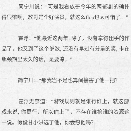
简宁川说：“可是我看放哥今年的两
剧的确扑
得很惨啊，放哥是个好演员，就这么flop也太可惜了。”
霍浮：“他最近这两年, 除了，没有拿得
手的作
品了，他又到了这个岁数, 还没有拿过有分量的奖, 卡在
瓶颈期里太久的话，是要凉。”
简宁川：“那我岂不是也算间接害了他一把？”
霍浮无奈
：“游戏规则就是谁行谁上，就这
戏来说, 你更行，所以你上了，不存在谁抢谁的资源这
一说。假设甘小洪选了他，你会怨他吗？”