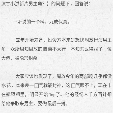
演甘小洪新片男主角？】的问题
，回答说：
“听说的一个料，九成保真。
去年开始筹备，投资方本来是想找周放
演男主
角，众所周知周放的
商不太行，不知怎么得罪了一位
大佬，被隐形封杀。
大家应该也发现了，周放今年的两
剧几乎都没
，本来差一
气就能封神，这
气跟不上，现在卡
在瓶颈期里，明显开始flop了。他的经纪人千方百计想
给他争取来男主，要
最后一搏。