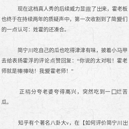
现在这档真人秀的后续威力显
了
来，霍老板
也终于在持续两年的质疑声
，第一次收割到了简
们
的一
认可：姓霍的还凑合。
简宁川吃自己的瓜也吃得津津有味，披着小
甲
去给表扬霍浮的评论
赞回复：“你说的太对啦！霍老
师就是
哒！我
霍老师！”
正
分夸老婆夸得
兴，突然吃到一
烂苦
瓜。
知乎有个著名八卦大v，在【如何评价简宁川