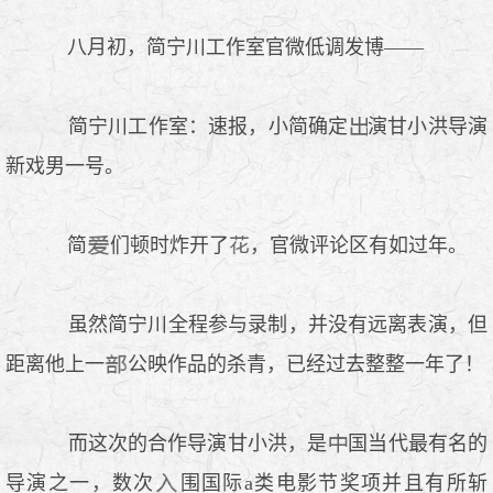
八月初，简宁川工作室官微低调发博——
简宁川工作室：速报，小简确定
演甘小洪导演
新戏男一号。
简
们顿时炸开了
，官微评论区有如过年。
虽然简宁川全程参与录制，并没有远离表演，但
距离他上一
公映作品的杀青，已经过去整整一年了！
而这次的合作导演甘小洪，是
国当代最有名的
导演之一，数次
围国际a类电影节奖项并且有所斩