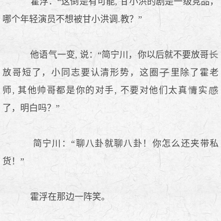
霍浮：“这倒是有可能, 甘小洪的剧是一级竞品，
哪个年轻演员不想被甘小洪调.教？”
他语气一变, 说：“简宁川，你以后就不要放哥
放哥短了，小同志要认清形势，这圈
里除了霍老
师, 其他帅哥都是你的对手, 不要对他们太真
实
了，明白吗？”
简宁川：“聊八卦就聊八卦！你怎么还夹带私
货！”
霍浮在那边一阵笑。