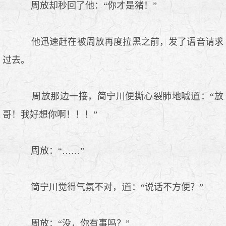
周放却秒回了他：“你才是猪！”
他迅速赶在被周放再度拉黑之前，发了语音请求
过去。
周放那边一接，简宁川便撕心裂肺地喊
：“放
哥！我好想你啊！！！”
周放：“……”
简宁川觉得气氛不对，
：“说话不方便？”
周放：“没，你有事吗？”