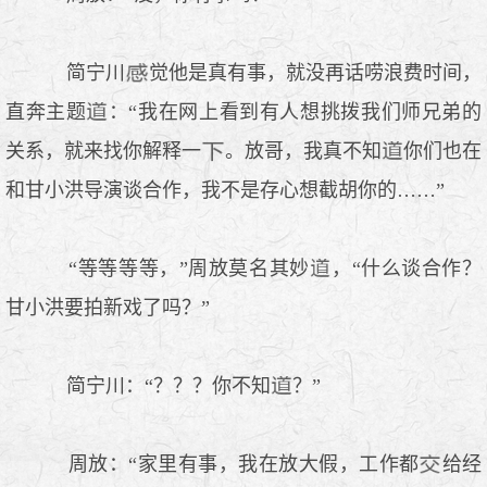
简宁川
觉他是真有事，就没再话唠浪费时间，
直奔主题
：“我在网上看到有人想挑拨我们师兄弟的
关系，就来找你解释一
。放哥，我真不知
你们也在
和甘小洪导演谈合作，我不是存心想截胡你的……”
“等等等等，”周放莫名其妙
，“什么谈合作？
甘小洪要拍新戏了吗？”
简宁川：“？？？你不知
？”
周放：“家里有事，我在放大假，工作都
给经