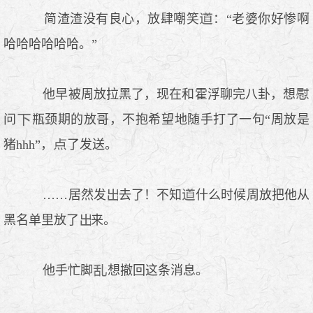
简渣渣没有良心，放肆嘲笑
：“老婆你好惨啊
哈哈哈哈哈哈。”
他早被周放拉黑了，现在和霍浮聊完八卦，想
问
瓶颈期的放哥，不抱希望地随手打了一句“周放是
猪hhh”，
了发送。
……居然发
去了！不知
什么时候周放把他从
黑名单里放了
来。
他手忙脚
想撤回这条消息。