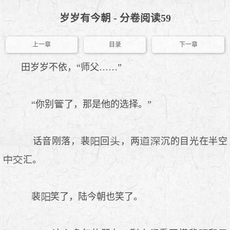
岁岁有今朝 - 分卷阅读59
上一章
目录
下一章
田岁岁不依，“师父……”
“你别
了，那是他的选择。”
话音刚落，裴
回
，两
沉的目光在半空
汇。
裴
笑了，陆今朝也笑了。