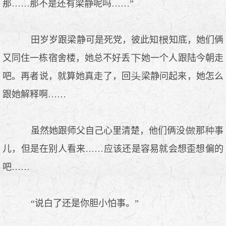
那……那不是还有梁静呢吗……”
田岁岁跟梁静可是死党，彼此知
知底，她们俩
又同住一栋宿舍楼，她总不好丢
她一个人跟陆今朝走
吧。再者说，就算她真走了，回
梁静问起来，她怎么
跟她解释啊……
虽然她跟师父自己心里清楚，他们俩没
那
事
儿，但是在别人看来……应该还是容易就会想歪想偏的
吧……
“说白了还是你胆小怕事。”