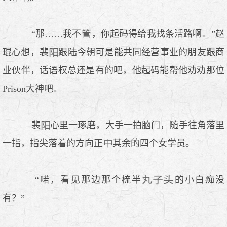
“那……我不
，你起码得给我找条活路啊。”赵
琨心想，裴
跟陆今朝可是能共同经营事业的朋友跟商
业伙伴，话语权总还是有的吧，他起码能帮他劝劝那位
Prison大神吧。
裴
心里一琢磨，大手一拍脑门，随手往角落里
一指，指尖落着的方向正
其余的四个女学员。
“喏，看见那边那个梳半
的小白痴没
有？”