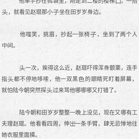
他单手抄在
袋里，刚走到二楼的楼梯
，一抬
，就看见赵琨那小
坐在田岁岁
边。
他嗤笑，挑眉，抄起一张椅
，坐到了两个人
间。
一次，挨得这么近，赵琨吓得浑
颤栗，连手
指
都不停地哆嗦，他一双黑
的
睛死盯着屏幕，
就怕陆今朝突然探
过来骂他哪哪哪又打错了。
陆今朝和田岁岁整整一晚上没见，现在又哪有工
夫理赵琨。他看看四周，伸
一条手臂，肆无忌惮地往
她衣服里面摸。