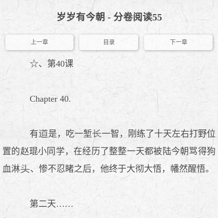
岁岁有今朝 - 分卷阅读55
上一章
目录
下一章
☆、第40课
Chapter 40.
有
是，吃一堑
一智，刚练了十天左右打野位
置的赵琨小同学，在经历了整整一天都被陆今朝骂得狗
血淋
、惨不忍睹之后，他终于大彻大悟，幡然醒悟。
第二天……