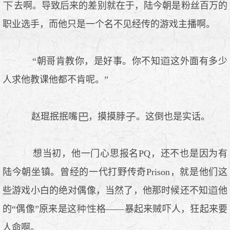
去啊。导致后来的差别就在于，陆今朝是粉丝百万的
职业选手，而他只是一个名不见经传的游戏主播啊。
“朝哥肯教你，是好事。你不知
这外面有多少
人求他教课他都不肯呢。”
赵琨抿抿嘴
，摸摸脖
。这倒也是实话。
想当初，他一门心思报名PQ，还不也是因为有
陆今朝坐镇。曾经的一代打野传奇Prison，就是他们这
些游戏小白的绝对偶像，当然了，他那时候还不知
他
的“偶像”原来是这
格——暴起来贼吓人，狂起来要
人命啊。