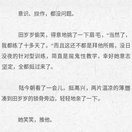
意识、
作，都没问题。
田岁岁偷笑，得意地挑了一
眉
，“当然了，
我都练了十多天了。”而且这还不都是拜他所赐，没日
没夜的针对型训练，简直是
鬼
教学，幸好她意志
定，全都
过来了。
陆今朝看了一会儿，
兴，两片温凉的薄
凑到田岁岁的锁骨旁边，轻轻地亲了一
。
她笑笑，推他。