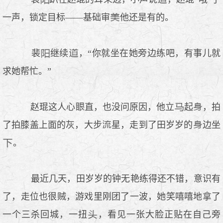
一声，锁定目标——基础审
他还是有的。
裴
继续
，“你就坐在她旁边练吧，有事儿就
求她帮忙。”
赵琨这人心
直，也没问原因，他立
起
，拍
了拍膝盖上面的灰，大步
星，走到了田岁岁的
边坐
。
最近几天，田岁岁的钟无艳练得还不错，意识有
了，走位也很贼，游戏里刚团了一波，她笑嘻嘻地拿了
一个三杀回城，一扭
，看见一张大脸正贴在自己旁