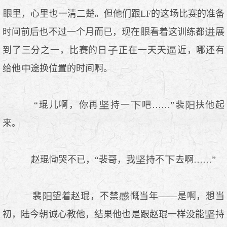
里，心里也一清二楚。但他们跟LF的这场比赛的准备
时间前后也不过一个月而已，现在
看着这训练都
展
到了三分之一，比赛的日
正在一天天
近，哪还有
给他
途换位置的时间啊。
“琨儿啊，你再
持一
吧……”裴
扶他起
来。
赵琨恸哭不已，“裴哥，我
持不
去啊……”
裴
望着赵琨，不禁
慨当年——是啊，想当
初，陆今朝诚心教他，结果他也是跟赵琨一样没能
持