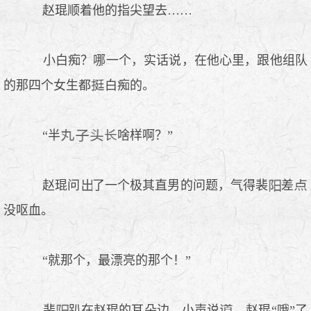
赵琨顺着他的指尖望去……
小白痴？哪一个，实话说，在他心里，跟他组队
的那四个女生都
白痴的。
“半
啥样啊？”
赵琨问
了一个极其直男的问题，气得裴
差
没呕血。
“就那个，最漂亮的那个！”
裴
趴在赵琨的耳朵边，小声说
，赵琨“哦”了