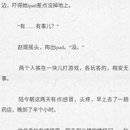
边，吓得她ipad差
没掉地上。
“有……有事儿？”
赵琨摇
，掏
ipad。“没。”
两个人挨在一块儿打游戏，各玩各的，相安无
事。
陆今朝这两天有
冒，
疼，早上去了一趟
药店，晚到了半个小时。