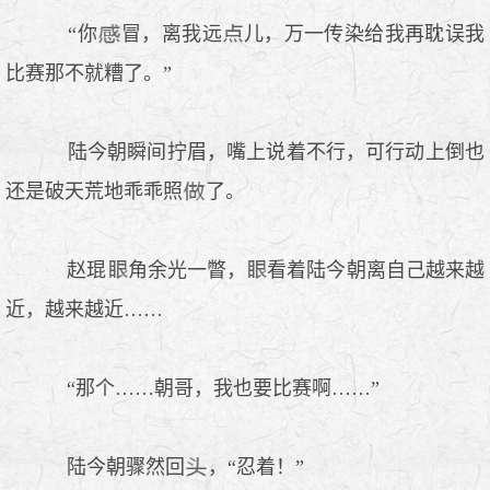
“你
冒，离我远
儿，万一传染给我再耽误我
比赛那不就糟了。”
陆今朝瞬间拧眉，嘴上说着不行，可行动上倒也
还是破天荒地乖乖照
了。
赵琨
角余光一瞥，
看着陆今朝离自己越来越
近，越来越近……
“那个……朝哥，我也要比赛啊……”
陆今朝骤然回
，“忍着！”