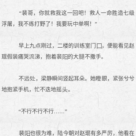
“裴哥，你就救我这一回吧！救人一命胜造七级
浮屠，我不练打野了！我要玩
单啊！”
早上九
刚过，二楼的训练室门
，便能看见赵
琨假装痛哭
涕，抱着裴
的大
不撒手。
不远
，梁静瞬间竖起耳朵。她瞪
，
张兮兮
地抱
手机，忙不迭地摇
。
“不行不行不行……”
裴
也很为难，陆今朝对赵琨有多严厉，他看在