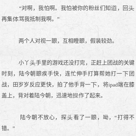
“对啊，我怕啊。我怕被你的粉丝们知
，回
再集
骂我抵制我啊。”
两个人对视一
，互相瞪
，假装较劲。
小丫
手里的游戏还没打完，正赶上团战的关键
时刻，陆今朝
疾手快，连忙伸手打算帮她打一
团
战，田岁岁反应更快，拍了他手背一
，将ipad端在膝
盖上，背对着陆今朝，迅速地
作了起来。
陆今朝不放心，探
看了一
，呦，“打得不
错。”