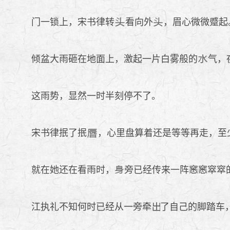
门一锁上，宋书律转
看向外
，眉心微微蹙起
倾盆大雨砸在地面上，激起一片白雾般的
气，
这雨势，显然一时半刻停不了。
宋书律抿了抿
，心里盘算着还是等等再走，至
就在她还在看雨时，
旁已经传来一阵窸窸窣窣
江执礼不知何时已经从一旁牵
了自己的脚踏车