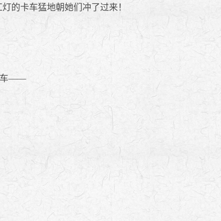
红灯的卡车猛地朝她们冲了过来！
车——