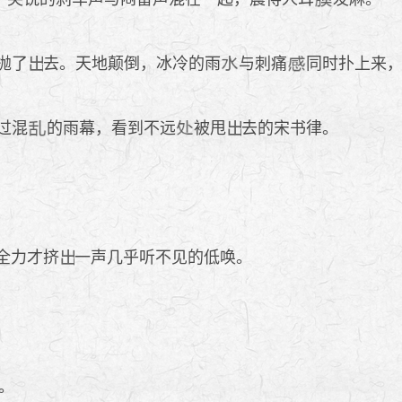
抛了
去。天地颠倒，冰冷的雨
与刺痛
同时扑上来
过混
的雨幕，看到不远
被甩
去的宋书律。
全力才挤
一声几乎听不见的低唤。
。