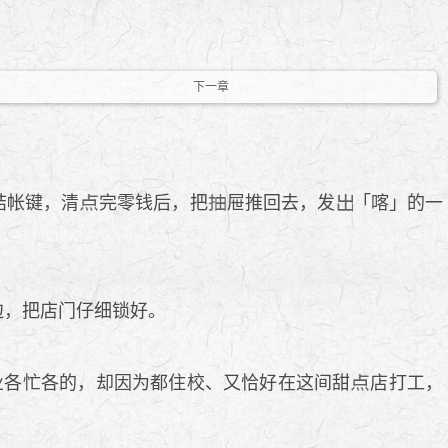
下一章
结帐键，清
完零钱后，把
屉推回去，发
「喀」的一
边，把店门仔细锁好。
业各忙各的，却因为都住校、又恰好在这间甜
店打工，