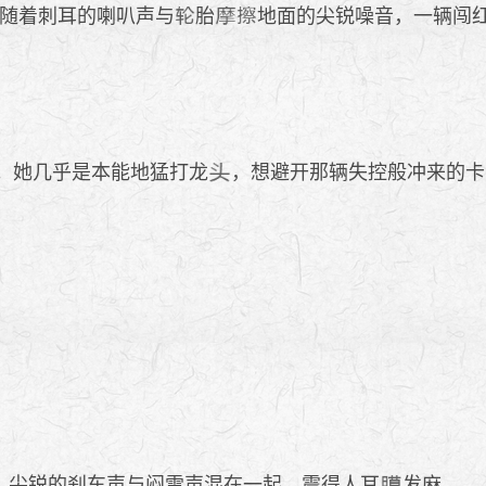
随着刺耳的喇叭声与
胎
地面的尖锐噪音，一辆闯
。她几乎是本能地猛打龙
，想避开那辆失控般冲来的卡
、尖锐的刹车声与闷雷声混在一起，震得人耳
发麻。