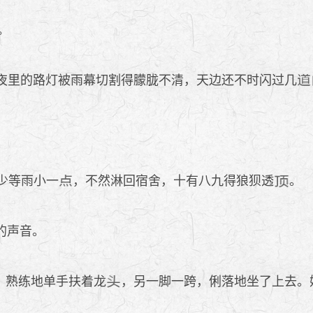
。
夜里的路灯被雨幕切割得朦胧不清，天边还不时闪过几
少等雨小一
，不然淋回宿舍，十有八九得狼狈透
。
的声音。
，熟练地单手扶着龙
，另一脚一跨，俐落地坐了上去。