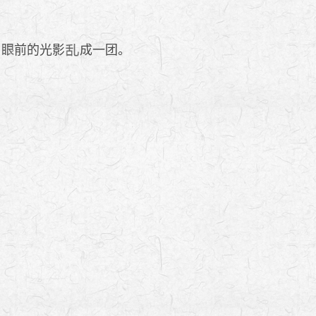
，
前的光影
成一团。