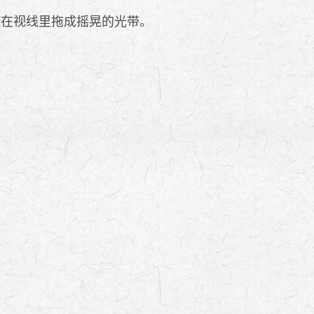
灯在视线里拖成摇晃的光带。