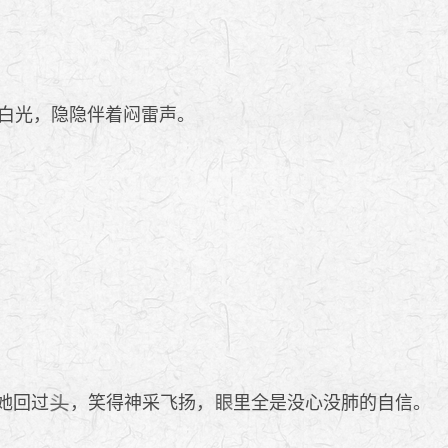
白光，隐隐伴着闷雷声。
她回过
，笑得神采飞扬，
里全是没心没肺的自信。