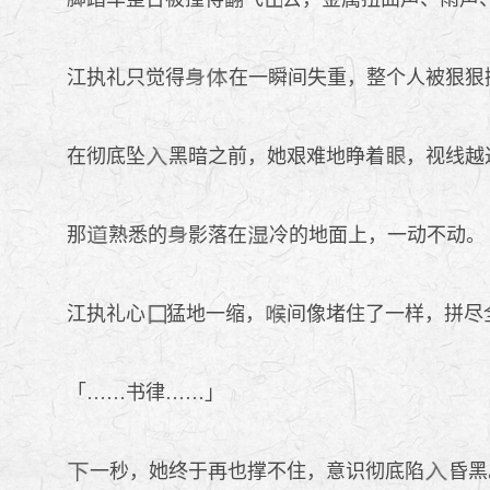
江执礼只觉得
在一瞬间失重，整个人被狠狠
在彻底坠
黑暗之前，她艰难地睁着
，视线越
那
熟悉的
影落在
冷的地面上，一动不动。
江执礼心
猛地一缩，
间像堵住了一样，拼尽
「……书律……」
一秒，她终于再也撑不住，意识彻底陷
昏黑