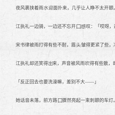
夜风裹挟着雨
迎面扑来，几乎让人睁不太开
江执礼一边骑，一边还不忘开
叹：「哎呀，
宋书律被雨打得有些不耐，眉
皱得更
了些，
江执礼却还笑得
来，声音被风雨
得有些散，
「反正回去也要洗澡嘛，差别不大——」
她话音未落，前方路
骤然亮起一束刺
的车灯