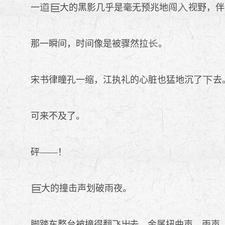
一
大的黑影几乎是毫无预兆地闯
视野，伴
那一瞬间，时间像是被骤然拉
。
宋书律瞳孔一缩，江执礼的心脏也猛地沉了
去
可来不及了。
砰——！
大的撞击声划破雨夜。
脚踏车整台被撞得翻飞
去，金属扭曲声、雨声