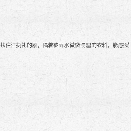
轻扶住江执礼的腰，隔着被雨
微微浸
的衣料，能
受