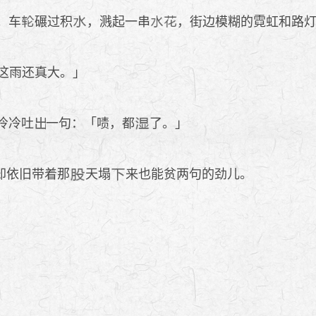
。车
碾过积
，溅起一串
，街边模糊的霓虹和路
这雨还真大。」
冷冷吐
一句：「啧，都
了。」
却依旧带着那
天塌
来也能贫两句的劲儿。
。