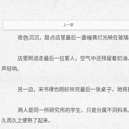
上一章
夜
沉沉，甜
店里最后一盏
黄灯光映在玻璃
店里刚送走最后一位客人，空气
还残留着
油
声轻响。
另一边，宋书律也刚好
完最后一张桌
。她将
两人是同一所研究所的学生，只是分属不同科系
久而久之便熟了起来。