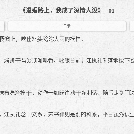
《退婚路上，我成了深情人设》 - 01
目录
橱窗上，映
外
滂沱大雨的模样。
、烤饼
与淡淡咖啡香。收银台前，江执礼俐落地
抹布洗净拧
，动作一如既往地
净利落，随后走到门
。江执礼念
文系，宋书律则是别的科系，平日虽然课