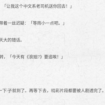
，「让我这个
文系老司机送你回去！」
带着一丝迟疑：「等雨小一
吧。」
天大的错话。
转，「今天有《浪
7》要追唉！」
一
就到了。再等
去，
彩片段都要被人剧透完了