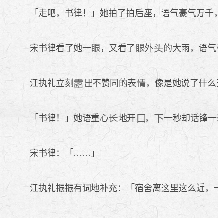
「走吧，书律！」她拍了拍后座，语气豪气万千
宋书律看了她一
，又看了
外
的大雨，语气
江执礼立刻
不赞同的表
，像是她说了什么
「书律！」她语重心
地开
，
一秒却话锋一
宋书律：「……」
江执礼振振有词地补充：「宿舍离这里这么近，