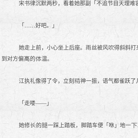
宋书律沉默两秒，看着她那副「不追节目天理难
「……好吧。」
她走上前，小心坐上后座。雨丝被风
得斜斜打
到对方偏
的
温。
江执礼像得了令，立刻
神一振，语气都雀跃了
「走喽——」
她修
的
一踩上踏板，脚踏车便「咻」地一