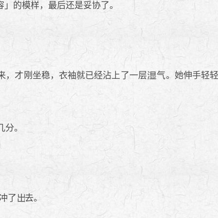
容」的模样，最后还是妥协了。
来，才刚坐稳，衣袖就已经沾上了一层
气。她伸手轻
几分。
冲了
去。