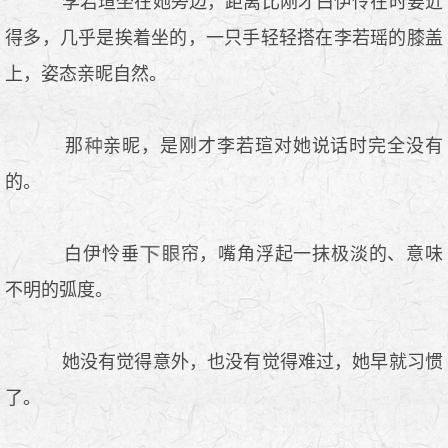
李若瑄坐在她旁边，距离比刚才白伊怜在时要近
得多，几乎是挨着坐的，一只手轻轻搭在李若瑶的膝盖
上，姿态亲昵自然。
那
亲昵，是刚才李若瑄对她说话时完全没有
的。
白伊怜垂
帘，嘴角浮起一抹极淡的、意味
不明的弧度。
她没有觉得意外，也没有觉得难过，她早就习惯
了。