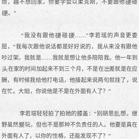
烦，越不想回家。你要学会以柔克刚，不要跟他
碰
。”
“我没有跟他
碰
……”李若瑶的声音更委
屈，“我每次跟他说话都是好好说的，我从来没有跟他
吵过架。我就是……我就是想让他多陪陪我。他一年到
在家的时间加起来不到三个月，不是在
差就是在应
酬，有时候我给他打电话，他接起来说两句就挂了，说
在忙。大
，你说他是不是在外面有人了？”
李若瑄轻轻拍了拍她的膝盖：“别胡思
想。继
野虽然
玩，但也不是那
不负责任的人。他要是真在
外面有人了，以你的
格，还能发现不了？”