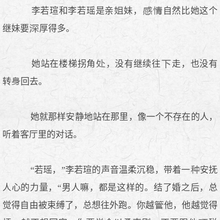
李若瑄和李若瑶是亲
妹，
自然比她这个
继妹要
厚得多。
她站在楼梯拐角
，没有继续往
走，也没有
转
回去。
她就那样安静地站在那里，像一个不存在的人，
听着客厅里的对话。
“若瑶，”李若瑄的声音温柔沉稳，带着一
安抚
人心的力量，“男人嘛，都是这样的。结了婚之后，总
觉得自由被束缚了，总想往外跑。你越
他，他越觉得