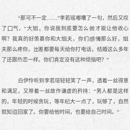
“那可不一定……”李若瑶嘟囔了一句，然后又叹
了
气，“大
，你说我到底要怎么
才能让他收心
啊？我真的好羡慕你和大
夫，你们
那么好，
夫那么疼你，
差都要每天给你打电话，结婚这么多年
了还跟
恋一样。你们肯定没有这
烦恼吧？”
白伊怜听到李若瑄轻轻笑了一声，透着一丝得意
和满足，又带着一丝故作谦虚的矜持：“男人都是这样
的，年轻的时候贪玩，等年纪大一
了，玩够了，自然
就知
回家了。你要给他时间，也要给自己时间。”