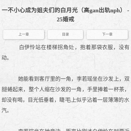
一不小心成为姐夫们的白月光（高gan出轨nph） -
25婚戒
上一章
目录
下一章
白伊怜站在楼梯拐角
，抱着那袋衣服，没有
动。
她能看到客厅里的一角，李若瑶坐在沙发上，双
蜷起来，整个人缩在沙发的一角，手里捧着一杯茶，
却没有喝，目光低垂着，睫
上似乎沾着一层薄薄的
汽。