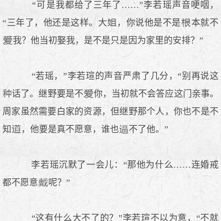
“可是我都给了三年了……”李若瑶声音哽咽，
“三年了，他还是这样。大
，你说他是不是
本就不
我？他当初娶我，是不是只是因为家里的安排？”
“若瑶，”李若瑄的声音严肃了几分，“别再说这
话了。继野要是不
你，当初就不会答应这门亲事。
周家虽然需要白家的资源，但继野那个人，你也不是不
知
，他要是真不愿意，谁也
不了他。”
李若瑶沉默了一会儿：“那他为什么……连婚戒
都不愿意
呢？”
“这有什么大不了的？”李若瑄不以为意，“不就