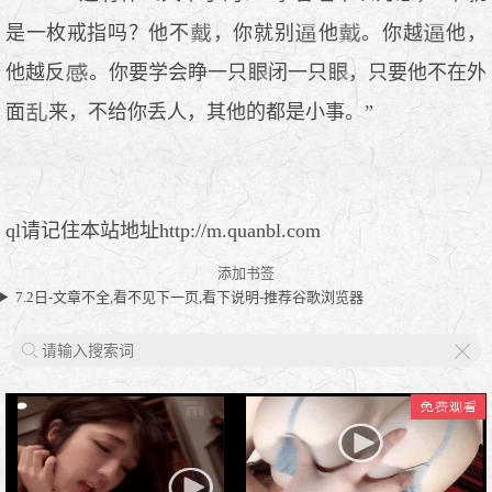
是一枚戒指吗？他不
，你就别
他
。你越
他，
他越反
。你要学会睁一只
闭一只
，只要他不在外
面
来，不给你丢人，其他的都是小事。”
ql请记住本站地址http://m.quanbl.com
添加书签
7.2日-文章不全,看不见下一页,看下说明-推荐谷歌浏览器
X