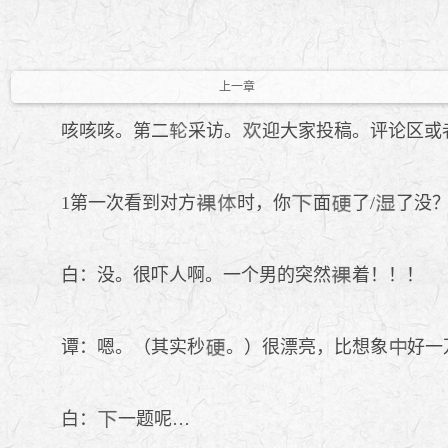
上一章
咳咳咳。第二
采访。
迎大家投稿。评论区或
1第一次看到对方
时，你
面
了/
了没
白：没。很吓人啊。一个男的突然
着！！！
谭：嗯。（其实秒
。）很漂亮，比想象
好一
白：
一题呢…