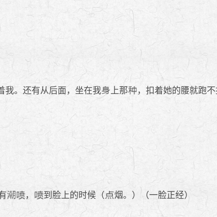
着我。还有从后面，坐在我
上那
，扣着她的腰就跑不
有
，
到脸上的时候（
烟。）（一脸正经）