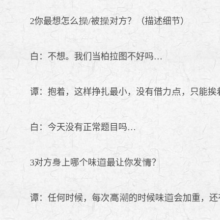
2你最想怎么
/被
对方？（描述细节）
白：不想。我们当柏拉图不好吗…
谭：抱着，这样挣扎最小，没有借力
，只能挨
白：今天没有正常题目吗…
3对方
上哪个味
最让你发
？
谭：任何时候，每次
的时候味
会加重，还