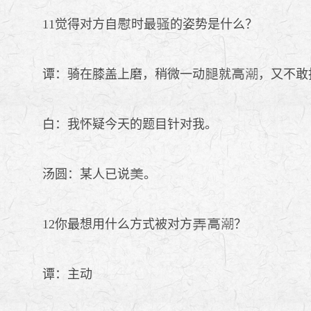
11觉得对方自
时最
的姿势是什么？
谭：骑在膝盖上磨，稍微一动
就
，又不敢
白：我怀疑今天的题目针对我。
汤圆：某人已说
。
12你最想用什么方式被对方
？
谭：主动