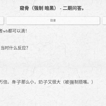
窥骨（强制 暗黑） - 二期问答。
目录
者wb都可以滴！
？当时什么反应？
万倍。
那么小，
又很大（被
制捂嘴。）