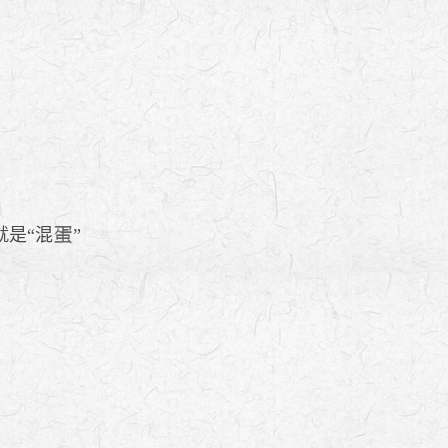
是“混
”