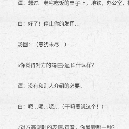
谭：想过。老宅吃饭的桌
上，地铁，办公室，
白：好了！停止你的发挥…
汤圆：（意犹未尽…）
6你觉得对方的
/
什么样？
谭：没有和别人介绍的必要。
白：呃…呃…呃…（
嘛要说这个！）
7对方
时的表
/声音，你最
哪一
？