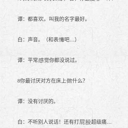
谭：都喜
。叫我的名字最好。
白：声音。（和表
吧…）
谭：平常
觉你都没说过。
8你最讨厌对方在床上
什么？
谭：没有讨厌的。
白：不听别人说话！还有打
超级痛…