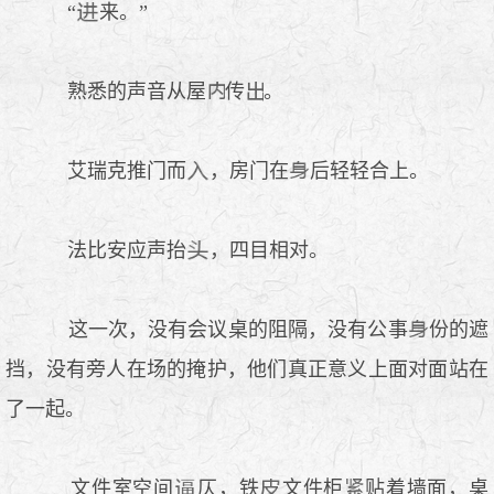
“
来。”
熟悉的声音从屋
传
。
艾瑞克推门而
，房门在
后轻轻合上。
法比安应声抬
，四目相对。
这一次，没有会议桌的阻隔，没有公事
份的遮
挡，没有旁人在场的掩护，他们真正意义上面对面站在
了一起。
文件室空间
仄，铁
文件柜
贴着墙面，桌