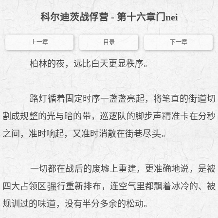
科尔迪茨战俘营 - 第十六章门nei
上一章
目录
下一章
柏林的夜，远比白天更显秩序。
路灯循着固定时序一盏盏亮起，将笔直的街
切
割成规整的光与暗的带，巡逻队的脚步声
准卡在分秒
之间，准时响起，又准时消散在街巷尽
。
一切都在战后的废墟上重建，更准确地说，是被
四大占领区
行重新排布，连空气里都飘着冰冷的、被
规训过的味
，没有半分多余的松动。