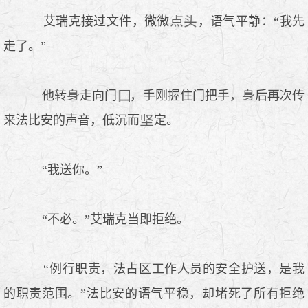
艾瑞克接过文件，微微
，语气平静：“我先
走了。”
他转
走向门
，手刚握住门把手，
后再次传
来法比安的声音，低沉而
定。
“我送你。”
“不必。”艾瑞克当即拒绝。
“例行职责，法占区工作人员的安全护送，是我
的职责范围。”法比安的语气平稳，却堵死了所有拒绝