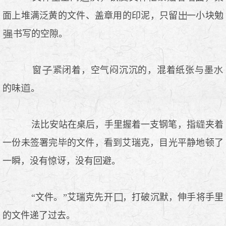
面上堆满泛黄的文件、盖章用的印泥，只留
一小块勉
书写的空隙。
窗
闭着，空气闷沉沉的，混着纸张与墨
的味
。
法比安站在桌后，手里握着一支钢笔，指
夹着
一份未签署完毕的文件，看到艾瑞克，目光平静地顿了
一瞬，没有惊讶，没有回避。
“文件。”艾瑞克先开
，打破沉默，伸手将手里
的文件递了过去。