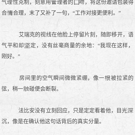
气理
克制，刻意用
理者的
吻，将这份邀请包装得
合
合理，末了又补了一句，“工作对接更便利。”
艾瑞克的视线在他脸上停留片刻，随即移开，语
气平和却
定，没有丝毫商量的余地：“我现在这样，
刚好。”
房间里的空气瞬间微微
绷，像一
被拉
的
弦，稍一
碰便会断裂。
法比安没有立刻回应，只是定定看着他，目光
沉，像是在确认他这句话背后的真实分量。