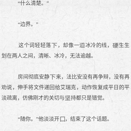
“什么清楚。”
“边界。”
这个词轻轻落
，却像一
冰冷的线，
生生
划在两人之间，清晰、冰冷，无法逾越。
房间彻底安静
来，法比安没有再争辩，没有再
劝说，伸手将文件递回给艾瑞克，动作恢复成平日的平
淡疏离，仿佛刚才的关切与
持都只是错觉。
“随你。”他淡淡开
，结束了这个话题。