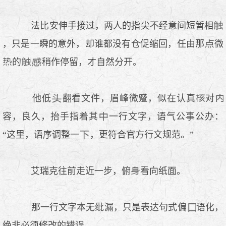
法比安伸手接过，两人的指尖不经意间短暂相
，只是一瞬的意外，却谁都没有仓促缩回，任由那
微
的
稍作停留，才自然分开。
他低
翻看文件，眉峰微蹙，似在认真
对
容，良久，抬手指着其
一行文字，语气公事公办：
“这里，语序调整一
，更符合官方行文规范。”
艾瑞克往前走近一步，俯
看向纸面。
那一行文字本无纰漏，只是表达句式偏
语化，
绝非必须修改的错误。