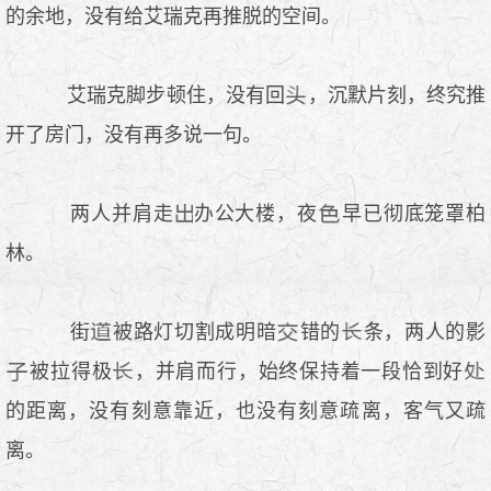
的余地，没有给艾瑞克再推脱的空间。
艾瑞克脚步顿住，没有回
，沉默片刻，终究推
开了房门，没有再多说一句。
两人并肩走
办公大楼，夜
早已彻底笼罩柏
林。
街
被路灯切割成明暗
错的
条，两人的影
被拉得极
，并肩而行，始终保持着一段恰到好
的距离，没有刻意靠近，也没有刻意疏离，客气又疏
离。