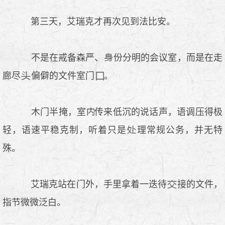
第三天，艾瑞克才再次见到法比安。
不是在戒备森严、
份分明的会议室，而是在走
廊尽
偏僻的文件室门
。
木门半掩，室
传来低沉的说话声，语调压得极
轻，语速平稳克制，听着只是
理常规公务，并无特
殊。
艾瑞克站在门外，手里拿着一迭待
接的文件，
指节微微泛白。