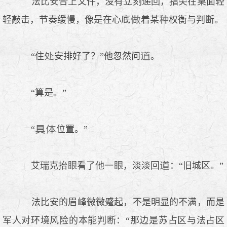
法比安合上文件，没有立刻递回，指尖在桌面轻
轻敲击，节奏缓慢，像是在心底
着某
权衡与判断。
“住
安排好了？”他忽然问
。
“算是。”
“
位置。”
艾瑞克抬
看了他一
，淡淡回
：“旧城区。”
法比安的眉峰微微蹙起，不是明显的不满，而是
军人对环境风险的本能判断：“那边是苏占区与法占区