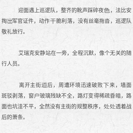
迎面遇上巡逻队，整齐的靴声踩碎夜
，法比安
掏
军官证件，动作
脆利落，没有丝毫拖沓，巡逻队
敬礼放行。
艾瑞克安静站在一旁，全程沉默，像个无关的随
行人员。
离开主街
后，周遭环境迅速破败
来，墙面
斑驳剥落，窗
玻璃残缺不全，路灯变得稀疏昏暗，路
面也坑洼不平，全然没有主街的规整秩序，
透着战
后的萧条。