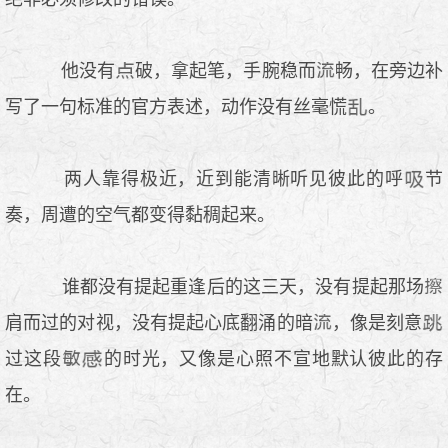
他没有
破，拿起笔，手腕稳而
畅，在旁边补
写了一句标准的官方表述，动作没有丝毫慌
。
两人靠得极近，近到能清晰听见彼此的呼
节
奏，周遭的空气都变得黏稠起来。
谁都没有提起重逢后的这三天，没有提起那场
肩而过的对视，没有提起心底翻涌的暗
，像是刻意
过这段
的时光，又像是心照不宣地默认彼此的存
在。