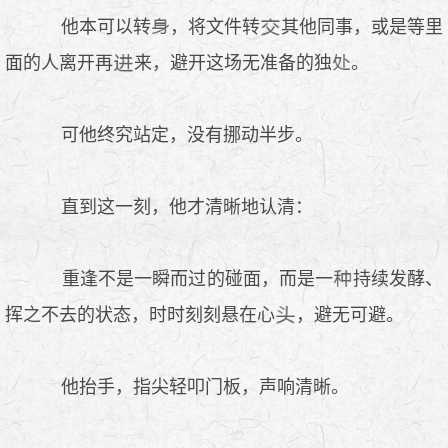
他本可以转
，将文件转
其他同事，或是等里
面的人离开再
来，避开这场无准备的独
。
可他终究站定，没有挪动半步。
直到这一刻，他才清晰地认清：
重逢不是一瞬而过的碰面，而是一
持续发酵、
挥之不去的状态，时时刻刻悬在心
，避无可避。
他抬手，指尖轻叩门板，声响清晰。