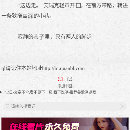
“这边走。”艾瑞克轻声开
，在前方带路，转
一条狭窄幽
的小巷。
寂静的巷
里，只有两人的脚步
ql请记住本站地址http://m.quanbl.com
【1】
【2】
添加书签
7.2日-文章不全,看不见下一页,看下说明-推荐谷歌浏览器
X