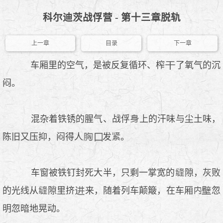
科尔迪茨战俘营 - 第十三章脱轨
上一章
目录
下一章
车厢里的空气，是被反复循环、榨
了氧气的沉
闷。
混杂着铁锈的腥气、战俘
上的汗味与尘土味，
陈旧又压抑，闷得人
发
。
车窗被铁钉封死大半，只剩一掌宽的
隙，灰败
的光线从
隙里挤
来，随着列车颠簸，在车厢
忽
明忽暗地晃动。