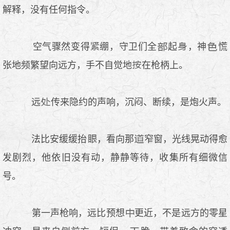
解释，没有任何指令。
空气骤然变得
绷，守卫们全
起
，神
慌
张地频繁望向远方，手不自觉地
在枪柄上。
远
传来隐约的声响，沉闷、断续，是炮火声。
法比安缓缓抬
，看向那
窄窗，光线晃动得愈
发剧烈，他依旧没有动，静静等待，收集所有细微信
号。
第一声枪响，远比预想
更近，不是远方的零星