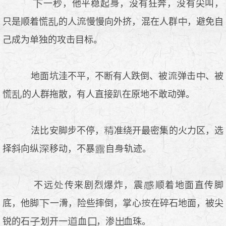
一秒，他平稳起
，没有狂奔，没有尖叫，
只是顺着慌
的人
慢慢向外挤，混在人群
，避免自
己成为单独的攻击目标。
地面坑洼不平，不断有人跌倒、被
弹击
、被
慌
的人群拖散，有人直接趴在原地不敢动弹。
法比安脚步不停，
准绕开最密集的火力区，选
择斜向纵
移动，不暴
自
轨迹。
不远
传来剧烈爆炸，震
顺着地面直传脚
底，他脚
一
，险些摔倒，掌心
在碎石地面，被尖
锐的石
划开一
血
，渗
血珠。