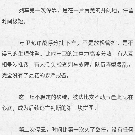
列车第一次停靠，是在一片荒芜的开阔地，停留
时间极短。
守卫允许战俘分批
车，不是放松
控，是不
得已的生理休整。此时守卫的注意力
度分散，有人互
相争吵推诿，有人低
检查列车故障，队伍阵型凌
，
完全没有了最初的森严戒备。
这一丝不稳定的破绽，被法比安不动声
地记在
心底，成为后续逃亡判断的第一块拼图。
第二次停靠，时间比第一次久了数倍，没有任何