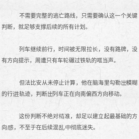
不需要完整的逃亡路线，只需要确认这一个关键
判断，就足够支撑后续的所有计划。
列车继续前行，时间被无限拉
，没有路牌，没
有方向提示，周遭只有车
碾过铁轨的哐当声。
但法比安从未停止计算，他在脑海里勾勒
模糊
的行
轨迹，判断
列车正在向南偏西方向移动。
这份判断不绝对
准，却足以建立起最基础的方
向
，不至于在后续混
彻底迷失。