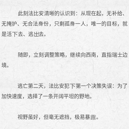
此刻法比安清晰的认识到：从现在起，无补给、
无掩护、无合法
份，只剩孤
一人，唯一的目标，就
是活
去、逃
去。
随即，立刻调整策略，继续向西南，直指瑞士边
境。
逃亡第二天，法比安犯
第一个决策失误：为了
加快速度，选择了一条开阔平坦的野地。
视野虽好，但毫无遮挡，极易暴
。