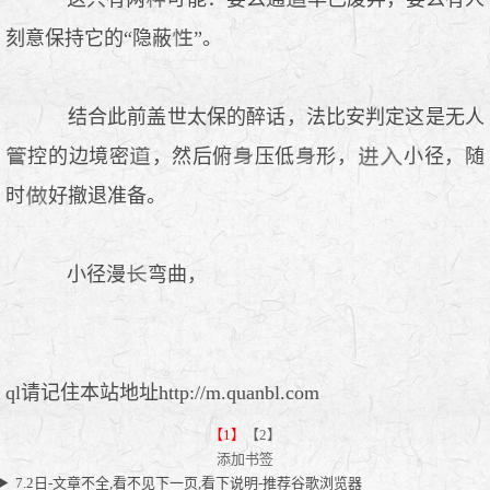
刻意保持它的“隐蔽
”。
结合此前盖世太保的醉话，法比安判定这是无人
控的边境密
，然后俯
压低
形，
小径，随
时
好撤退准备。
小径漫
弯曲，
ql请记住本站地址http://m.quanbl.com
【1】
【2】
添加书签
7.2日-文章不全,看不见下一页,看下说明-推荐谷歌浏览器