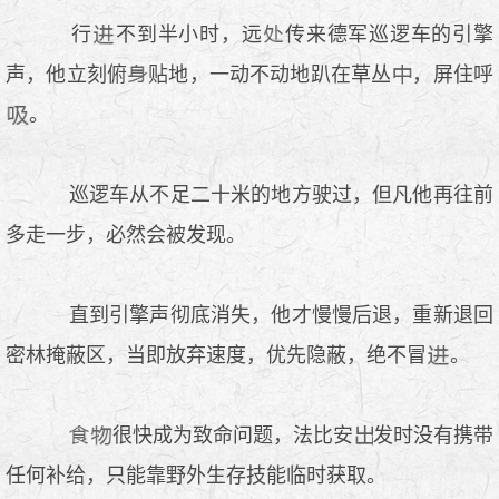
行
不到半小时，远
传来德军巡逻车的引擎
声，他立刻俯
贴地，一动不动地趴在草丛
，屏住呼
。
巡逻车从不足二十米的地方驶过，但凡他再往前
多走一步，必然会被发现。
直到引擎声彻底消失，他才慢慢后退，重新退回
密林掩蔽区，当即放弃速度，优先隐蔽，绝不冒
。
很快成为致命问题，法比安
发时没有携带
任何补给，只能靠野外生存技能临时获取。