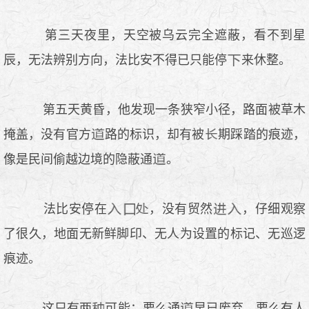
第三天夜里，天空被乌云完全遮蔽，看不到星
辰，无法辨别方向，法比安不得已只能停
来休整。
第五天黄昏，他发现一条狭窄小径，路面被草木
掩盖，没有官方
路的标识，却有被
期踩踏的痕迹，
像是民间偷越边境的隐蔽通
。
法比安停在
，没有贸然
，仔细观察
了很久，地面无新鲜脚印、无人为设置的标记、无巡逻
痕迹。
这只有两
可能：要么通
早已废弃，要么有人