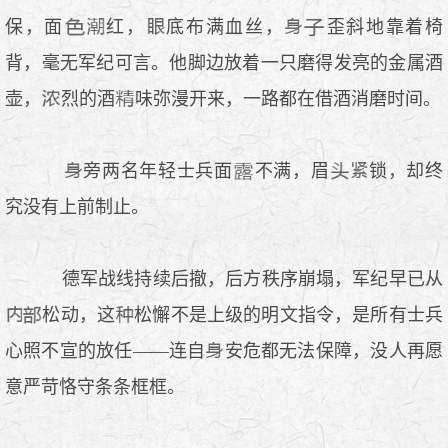
保，面
红，
底布满血丝，
歪斜地靠着椅
背，毫无军纪可言。他脚边放着一只磨得发亮的金属酒
壶，
烈的酒
味弥漫开来，一路都在借酒消磨时间。
旁两名年轻士兵面
不满，眉
锁，却终
究没有上前制止。
德军战线持续后撤，后方秩序崩塌，军纪早已从
松动，这
松懈不是上级的明文指令，是所有士兵
心照不宣的放任——连自
安危都无法保障，没人再愿
意严苛恪守条条框框。