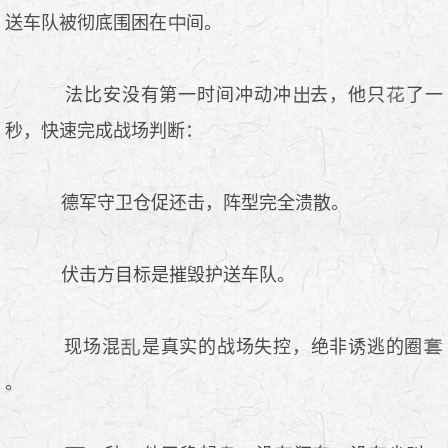
送车队被彻底围困在
间。
法比安没有第一时间冲动冲
去，他只
了一
秒，快速完成战场判断：
德军守卫仓促还击，阵型完全溃散。
伏击方目标是摧毁护送车队。
现场混
是真实的战场失控，绝非诱逃的圈
。