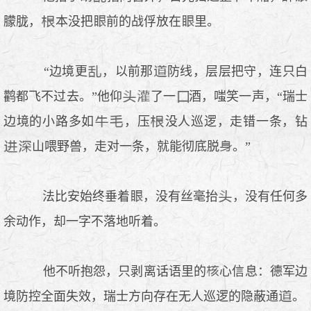
朦胧，
本没把
前的战俘放在
里。
“边境更
，以前那
防线，层层把守，连只白
鹳都飞不过去。”他仰
了一
酒，嗤笑一声，“瑞士
边境的小路多如
，压
没人巡逻，走错一条，钻
山喂野兽，走对一条，就能彻底脱
。”
法比安始终垂着
，没有丝毫抬
，没有任何多
余动作，却一字不落地听着。
他不听抱怨，只剥离话语里的
心信息：德军边
境防控全面失效，瑞士方向存在无人巡逻的隐蔽通
。