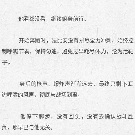
他看都没看，继续俯
前行。
开始奔跑时，法比安没有拼尽全力冲刺，始终控
制呼
节奏，保持匀速，避免过早耗尽
力，沦为活靶
。
后的枪声、爆炸声渐渐远去，最终只剩
耳
边呼啸的风声，彻底与战场剥离。
他停
脚步，没有回
，没有去确认战斗胜
负，那早已与他无关。