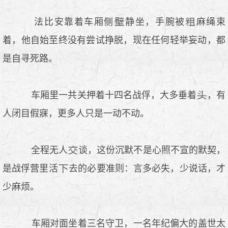
法比安靠着车厢侧
静坐，手腕被
麻绳束
着，他自始至终没有尝试挣脱，现在任何轻举妄动，都
是自寻死路。
车厢里一共关押着十四名战俘，大多垂着
，有
人闭目假寐，更多人只是一动不动。
全程无人
谈，这份沉默不是心照不宣的默契，
是战俘营里活
去的必要准则：言多必失，少说话，才
少麻烦。
车厢对面坐着三名守卫，一名年纪偏大的盖世太