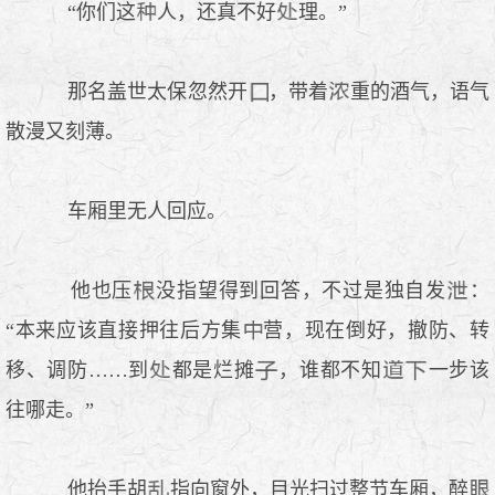
“你们这
人，还真不好
理。”
那名盖世太保忽然开
，带着
重的酒气，语气
散漫又刻薄。
车厢里无人回应。
他也压
没指望得到回答，不过是独自发
：
“本来应该直接押往后方集
营，现在倒好，撤防、转
移、调防……到
都是烂摊
，谁都不知
一步该
往哪走。”
他抬手胡
指向窗外，目光扫过整节车厢，醉