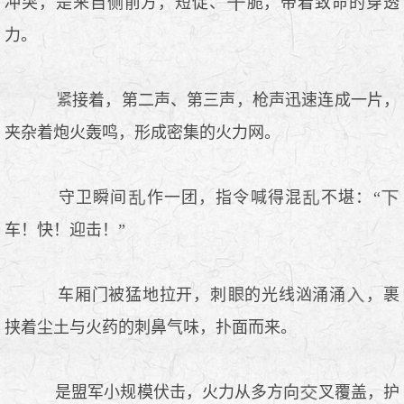
冲突，是来自侧前方，短促、
脆，带着致命的穿透
力。
接着，第二声、第三声，枪声迅速连成一片，
夹杂着炮火轰鸣，形成密集的火力网。
守卫瞬间
作一团，指令喊得混
不堪：“
车！快！迎击！”
车厢门被猛地拉开，刺
的光线汹涌涌
，裹
挟着尘土与火药的刺鼻气味，扑面而来。
是盟军小规模伏击，火力从多方向
叉覆盖，护