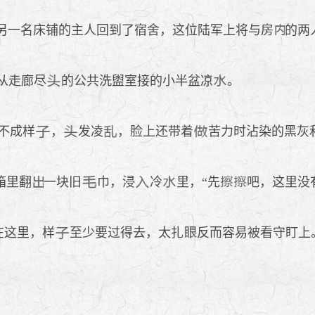
另一名床铺的主人回到了宿舍，这位陆军上将与房
的两
从走廊尽
的公共洗盥室接的小半盆凉
。
不成样
，
发凌
，脸上还带着
苦力时沾染的黑灰
箱里翻
一块旧
巾，浸
冷
里，“先
吧，这里没
在这里，样
至少要过得去，太扎
反而容易被看守盯上