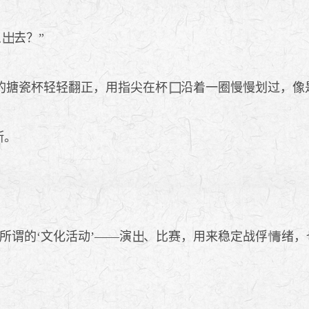
么
去？”
的搪瓷杯轻轻翻正，用指尖在杯
沿着一圈慢慢划过，像
斯。
谓的‘文化活动’——演
、比赛，用来稳定战俘
绪，