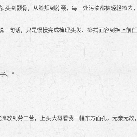
额
到颧骨，从脸颊到脖颈，每一
污渍都被轻轻
去
说一句话，只是慢慢完成梳理
发、
拭面容到换上前
。”
被
放到劳工营，上
大概看我一幅东方面孔，无亲无故