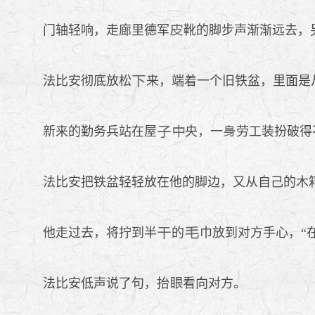
门轴轻响，走廊里德军
靴的脚步声渐渐远去，
法比安彻底放松
来，端着一个旧铁盆，里面是
新来的勤务兵站在屋
央，一
劳工装扮破得
法比安把铁盆轻轻放在他的脚边，又从自己的木
他走过去，将拧到半
的
巾放到对方手心，“
法比安低声说了句，抬
看向对方。