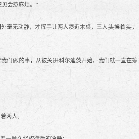
撞见会惹麻烦。”
门外毫无动静，才挥手让两人凑近木桌，三人
挨着
，
求我们
的事，从被关
科尔迪茨开始，我们就一直在筹
看着两人。
带着一
久经权衡后的冷静：