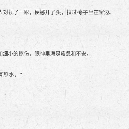
人对视了一
，便挪开了
，拉过椅
坐在窗边。
和细小的
伤，
神里满是疲惫和不安。
有
。”
。”