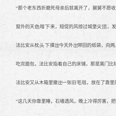
“那个老东西折磨死母亲后就离开了，舅舅不愿收
窗外的天
暗
来，短促的风掠过城堡尖
，
法比安从枕
摸
今天外
带回的纸袋，向两
吃完面包，法比安指着自己的床铺，那是离门比较
法比安又从木箱里撤
一张旧
毯，放在了靠里
“这几天你靠里睡，石墙透风，晚上冷得厉害，把
.