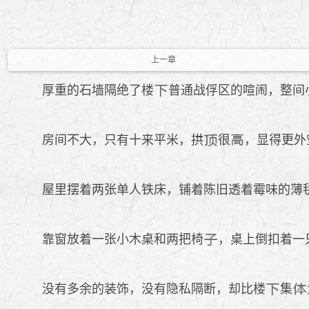
上一章
厚重的石墙隔绝了楼
普通战俘区的喧闹，整间
房间不大，只有十来平米，拱
很
，显得更外
屋里摆着两张单人铁床，铺着陈旧透着霉味的薄
靠窗放着一张小木桌和两把椅
，桌上倒扣着一
没有多余的装饰，没有隐私隔断，却比楼
集