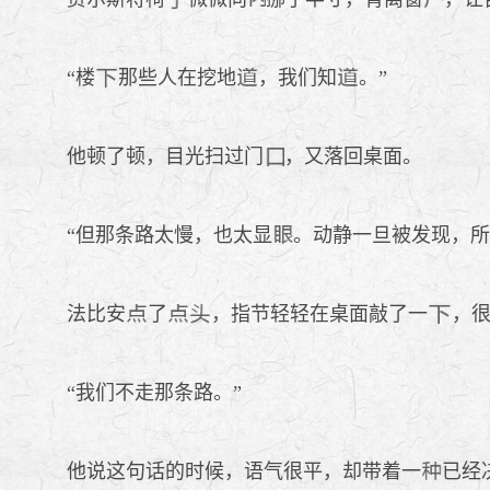
“楼
那些人在挖地
，我们知
。”
他顿了顿，目光扫过门
，又落回桌面。
“但那条路太慢，也太显
。动静一旦被发现，所
法比安
了
，指节轻轻在桌面敲了一
，
“我们不走那条路。”
他说这句话的时候，语气很平，却带着一
已经