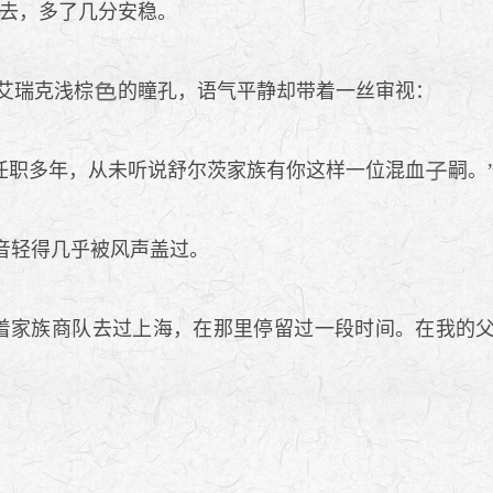
去，多了几分安稳。
艾瑞克浅棕
的瞳孔，语气平静却带着一丝审视：
任职多年，从未听说舒尔茨家族有你这样一位混血
嗣。
音轻得几乎被风声盖过。
着家族商队去过上海，在那里停留过一段时间。在我的