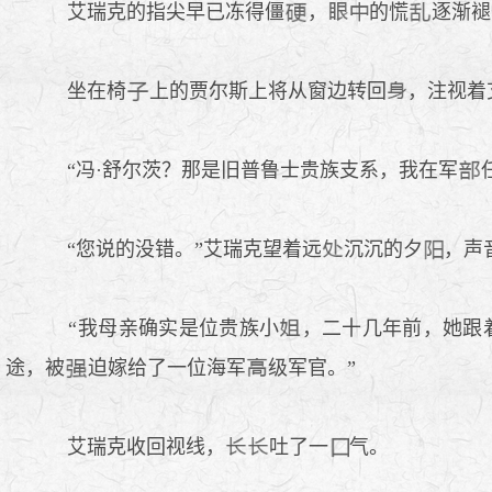
艾瑞克的指尖早已冻得僵
，
的慌
逐渐褪
坐在椅
上的贾尔斯上将从窗边转回
，注视着
“冯·舒尔茨？那是旧普鲁士贵族支系，我在军
“您说的没错。”艾瑞克望着远
沉沉的夕
，声
“我母亲确实是位贵族小
，二十几年前，她跟
途，被
迫嫁给了一位海军
级军官。”
艾瑞克收回视线，
吐了一
气。