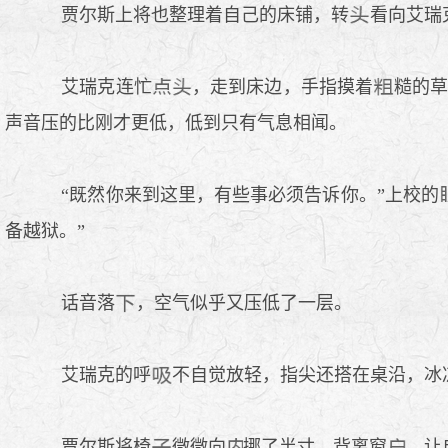
贾尔斯上将也整理着自己的床铺，转
看向艾瑞
艾瑞克连忙
，走到床边，手指摸着
糙的草
声音压的比刚才更低，低到只有气息相闻。
“既然你来到这里，有些事必须告诉你。”上校的
备越狱。”
话音落
，空气似乎又压低了一层。
艾瑞克的呼
不自觉放轻，指尖还搭在桌沿，冰
贾尔斯将椅
微微向
挪了半寸，背离窗
，让