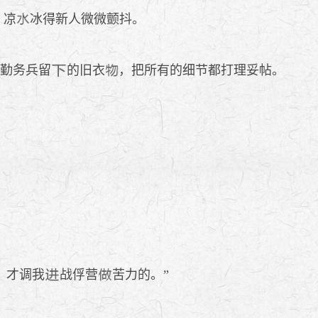
，凉
冰得新人微微颤抖。
任勤务兵留
的旧衣
，把所有的细节都打理妥帖。
，才调我
战俘营
苦力的。”