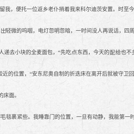
留我，便托一位返乡老仆捎着我来科尔迪茨安置。时至今
发
轻微的呜咽，电灯忽明忽暗，一时间没人再说话，四
人递去小块的全麦面包，“先吃
东西，今天的
给也不
近的位置，“安东尼奥自制的折迭床在离开后就被守卫回
的床面。
毯裹
些。我睡靠门的位置，一旦有动静，我能第一时