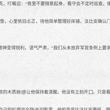
克，叮嘱
：“夜里不要随意起
，看守会不定时巡查，
垫，心里依旧忐忑，待他简单整理好床铺，法比安确认
神变得锐利，语气严肃，“我们从未放弃军官条例上要
凉的木质
让他保持着清醒。他没有立刻开
，只是
自己的
廓完全隐
影里。他的声音比法比安更低，