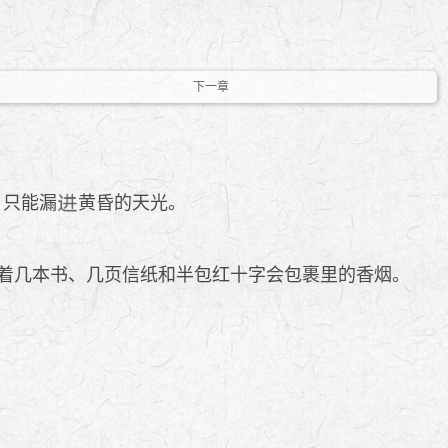
下一章
，只能漏
黄昏的天光。
着几本书、几页信纸和半包红十字会包裹里的香烟。