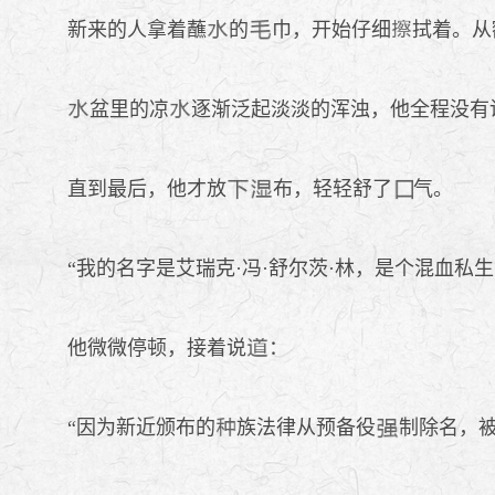
新来的人拿着蘸
的
巾，开始仔细
拭着。从
盆里的凉
逐渐泛起淡淡的浑浊，他全程没有
直到最后，他才放
布，轻轻舒了
气。
“我的名字是艾瑞克·冯·舒尔茨·林，是个混血私生
他微微停顿，接着说
：
“因为新近颁布的
族法律从预备役
制除名，