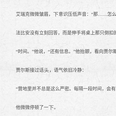
艾瑞克微微皱眉，
意识压低声音：“那……怎
法比安没有立刻回答，而是伸手将桌上那只倒扣
“时间。”他说，“还有信息。”他抬
，看向贾尔
贾尔斯接过话
，语气依旧冷静：
“营地里并不总是这么严密。每隔一段时间，会有所
他微微停顿了一
。