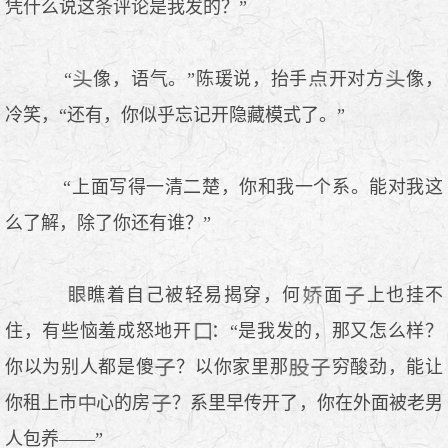
凭什么说这条评论是我发的？”
“
像，语气。”陈瑗说，抬手
开对方
像，
冷笑，“还有，你似乎忘记开隐藏模式了。”
“上面写得一清二楚，你和我一个系。能对我这
么了解，除了你还有谁？”
瞧着自己被轻易揭穿，何
面
上也挂不
住，有些恼羞成怒地开
：“是我发的，那又怎么样？
你以为别人都是傻
？以你家里那
穷酸劲，能让
你租上市
心的房
？系里早传开了，你在外面被老男
人包养——”