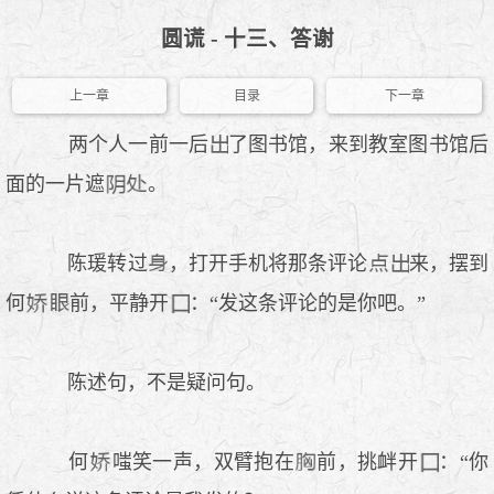
圆谎 - 十三、答谢
上一章
目录
下一章
两个人一前一后
了图书馆，来到教室图书馆后
面的一片遮
。
陈瑗转过
，打开手机将那条评论
来，摆到
何
前，平静开
：“发这条评论的是你吧。”
陈述句，不是疑问句。
何
嗤笑一声，双臂抱在
前，挑衅开
：“你