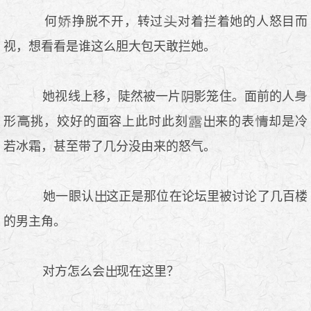
何
挣脱不开，转过
对着拦着她的人怒目而
视，想看看是谁这么胆大包天敢拦她。
她视线上移，陡然被一片
影笼住。面前的人
形
挑，姣好的面容上此时此刻
来的表
却是冷
若冰霜，甚至带了几分没由来的怒气。
她一
认
这正是那位在论坛里被讨论了几百楼
的男主角。
对方怎么会
现在这里？