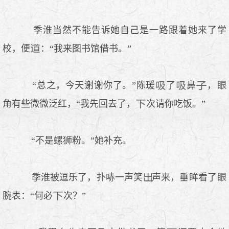
季淮当然不能告诉她自己是一路跟着她来了学
校，便
：“我来图书馆借书。”
“总之，今天谢谢你了。”陈瑗
了
鼻
，
角有些微微泛红，“我先回去了，
次请你吃饭。”
“不是螺狮粉。”她补充。
季淮被逗乐了，扑哧一声笑
声来，垂眸看了
腕表：“何必
次？”