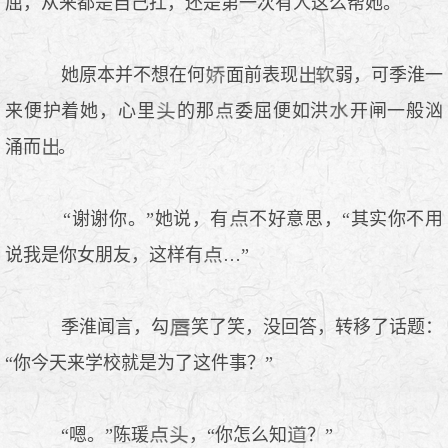
屈，从来都是自己扛，还是第一次有人这么帮她。
她原本并不想在何
面前表现
弱，可季淮一
来便护着她，心里
的那
委屈便如洪
开闸一般汹
涌而
。
“谢谢你。”她说，有
不好意思，“其实你不用
说我是你女朋友，这样有
…”
季淮闻言，勾
笑了笑，没回答，转移了话题：
“你今天来学校就是为了这件事？”
“嗯。”陈瑗
，“你怎么知
？”