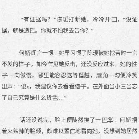
“有证据吗？”陈瑗打断她，冷冷开
，“没证
据，就是造谣。你就不怕我去告你？”
何
闻言一愣。她早习惯了陈瑗被她挖苦时一言
不发的样
，如今乍见她反击，还没反应过来。她的
一向傲慢，哪里能容忍这等僭越，
角一勾便冷笑
声：“傻x，我建议你去看看脑
。在外面当小三当忘
了自己究竟是什么货
…”
话还没说完，脸上便陡然挨了一
掌。何
捂
着火辣辣的脸颊，颇难以置信地看向她，没想到她居然