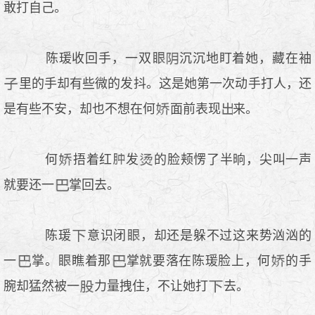
敢打自己。
陈瑗收回手，一双
沉沉地盯着她，藏在袖
里的手却有些微的发抖。这是她第一次动手打人，还
是有些不安，却也不想在何
面前表现
来。
何
捂着红
发
的脸颊愣了半晌，尖叫一声
就要还一
掌回去。
陈瑗
意识闭
，却还是躲不过这来势汹汹的
一
掌。
瞧着那
掌就要落在陈瑗脸上，何
的手
腕却猛然被一
力量拽住，不让她打
去。