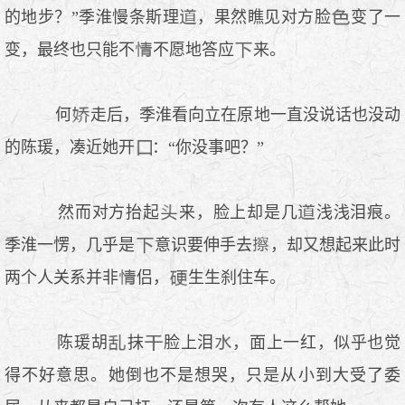
的地步？”季淮慢条斯理
，果然瞧见对方脸
变了一
变，最终也只能不
不愿地答应
来。
何
走后，季淮看向立在原地一直没说话也没动
的陈瑗，凑近她开
：“你没事吧？”
然而对方抬起
来，脸上却是几
浅浅泪痕。
季淮一愣，几乎是
意识要伸手去
，却又想起来此时
两个人关系并非
侣，
生生刹住车。
陈瑗胡
抹
脸上泪
，面上一红，似乎也觉
得不好意思。她倒也不是想哭，只是从小到大受了委