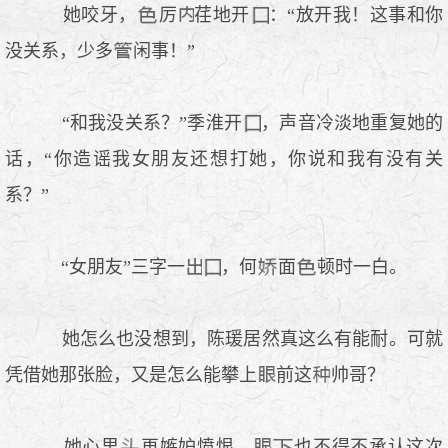
她咬牙，
厉
荏地开
：“放开我！这事和你
没关系，少多
闲事！”
“和我没关系？”季淮开
，声音冷淡地重复她的
话，“你造谣我女朋友还想打她，你说和我有没有关
系？”
“女朋友”三字一
，何
面
顿时一白。
她怎么也没想到，陈瑗居然真这么有能耐。可就
凭借她那张脸，又是怎么能攀上
前这
帅哥？
她心里
再嫉妒愤恨，
也不得不承认这次