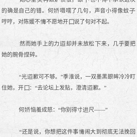
的确是自己的错。何
嗫嚅了几句，声音小得像蚊
哼哼，对陈媛不
不愿地开
说了句对不起。
然而她手上的力
却并未放松
来，几乎要把
她的腕骨
碎。
“光
歉可不够。”季淮说，一双墨黑
眸冷冷盯
住她，开
：“去论坛上发贴，澄清
歉。”
何
恼羞成怒：“你别得寸
尺——”
“还是说，你想把这件事
闹大到彻底无法挽回