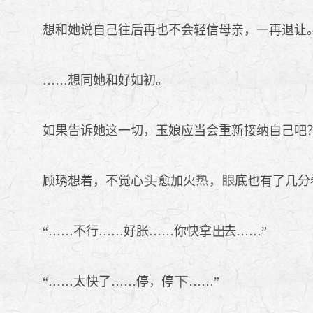
想和她说自己往后再也不会轻信母亲，一再退让
……想同她和好如初。
如果告诉她这一切，玉娘应当会重新接纳自己吧
顾琇想着，不觉心
愈加火
，
底也有了几分
“……不行……好胀……你快拿
去……”
“……太快了……停，停
……”