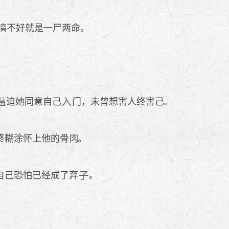
搞不好就是一尸两命。
迫她同意自己
门，未曾想害人终害己。
终糊涂怀上他的骨
。
自己恐怕已经成了弃
。