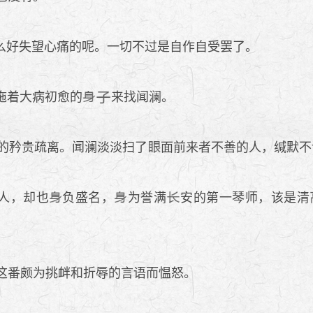
好失望心痛的呢。一切不过是自作自受罢了。
拖着大病初愈的
来找闻澜。
的矜贵疏离。闻澜淡淡扫了
面前来者不善的人，缄默不
人，却也
负盛名，
为誉满
安的第一琴师，该是清
这番颇为挑衅和折辱的言语而愠怒。