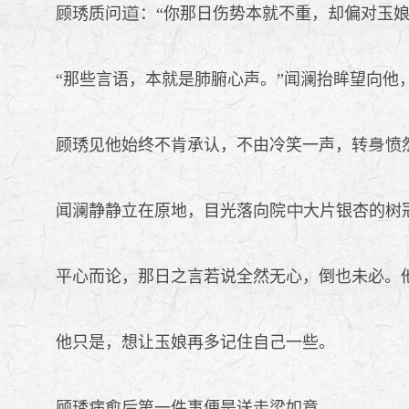
顾琇质问
：“你那日伤势本就不重，却偏对玉
“那些言语，本就是肺腑心声。”闻澜抬眸望向他，
顾琇见他始终不肯承认，不由冷笑一声，转
愤
闻澜静静立在原地，目光落向院
大片银杏的树
平心而论，那日之言若说全然无心，倒也未必。他
他只是，想让玉娘再多记住自己一些。
顾琇病愈后第一件事便是送走梁如意。