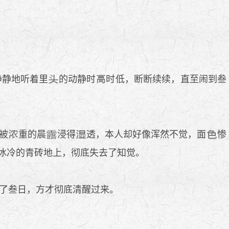
静静地听着里
的动静时
时低，断断续续，直至闹到叁
被
重的晨
浸得
透，本人却好像浑然不觉，面
惨
冰冷的青砖地上，彻底失去了知觉。
了叁日，方才彻底清醒过来。