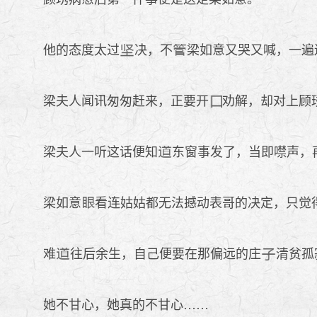
他的态度太过
决，不
梁如意又哭又喊，一遍
梁夫人闻讯匆匆赶来，正要开
劝解，却对上顾
梁夫人一听这话便知
东窗事发了，当即噤声，
梁如意
看连姑姑都无法撼动表哥的决定，只觉
难
往后余生，自己便要在那偏远的庄
清贫孤
她不甘心，她真的不甘心……