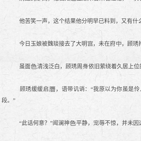
他苦笑一声，这个结果他分明早已料到，又有什么
今日玉娘被魏琰接去了大明
，未在府
，顾琇
虽面
清浅泛白，顾琇周
依旧萦绕着久居上位
顾琇缓缓启
，语带讥诮：“我原以为你虽是伶
段。”
“此话何意？”闻澜神
平静，
辱不惊，并未因