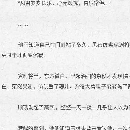
“愿君岁岁
乐，心无烦忧，喜乐常伴。”
……
他不知
自己在门前站了多久，黑夜仿佛
渊将
更过半才彻底沉寂。
寅时将半，东方微白，早起洒扫的杂役才发现院
白，茫然呆滞，仿佛丢了魂儿。杂役大着胆
轻轻喊了
顾琇发起了
，整整一天一夜，几乎让人以为
清醒的那刻，他便知
玉娘未曾来看过他，一次