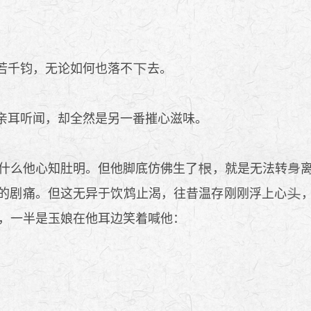
若千钧，无论如何也落不
去。
亲耳听闻，却全然是另一番摧心滋味。
什么他心知肚明。但他脚底仿佛生了
，就是无法转
的剧痛。但这无异于饮鸩止渴，往昔温存刚刚浮上心
，一半是玉娘在他耳边笑着喊他：