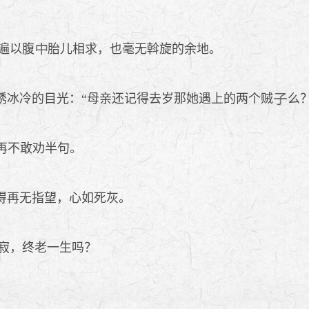
遍以腹
胎儿相求，也毫无斡旋的余地。
琇冰冷的目光：“母亲还记得去岁那她遇上的两个贼
么
再不敢劝半句。
得再无指望，心如死灰。
寂，终老一生吗？