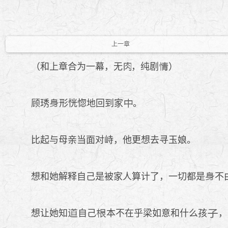
上一章
（和上章合为一幕，无
，纯剧
）
顾琇
形恍惚地回到家
。
比起与母亲当面对峙，他更想去寻玉娘。
想和她解释自己是被家人算计了，一切都是
不
想让她知
自己
本不在乎梁如意和什么孩
，