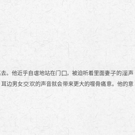
离去。他近乎自
地站在门
，被迫听着里面妻
的
声
，耳边男女
的声音就会带来更大的噬骨痛意。他的意