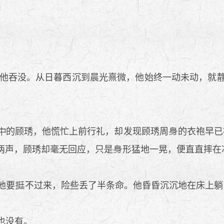
他吞没。从日暮西沉到晨光熹微，他始终一动未动，就
的顾琇，他慌忙上前行礼，却发现顾琇周
的衣袍早已
两声，顾琇却毫无回应，只是
形猛地一晃，便直直摔在
他要
不过来，险些丢了半条命。他昏昏沉沉地在床上躺
也没有。