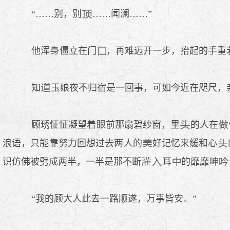
“……别，别
……闻澜……”
他浑
僵立在门
，再难迈开一步，抬起的手重
知
玉娘夜不归宿是一回事，可如今近在咫尺，
顾琇怔怔凝望着
前那扇碧纱窗，里
的人在
浪语，只能靠努力回想过去两人的
好记忆来缓和心
识仿佛被劈成两半，一半是那不断
耳
的靡靡
“我的顾大人此去一路顺遂，万事皆安。”