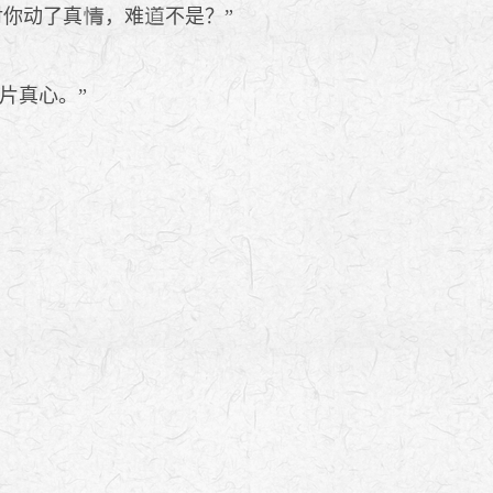
对你动了真
，难
不是？”
片真心。”