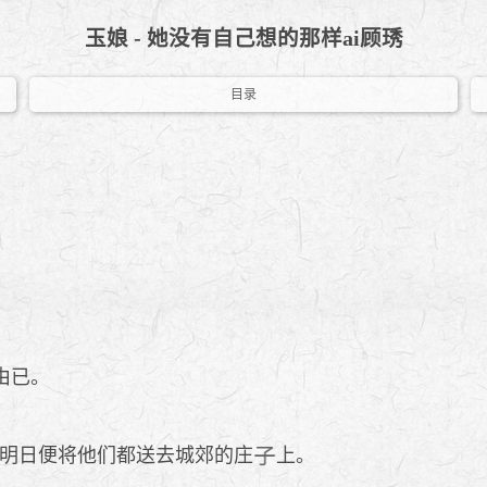
玉娘 - 她没有自己想的那样ai顾琇
目录
由已。
明日便将他们都送去城郊的庄
上。