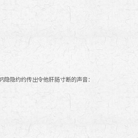
隐隐约约传
令他肝
寸断的声音：