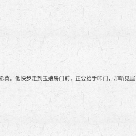
。
？
希冀。他快步走到玉娘房门前，正要抬手叩门，却听见屋