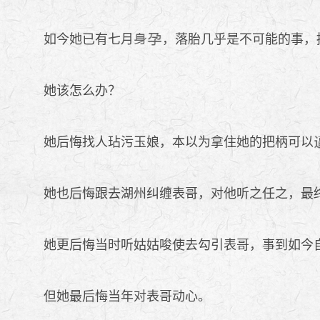
如今她已有七月
，落胎几乎是不可能的事，
她该怎么办？
她后悔找人玷污玉娘，本以为拿住她的把柄可以
她也后悔跟去湖州纠缠表哥，对他听之任之，最
她更后悔当时听姑姑唆使去勾引表哥，事到如今
但她最后悔当年对表哥动心。