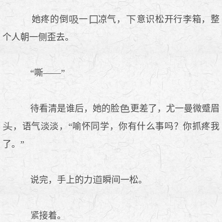
她疼的倒
一
凉气，
意识松开行李箱，整
个人朝一侧歪去。
“嘶——”
待看清是谁后，她的脸
更差了，尤一曼微蹙眉
，语气淡淡，“喻怀同学，你有什么事吗？你抓疼我
了。”
说完，手上的力
瞬间一松。
接着。