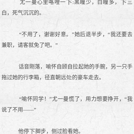
尤一曼心里咯噔一
:黑瞳少，白瞳多，
三
白，死气沉沉的。
“不用了，谢谢好意。”她后退半步，“我还要去
兼职，请客就免了吧。”
话音刚落，喻怀自顾自拉起她的手腕，另一只手
拖过她的行李箱，径直朝远
的豪车走去。
“喻怀同学！”尤一曼慌了，用力想要挣开，“我
说了不用——”
他停
脚步，侧过脸看她。