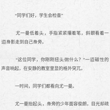
“同学们好，学生会检查”
尤一曼低着
，手指
攥着笔，斜
看着一
影走到自己
旁。
“这位同学，你刚刚扭
什么？”一
磁
的
声音响起，在安静的教室里显的格外突兀。
一时间，同学们都看向尤一曼。
尤一曼抬起
，
旁的少年面容俊朗，目光却疏