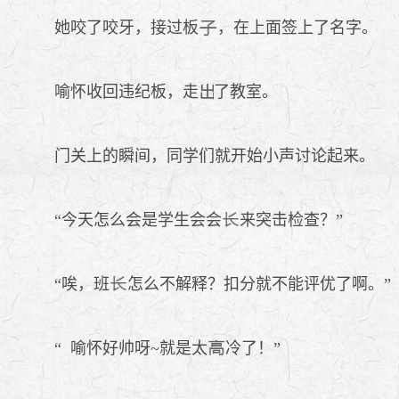
她咬了咬牙，接过板
，在上面签上了名字。
喻怀收回违纪板，走
了教室。
门关上的瞬间，同学们就开始小声讨论起来。
“今天怎么会是学生会会
来突击检查？”
“唉，班
怎么不解释？扣分就不能评优了啊。”
“ 喻怀好帅呀~就是太
冷了！”