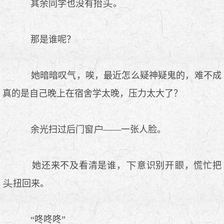
其余同学也没有抬
。
那是谁呢？
她暗暗叹气，唉，最近怎么疑神疑鬼的，难不成
真的是自己晚上在宿舍学太晚，压力太大了？
余光扫过后门窗
——一张人脸。
她还来不及看清是谁，
意识别开
，慌忙把
扭回来。
“咚咚咚”