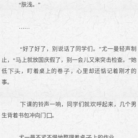
“肤浅。”
……
“好了好了，别说话了同学们。”尤一曼轻声制
止，“
上就放国庆假了，别一会儿又来突击检查。”她
低
，盯着桌上的卷
，心里却还惦记着刚才的
事。
课的铃声一响，同学们就
呼起来，几个男
生背着书包冲向门
。
尤一曼不
不慢地整理着桌
上的作业。