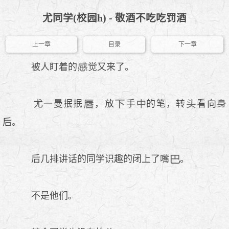
尤同学(校园h) - 敬酒不吃吃罚酒
上一章
目录
下一章
被人盯着的
觉又来了。
尤一曼抿抿
，放
手
的笔，转
看向
后。
后几排讲话的同学识趣的闭上了嘴
。
不是他们。