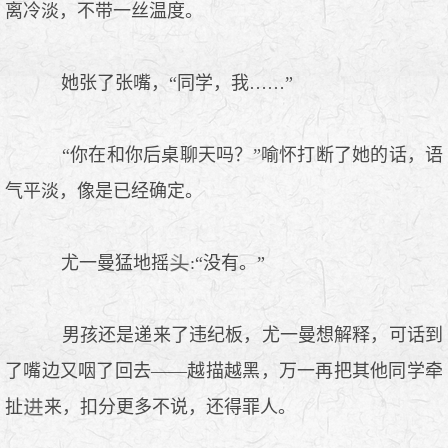
离冷淡，不带一丝温度。
她张了张嘴，“同学，我……”
“你在和你后桌聊天吗？”喻怀打断了她的话，语
气平淡，像是已经确定。
尤一曼猛地摇
:“没有。”
男孩还是递来了违纪板，尤一曼想解释，可话到
了嘴边又咽了回去——越描越黑，万一再把其他同学牵
扯
来，扣分更多不说，还得罪人。