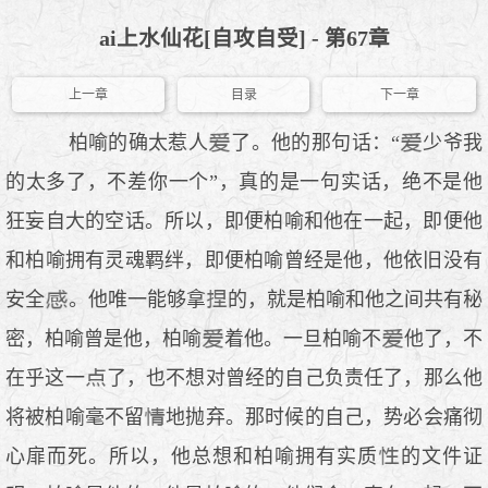
ai上水仙花[自攻自受] - 第67章
上一章
目录
下一章
柏喻的确太惹人
了。他的那句话：“
少爷我
的太多了，不差你一个”，真的是一句实话，绝不是他
狂妄自大的空话。所以，即便柏喻和他在一起，即便他
和柏喻拥有灵魂羁绊，即便柏喻曾经是他，他依旧没有
安全
。他唯一能够拿
的，就是柏喻和他之间共有秘
密，柏喻曾是他，柏喻
着他。一旦柏喻不
他了，不
在乎这一
了，也不想对曾经的自己负责任了，那么他
将被柏喻毫不留
地抛弃。那时候的自己，势必会痛彻
心扉而死。所以，他总想和柏喻拥有实质
的文件证