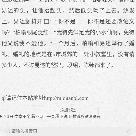
易述的
，让他抬起
，然后低
吻了上去。沙发
上，易述颤抖开
：“你不是……你不是还要改论文
吗？”柏喻
尾泛红：“我得先满足我的小
仙啊，免得
他又说我不
他。”一个月后，柏喻和易述举行了婚
礼。婚礼的地
是在b市城郊的一
小教堂里，没有请
多少人，不过易述的爸妈，段绍，陈臻都来了。
ql请记住本站地址http://m.quanbl.com
添加书签
7.2日-文章不全,看不见下一页,看下说明-推荐谷歌浏览器
X