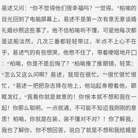
易述又问：“你不觉得他们很幸福吗？”“觉得。”柏喻的
目光回到了电脑屏幕上。易述不是第一次有意无意谈婚
礼婚纱照这些事了，他不信柏喻听不懂，可是他每次都
是这般淡然，几次三番都轻轻带过，半
不上心不在
乎，易述气的有些想哭，他憋不住了，带着哽咽地开
：“柏喻，你是不是后悔了？”柏喻推了推
镜，轻笑：
“怎么又这么问啊？易述，我现在很忙。”“很忙很忙很
忙，”易述一把把杂志摔在地上，他站起
瞪着他，
眶发红，“我看你就是故意的！你
本就不想和我在一
起！你那么聪明，一
就通，不可能不知
我刚刚的意
思！柏喻，你就是在装，装不懂对不对？！你了解我，
我也了解你，你不想回答，说白了就是不想和我结婚是