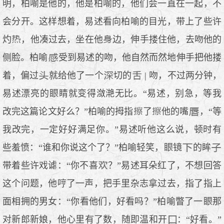
明，柏喻是他的，他是柏喻的，他们会一直在一起，不
会分开。这样想着，易述看向柏喻的目光，带上了些许
灼
，他凑过去，坐在他
边，伸手搂住他，去吻他的
侧脸。柏喻
受到易述的吻，他自然而然地伸手把他搂
着，偏过
就给他了一个
切的
| 吻，不过两分钟，
易述漂亮的
睛就变得潋滟无比。“易述，别急，等我
改完这篇论文好么？”柏喻的拇指
了
他的嘴
，“等
我改完，一定好好满足你。”易述听他这么说，顿时有
些羞愤：“谁和你说这个了？”柏喻轻笑，
镜
的眸
带着些许戏谑：“你不喜
？”易述耳朵红了，不想回答
这个问题，他哼了一声，把手里杂志拿过去，指了指上
面相拥的男女：“你看他们，好看吗？”柏喻瞥了一
那
对新郎新娘，他心里有了数，随即温和开
：“好看。”