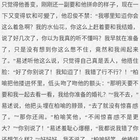
只觉得他善变，刚刚还一副要和他拼命的样
，现在一
又变得
和可
了，他忍俊不禁：“我哪里知
你会
这么着急啊？我的
仙
，你这么上赶着要和我结婚，
说了好几次了，你以为我真的听不懂吗？我早就在准备
了，只是没有想到你这么憋不住，竟然和我闹起来
了。”易述听他这么说，只觉得自己真是丢人，他捂住
脸：“好了你别说了！我知
了！我错了行不行？！”柏
喻把他搂
怀里，低
吻了吻他的额
：“那明天要不
要和我一起去看一看，我给你准备的婚礼？”“我不去，”
易述说，他把
埋在柏喻的脖颈，“去了就没有惊喜
了。”“那你还闹。”柏喻笑他，“不闹惊喜
不是更
大？”“你别说了！”易述羞耻心爆棚，“我都说我错了你
还想怎么样？”“好好好，我不说了。”柏喻轻笑，他捧住