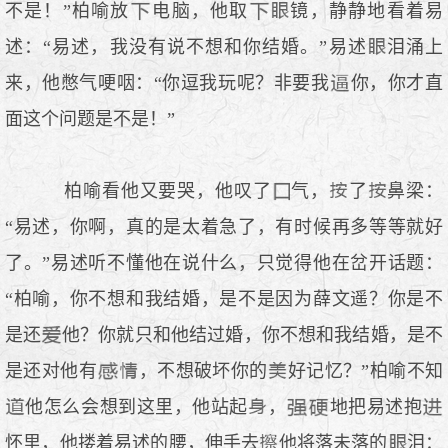
不是！”柏喻放
电脑，他取
镜，静静地看着易
述：“易述，我没有说不想和你结婚。”易述
泪涌上
来，他憋气哽咽：“你逗我玩呢？非要我
你，你才直
面这个问题是不是！”
柏喻看他又要哭，他叹了
气，
了
鼻梁：
“易述，你啊，真的是太着急了，有时候再多等等就好
了。”易述听不懂他在说什么，只觉得他在岔开话题：
“柏喻，你不想和我结婚，是不是因为薛文遥？你是不
是还
他？你就只和他结过婚，你不想和我结婚，是不
是还对他有
，不想破坏你的
好记忆？”柏喻不知
他怎么会想到这里，他站起
，
地把易述抱
怀里，他搂着易述的腰，伸手去
他将落未落的
泪：