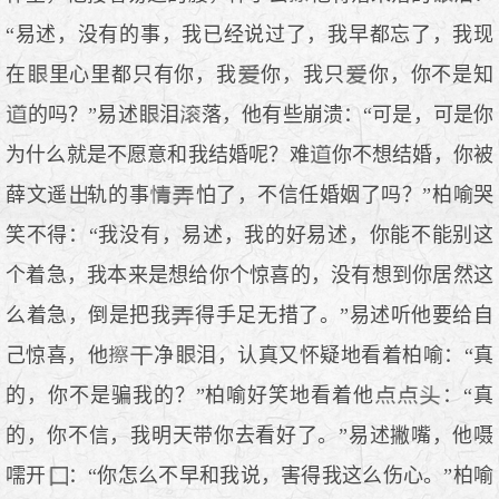
“易述，没有的事，我已经说过了，我早都忘了，我现
在
里心里都只有你，我
你，我只
你，你不是知
的吗？”易述
泪
落，他有些崩溃：“可是，可是你
为什么就是不愿意和我结婚呢？难
你不想结婚，你被
薛文遥
轨的事
怕了，不信任婚姻了吗？”柏喻哭
笑不得：“我没有，易述，我的好易述，你能不能别这
个着急，我本来是想给你个惊喜的，没有想到你居然这
么着急，倒是把我
得手足无措了。”易述听他要给自
己惊喜，他
净
泪，认真又怀疑地看着柏喻：“真
的，你不是骗我的？”柏喻好笑地看着他
：“真
的，你不信，我明天带你去看好了。”易述撇嘴，他嗫
嚅开
：“你怎么不早和我说，害得我这么伤心。”柏喻