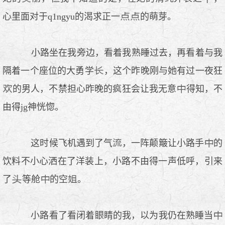
心里面对于q1ngyu的渴求正一
的萌芽。
小路坐在我旁边，看着我熟睡过去，再看着与我
隔着一个座位的大勇学
，这个昨晚刚与她有过一夜狂
的男人，不禁担心昨晚的疯狂会让我无意
得知，不
由得jg神恍惚。
这时候飞机遇到了气
，一阵颠簸让小路手
的
饮料不小心洒在了洋装上，小路不由得一声低呼，引来
了
等舱
的空
。
小路看了看闭着
睛的我，以为我仍在熟睡当