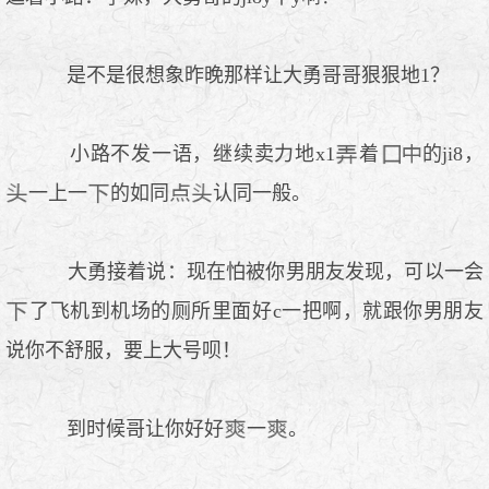
是不是很想象昨晚那样让大勇哥哥狠狠地1？
小路不发一语，继续卖力地x1
着
的ji8，
一上一
的如同
认同一般。
大勇接着说：现在怕被你男朋友发现，可以一会
了飞机到机场的厕所里面好c一把啊，就跟你男朋友
说你不舒服，要上大号呗！
到时候哥让你好好
一
。