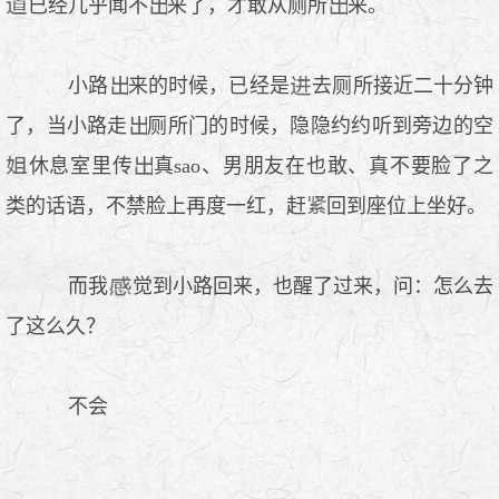
已经几乎闻不
来了，才敢从厕所
来。
小路
来的时候，已经是
去厕所接近二十分钟
了，当小路走
厕所门的时候，隐隐约约听到旁边的空
休息室里传
真sao、男朋友在也敢、真不要脸了之
类的话语，不禁脸上再度一红，赶
回到座位上坐好。
而我
觉到小路回来，也醒了过来，问：怎么去
了这么久？
不会