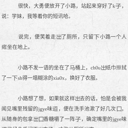
很快，大勇便放开了小路，站起来穿好了k
，
说：学妹，我等着你的短讯哈。
说完，便笑着走
了厕所，只留
小路一个人
坐在地上。
小路不发一语的坐在了
桶上，ch0u
纸巾
拭
了一
sh得一塌糊涂的xia0x，换好了衣服。
小路想了想，如果就这样
去的话，怕是会被我
闻见嘴里残留的jgye味
，便在洗手池漱了好几次
，
从随
的包拿
香糖嚼了一阵
，确定嘴里的jgye味