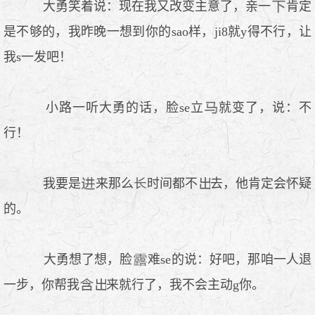
大勇笑着说：现在我又改变主意了，亲一
肯定
是不够的，我昨晚一想到你的sao样，ji8就y得不行，让
我s一发吧！
小路一听大勇的话，脸se立
就变了，说：不
行！
我要是
来那么
时间都不
去，他肯定会怀疑
的。
大勇想了想，脸
难se的说：好吧，那咱一人退
一步，你帮我
来就行了，我不会主动g你。