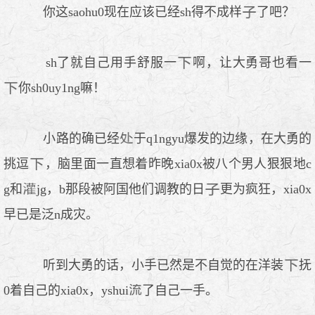
你这saohu0现在应该已经sh得不成样
了吧？
sh了就自己用手舒服一
啊，让大勇哥也看一
你sh0uy1ng嘛！
小路的确已经
于q1ngyu爆发的边缘，在大勇的
挑逗
，脑里面一直想着昨晚xia0x被八个男人狠狠地c
g和
jg，b那段被阿国他们调教的日
更为疯狂，xia0x
早已是泛n成灾。
听到大勇的话，小手已然是不自觉的在洋装
抚
0着自己的xia0x，yshui
了自己一手。