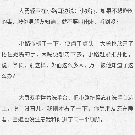
大勇轻声在小路耳边说：小妖jg，如果不想昨晚
的事儿被你男朋友知
，就不要叫
来，听到没？
小路微楞了一
，便
了
，大勇也放开了
捂住她嘴的手，大嘴便想亲
去，小路赶
推开他，
说：学
，别这样，外面这么多人，万一被他知
了这
么办？
大勇双手撑着洗手台，把小路挤得靠在洗手台边
上，说：没事儿，我刚才看了一
，你男朋友还在睡
着，空
也没注意我和你
了同一个厕所。