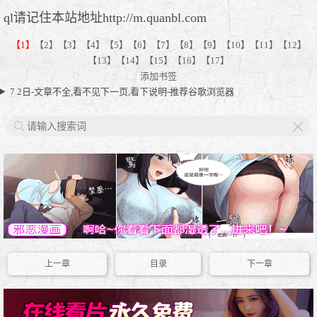
ql请记住本站地址http://m.quanbl.com
【1】
【2】
【3】
【4】
【5】
【6】
【7】
【8】
【9】
【10】
【11】
【12】
【13】
【14】
【15】
【16】
【17】
添加书签
7.2日-文章不全,看不见下一页,看下说明-推荐谷歌浏览器
X
上一章
目录
下一章