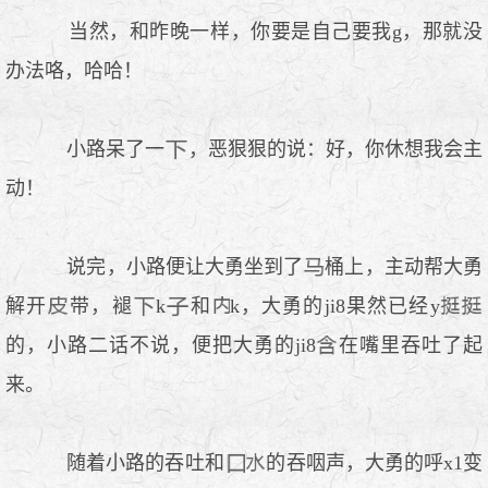
当然，和昨晚一样，你要是自己要我g，那就没
办法咯，哈哈！
小路呆了一
，恶狠狠的说：好，你休想我会主
动！
说完，小路便让大勇坐到了
桶上，主动帮大勇
解开
带，褪
k
和
k，大勇的ji8果然已经y
的，小路二话不说，便把大勇的ji8
在嘴里吞吐了起
来。
随着小路的吞吐和
的吞咽声，大勇的呼x1变