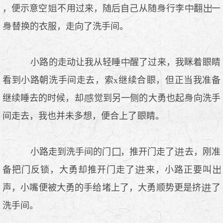
，便示意空
不用过来，随后自己从随
行李
翻
一
替换的衣服，走向了洗手间。
小路的走动让我从轻睡
醒了过来，我眯着
睛
看到小路朝洗手间走去，索x继续合
，但正当我准备
继续睡去的时候，却
觉到另一侧的大勇也起
向洗手
间走去，我也并未多想，便合上了
睛。
小路走到洗手间的门
，推开门走了
去，刚准
备把门反锁，大勇却推开门走了
来，小路正要叫
声，小嘴便被大勇的手给堵上了，大勇顺势更是挤
了
洗手间。