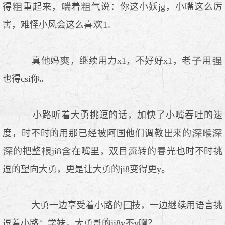
得
重起来，
着
气说：你这小妖jg，小嘴这么厉
害，难怪小风会这么喜
1。
真他妈
，继续用力x1，不好好x1，老
用
也得csi你。
小路听着大勇挑逗的话，加快了小嘴吞吐的速
度，时不时的用那已经被阿国他们调教
来的
的把整
ji8
在嘴里，双目
转的
光也时不时挑
逗的望向大勇，更是让大勇的ji8变得更y。
大勇一边享受着小路的
技，一边继续用语言挑
逗着小路：学妹，大勇哥的ji8y不y啊？