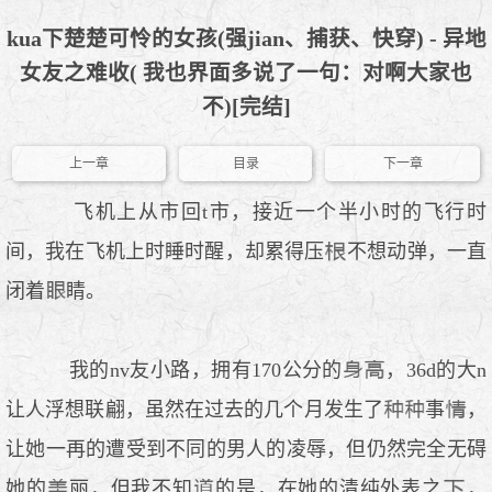
kua下楚楚可怜的女孩(强jian、捕获、快穿) - 异地
女友之难收( 我也界面多说了一句：对啊大家也
不)[完结]
上一章
目录
下一章
飞机上从市回t市，接近一个半小时的飞行时
间，我在飞机上时睡时醒，却累得压
不想动弹，一直
闭着
睛。
我的nv友小路，拥有170公分的
，36d的大n
让人浮想联翩，虽然在过去的几个月发生了
事
，
让她一再的遭受到不同的男人的凌辱，但仍然完全无碍
她的
丽，但我不知
的是，在她的清纯外表之
，