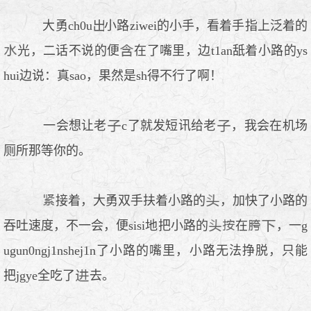
大勇ch0u
小路ziwei的小手，看着手指上泛着的
光，二话不说的便
在了嘴里，边t1an舐着小路的ys
hui边说：真sao，果然是sh得不行了啊！
一会想让老
c了就发短讯给老
，我会在机场
厕所那等你的。
接着，大勇双手扶着小路的
，加快了小路的
吞吐速度，不一会，便sisi地把小路的
在
，一g
ugun0ngj1nshej1n了小路的嘴里，小路无法挣脱，只能
把jgye全吃了
去。