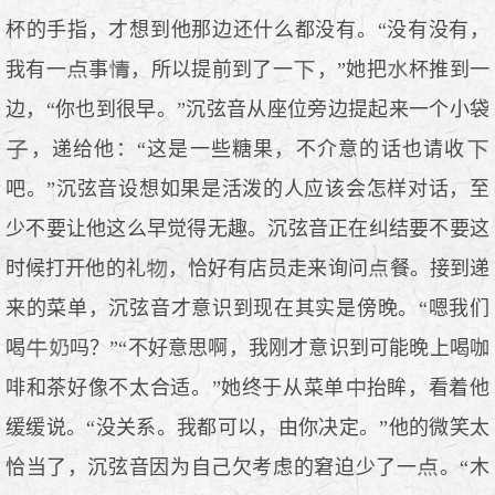
杯的手指，才想到他那边还什么都没有。“没有没有，
我有一
事
，所以提前到了一
，”她把
杯推到一
边，“你也到很早。”沉弦音从座位旁边提起来一个小袋
，递给他：“这是一些糖果，不介意的话也请收
吧。”沉弦音设想如果是活泼的人应该会怎样对话，至
少不要让他这么早觉得无趣。沉弦音正在纠结要不要这
时候打开他的礼
，恰好有店员走来询问
餐。接到递
来的菜单，沉弦音才意识到现在其实是傍晚。“嗯我们
喝
吗？”“不好意思啊，我刚才意识到可能晚上喝咖
啡和茶好像不太合适。”她终于从菜单
抬眸，看着他
缓缓说。“没关系。我都可以，由你决定。”他的微笑太
恰当了，沉弦音因为自己欠考虑的窘迫少了一
。“木