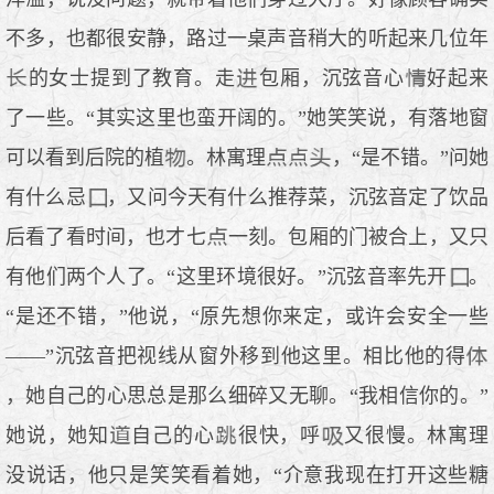
不多，也都很安静，路过一桌声音稍大的听起来几位年
的女士提到了教育。走
包厢，沉弦音心
好起来
了一些。“其实这里也蛮开阔的。”她笑笑说，有落地窗
可以看到后院的植
。林寓理
，“是不错。”问她
有什么忌
，又问今天有什么推荐菜，沉弦音定了饮品
后看了看时间，也才七
一刻。包厢的门被合上，又只
有他们两个人了。“这里环境很好。”沉弦音率先开
。
“是还不错，”他说，“原先想你来定，或许会安全一些
——”沉弦音把视线从窗外移到他这里。相比他的得
，她自己的心思总是那么细碎又无聊。“我相信你的。”
她说，她知
自己的心
很快，呼
又很慢。林寓理
没说话，他只是笑笑看着她，“介意我现在打开这些糖