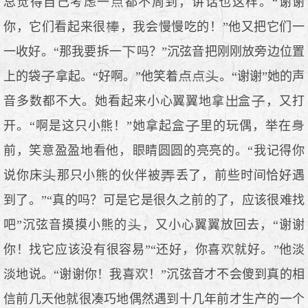
总觉得自己考虑一
都不周到，讲话也这样。“谢谢
你，它们看起来很
，我会慢慢吃的！”他又把它们一
一收好。“那我要拆一
吗？”沉弦音把刚刚放旁边位置
上的袋
拿起。“好啊。”他笑着
。“谢谢”她的声
音多数都不大。她看起来小心翼翼地拿
盒
，又打
开。“啊是这只小熊！”她拿起盒
里的玩偶，举在
前，笑意盈盈地看他，
睛圆圆的亮亮的。“我记得你
说你床
那只小熊的伙伴被
丢了，前些时间恰好遇
到了。”“真的吗？可是它是很久之前的了，应该很难找
吧”沉弦音摸摸小熊的
，又小心翼翼放回去，“谢谢
你！找它应该没有很容易”“还好，你喜
就好。”他淡
淡地说。“谢谢你！我喜
！”沉弦音才不会傻到真的相
信前几天他就很凑巧地偶然遇到十几年前才生产的一个