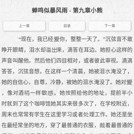
蝉鸣似暴风雨 - 第九章小熊
上一章
目录
下一章
“现在，我已经
你，整整一天了。”沉弦音不敢
睁开
睛，泪
却溢
来，滴答在耳边。她担心这样的
声音叫醒他。然后他们四目相对，或者彼此审视。滴滴
答答，沉弦音想，在这样一个清晨，她被泪
淹没了，
她的自信心，自尊，冷静，被她的泪
淹没了。她对
，像对酒
一样
。她
照给他的地址，提前半小
时就到了这个咖啡馆她其实来很多次了，在学校附近，
周末也常常有学生在这里学习或者
理工作。她还是坐
在最经常坐的地方，穿了最普通的衣服，
着最普通的