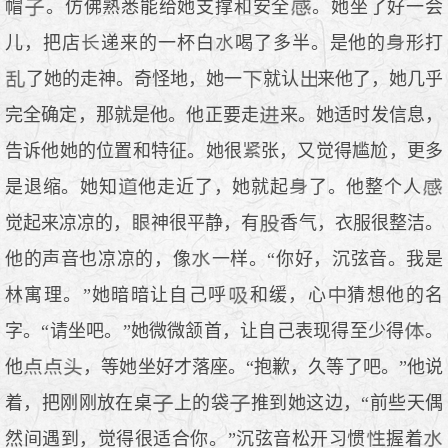
帽
。仿佛熟悉能给她支撑和安全
。她坐了好一会
儿，把店
递来的一杯白
喝了多半。是他的
形打
了她的走神。奇怪地，她一
就认
来他了，她几乎
完全确定，那就是他。他正要走
来。她适时发信息，
告诉他她的位置和特征。她很
张，又觉得尴尬，更多
是退缩。她知
他走近了，她就起
了。他整个人
觉起来凉凉的，
神很平静，有
香气，衣服很整洁。
他的声音也凉凉的，像
一样。“你好，沉弦音。我是
林寓理。”她暗暗让自己呼
和缓，心
猜想他的名
字。“请坐吧。”她微微颔首，让自己表现得至少得
。
他
，等她坐好才落座。“抱歉，久等了吧。”他说
着，把刚刚放在桌
上的袋
推到她这边，“前些天偶
然间遇到，觉得很适合你。”沉弦音松开习惯
握着