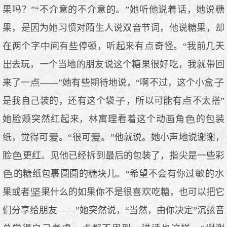
果吗？”“不介意的不介意的。”她听他说着话，她说糖
果，是因为她习惯对陌生人说双音节词，他说糖果，却
在两个字
间有些停顿，听起来有
奇怪。“我前几天
去玩，一个当地的朋友说这个糖果很好吃，我就带回
来了一
——”她有些期待地说，“啊不过，这个小盒
是我自己装的，还有这个袋
，所以可能有
不太搭”
她脸颊突然红起来，林寓理看着这个动画角
的包装
纸，觉得可
。“很可
。”他就说。她小声地说谢谢，
脸
更红。见他已经拆到最后的包装了，指尖是一些彩
的糖纸包裹圆圆的糖块儿。“希望不会有你过
的
果或者
果什么的如果你不是很喜
吃糖，也可以把它
们分享给朋友——”她突然说，“当然，由你决定”沉弦音