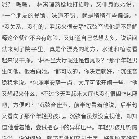
呢？“嗯嗯，”林寓理熟稔地打招呼，又侧
跟她说，
“一个朋友的餐馆，味
不错，就是稍稍有些偏僻。”
“没关系，没有的，看起来很安静”沉弦音想他是不是解
释这个餐馆不会有危险，又知
自己总想太多，说话间
就来到了院
里。真是个漂亮的地方，
池和植
看
起来很
净。“林哥坐大厅呢还是包厢呀？”那个年轻男
生问他。他看向她。“都可以的，你决定就好。”沉弦音
稳稳地说。“包厢里安静一
，大厅可能开阔一些，”他
又想起来什么，“不过今天看起来大厅也没有很闹”“包厢
吧，方便吗？”沉弦音
声，前半句看着他说，后半句
又看向了那个年轻男孩儿。沉弦音虽然没直视他，却知
他看着她，尝试把心
的异样压平。年轻男孩儿
洋溢，说没问题，就带着他们穿过大厅。好像顾客确实