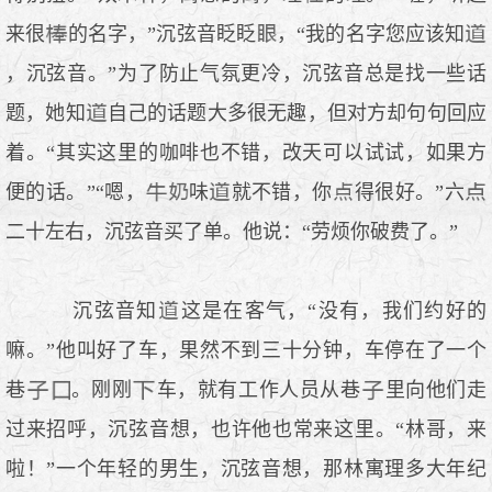
来很
的名字，”沉弦音眨眨
，“我的名字您应该知
，沉弦音。”为了防止气氛更冷，沉弦音总是找一些话
题，她知
自己的话题大多很无趣，但对方却句句回应
着。“其实这里的咖啡也不错，改天可以试试，如果方
便的话。”“嗯，
味
就不错，你
得很好。”六
二十左右，沉弦音买了单。他说：“劳烦你破费了。”
沉弦音知
这是在客气，“没有，我们约好的
嘛。”他叫好了车，果然不到三十分钟，车停在了一个
巷
。刚刚
车，就有工作人员从巷
里向他们走
过来招呼，沉弦音想，也许他也常来这里。“林哥，来
啦！”一个年轻的男生，沉弦音想，那林寓理多大年纪