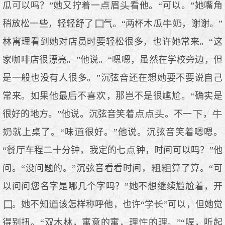
瓜可以吗？”她又拧着一
眉
看他。“可以。”她嘴角
稍放松一些，轻轻舒了
气。“两杯木瓜
，谢谢。”
林寓理看到她对店员时要轻松很多，也许她常来。“这
家咖啡店很漂亮。”他说。“嗯嗯，虽然在学校旁边，但
是一般也没有人很多。”沉弦音还在想她要不要说自己
常来。如果他最后不喜
，那岂不是很尴尬。“确实是
很好的地方。”他说。沉弦音笑着
。不一
，
就上桌了。“味
很好。”他说。沉弦音笑着嗯嗯。
“餐厅车程二十分钟，我定的七
钟，时间可以吗？”他
问。“没问题的。”沉弦音看看时间，
算了算。“可
以问问您名字是哪几个字吗？”她不想继续尴尬着，开
。她不知
该怎样称呼他，也许“学
”可以，但她觉
得别扭。“双木林，寓意的寓，理
的理。”“喔，听起