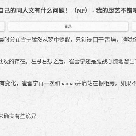
自己的同人文有什么问题！（NP） - 我的厨艺不错
目录
晨时分崔雪宁猛然从梦
惊醒，只觉得
燥，
咙
眈眈的存在。左思右想之后，崔雪宁还是胆战心惊地溜
有变化，崔雪宁再一次和hannah并肩站在橱柜旁。如果
来确实有些诡异。