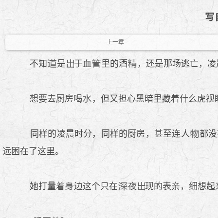
写
上一章
不知
是
于血
里的酒
，还是那场逃亡，凌
想要去厨房喝
，但又担心黑暗里藏着什么虎视
同样的凌晨时分，同样的厨房，甚至连人
都没
远困在了这里。
她打量着
边这个只在
夜
现的表亲，细想起