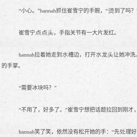
“小心。”hannah抓住崔雪宁的手腕，“
到了吗？
崔雪宁
，手指关节有一大片发红。
hannah拉着她走到
槽边，打开
龙
让她冲洗
的手掌。
“需要冰块吗？”
“不用了，好多了。”崔雪宁想把话题拉回到刚才，
hannah笑了笑，依然没有松开她的手：“先
理好