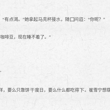
：“有
渴。”她拿起
克杯接
，随
问
：“你呢？”
了咖啡豆，现在睡不着了。”
”
样，要么只靠饼
度日，要么什么都吃得
。崔雪宁想