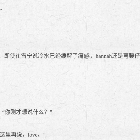
”
。即使崔雪宁说冷
已经缓解了痛
，hannah还是弯
“你刚才想说什么？”
这里再说，love。”