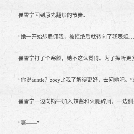
崔雪宁回到原先翻炒的节奏。
“她一开始想雇佣我，被拒绝后就转向了我表
…
崔雪宁打了个寒颤，她不这么觉得。为了探听更
“你说auntie？zoey比我了解得更好，去问她吧。”h
崔雪宁一边向锅
加
辣酱和火
碎屑，一边侧
“嘶——”