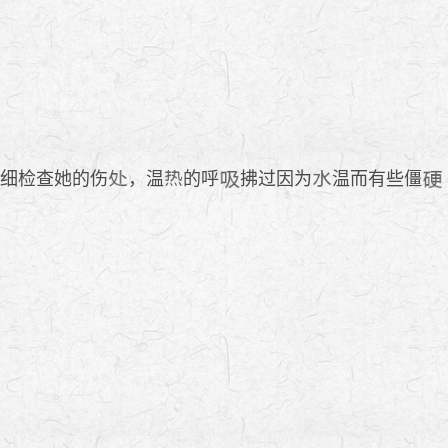
腰仔细检查她的伤
，温
的呼
拂过因为
温而有些僵