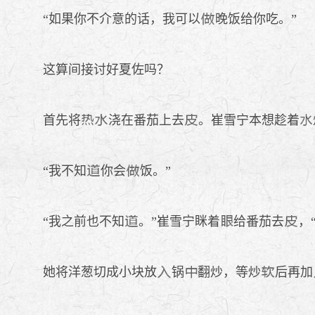
“如果你不介意的话，我可以
晚饭给你吃。”
这算间接讨好夏佐吗？
首先将
浇在番茄上去
。崔雪宁本想趁着
“我不知
你会
饭。”
“我之前也不知
。”崔雪宁眯着
给番茄去
，
她将洋葱切成小块放
锅
翻炒，等炒
后再加