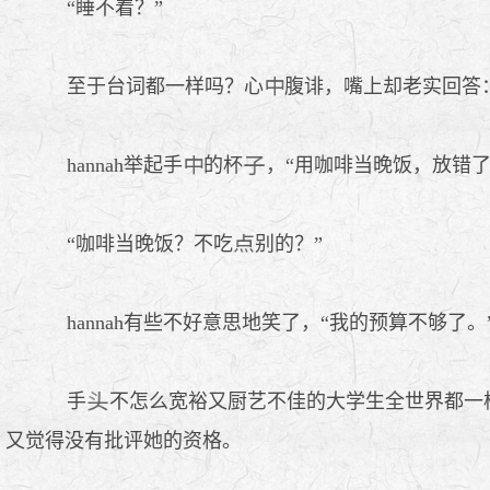
“睡不着？”
至于台词都一样吗？心
腹诽，嘴上却老实回答
hannah举起手
的杯
，“用咖啡当晚饭，放错
“咖啡当晚饭？不吃
别的？”
hannah有些不好意思地笑了，“我的预算不够了。
手
不怎么宽裕又厨艺不佳的大学生全世界都一
又觉得没有批评她的资格。