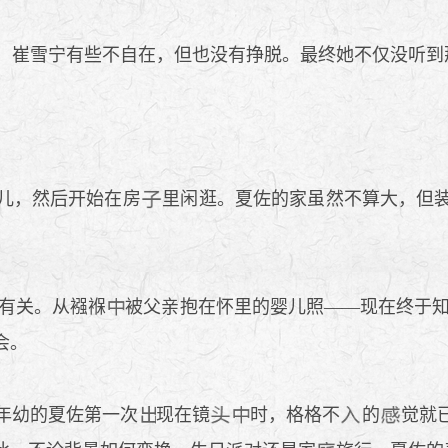
，崔雪宁有些不自在，但也没有挣脱。最终她不仅没听到那些
儿，然后开始在房
里闲逛。夏佐的家虽然不算大，但
有关。从襁褓
被父亲抱在怀里的婴儿照——现在终于
会。
年幼的夏佐第一次
现在镜
时，格格不
的
觉就