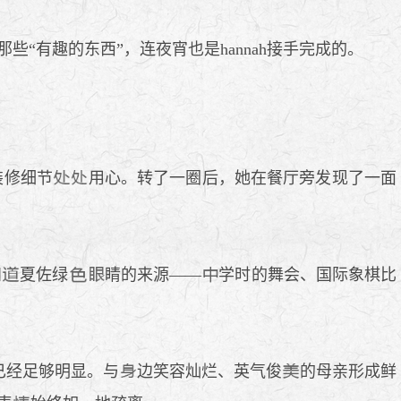
“有趣的东西”，连夜宵也是hannah接手完成的。
装修细节
用心。转了一圈后，她在餐厅旁发现了一面
知
夏佐绿
睛的来源——
学时的舞会、国际象棋比
已经足够明显。与
边笑容灿烂、英气俊
的母亲形成鲜