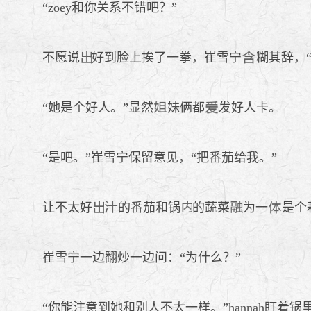
“zoey和你关系不错吧？”
不愿说
好到脸上挨了一拳，崔雪宁
糊其辞，
“她是个好人。”显然
妹俩都
发好人卡。
“是吧。”崔雪宁保留意见，“把番茄给我。”
让不太好
的番茄和锅
的蔬菜
为一
是个
崔雪宁一边翻炒一边问：“为什么？”
“你能注意到她和别人不太一样。”hannah盯着锅