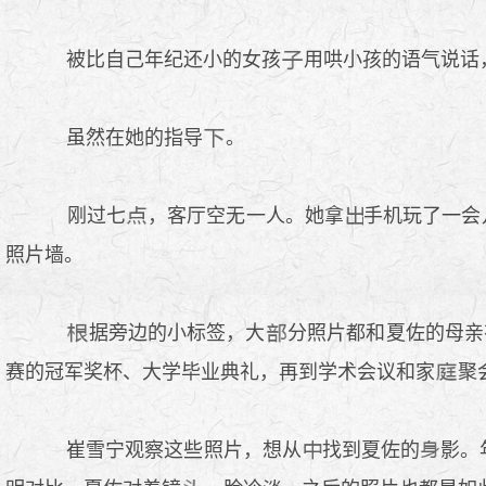
被比自己年纪还小的女孩
用哄小孩的语气说话
虽然在她的指导
。
刚过七
，客厅空无一人。她拿
手机玩了一会
照片墙。
据旁边的小标签，大
分照片都和夏佐的母亲
赛的冠军奖杯、大学毕业典礼，再到学术会议和家
聚
崔雪宁观察这些照片，想从
找到夏佐的
影。