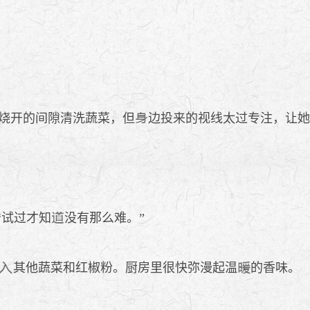
烧开的间隙清洗蔬菜，但
边投来的视线太过专注，让
“试过才知
没有那么难。”
其他蔬菜和红椒粉。厨房里很快弥漫起温
的香味。