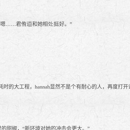
“嗯……君侑
和她相
好。”
耗时的大工程，hannah显然不是个有耐心的人，再度打
里的甜椒，“新环境对她的冲击会更大。”