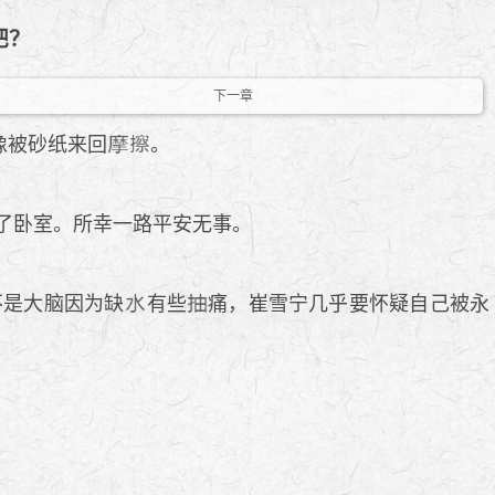
吧？
下一章
像被砂纸来回
。
了卧室。所幸一路平安无事。
不是大脑因为缺
有些
痛，崔雪宁几乎要怀疑自己被永