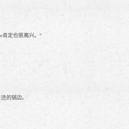
ie肯定也很
兴。”
的锅边。