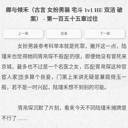
卿与倾禾（古言 女扮男装 宅斗 1v1 HE 双洁 破
案） - 第一百五十五章过往
上一章
目录
下一章
女扮男装参考科举本就是死罪，撇开这一
，陆
瑾禾也觉得她同胥帛琛不般
的很，即便她没有冒死来
京城，最多也不过是一个名医之女，匹
胥帛琛这
官
宦人家
多算个良妾，门第上来讲无疑是蒹葭倚玉一
般，若不是一时兴起，陆瑾禾想不到别的可能。
胥帛琛沉默了片刻，看来今天不同陆瑾禾摊牌是
不行了……