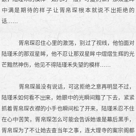
满是期待的样
让胥帛琛
本就说不
拒绝的
话……
胥帛琛忍住心里的激
，别过了视线，他怕面对
陆瑾禾的那双星眸，他不忍让那双星眸
熠熠生辉的光
芒黯然神伤，他见不得陆瑾禾失望的模样……
胥帛琛虽没有说话，可这拒绝之意再明显不过，
陆瑾禾如何看不
来，她
的光瞬间黯了
去，
抓着胥帛琛衣襟的小手也瞬间松了开来，陆瑾禾忍不住
在心
苦笑，胥帛琛怎么可能会告诉她谁是幕后黑手，
胥帛琛为了不让她去查当年之事，连大理寺的案宗阁都