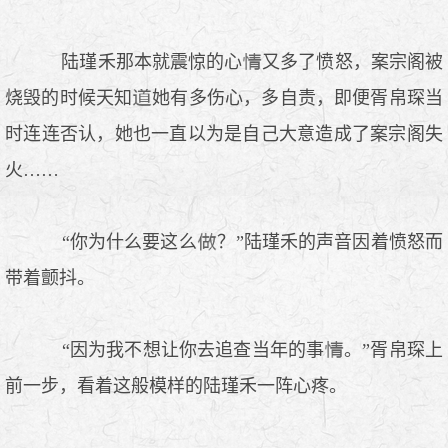
陆瑾禾那本就震惊的心
又多了愤怒，案宗阁被
烧毁的时候天知
她有多伤心，多自责，即便胥帛琛当
时连连否认，她也一直以为是自己大意造成了案宗阁失
火……
“你为什么要这么
？”陆瑾禾的声音因着愤怒而
带着颤抖。
“因为我不想让你去追查当年的事
。”胥帛琛上
前一步，看着这般模样的陆瑾禾一阵心疼。