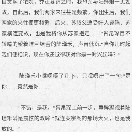
自赏赐了宅院，乔迁宴请之时，我母亲与陆婶娘一见如
故，自此后，我们两家来往甚是频繁，你
生后，我们
两家的来往便更频繁，后来，苏叔父遭受
人诬陷，苏
家横遭变故，也是我将你从苏家抱走……”胥帛琛目不
转睛的望着瞠目结
的陆瑾禾，声音低沉:“自你儿时起
我们便相识，现在你还觉得我对你是一时兴起吗？”
陆瑾禾小嘴嚅嗫了几
，只嚅嗫
了一句:“是
你……竟然是你……”
“不错，是我。”胥帛琛上前一步，垂眸凝视着陆
瑾禾满是震惊的双眸:“就连案宗阁的那场大火，也是我
放的。”