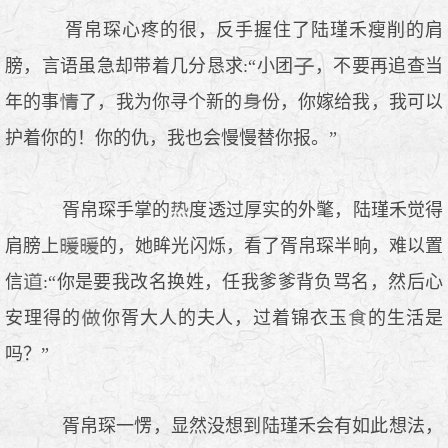
胥帛琛心疼的很，反手握住了陆瑾禾瘦削的肩
膀，言语虽急却带着几分恳求:“小团
，不要再追查当
年的事
了，我为你寻个新的
份，你嫁给我，我可以
护着你的！你的仇，我也会慢慢替你报。”
胥帛琛手掌的
度透过厚实的外氅，陆瑾禾觉得
肩膀上
的，她眸光闪烁，看了胥帛琛半晌，难以置
信
:“你是要我改名换姓，任我爹爹背负骂名，然后心
安理得的
你胥大人的夫人，过着锦衣玉
的生活是
吗？”
胥帛琛一愣，显然没想到陆瑾禾会有如此想法，