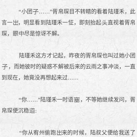
“小团
……”胥帛琛目不转睛的看着陆瑾禾，此
言一
，明显看到陆瑾禾一怔，即刻抬起
直视着胥帛
琛，
尽是惊讶不解。
陆瑾禾这方才记起，昨夜的胥帛琛也叫过她小团
，而她彼时的疑惑不解被后来的云雨之事冲淡，一直
到现在，她竟没再想起来过……
“你……”陆瑾禾一时语
，不等她继续发问，胥
帛琛便沉稳
:
“你从宥州偷跑
来的时候，陆叔父便给我送了