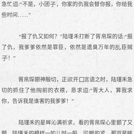
急忙
:“不是，小团
，你家的仇我会替你报，你给我
些时间……”
“报了仇又如何？”陆瑾禾打断了胥帛琛的话:“报
了仇，我爹爹依然是罪臣，依然是遗臭万年的
臣贼
！”
胥帛琛
神殷切，正
开
言语之时，陆瑾禾急
切的抓住了他
前的衣襟，恳求
:“胥大人，算我求
你，告诉我是谁害的我爹爹！”
陆瑾禾的星眸沁满祈求，看的胥帛琛心里颤了又
颤，陆瑾禾的模样一如儿时一般，可
的
，那双星眸