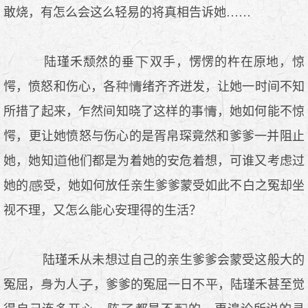
敢烧，有怎么会这么轻易的将真相告诉她……
陆瑾禾颓然的垂
双手，愣愣的杵在原地，惊
愕，愤怒和伤心，各
绪齐齐迸发，让她一时间不知
所措了起来，乍然间知晓了这样的事
，她如何能不惊
愕，更让她愤怒与伤心的是胥帛琛竟然和爹爹一并阻止
她，她知
他们都是为着她的安危着想，可谁又考虑过
她的
受，她如何放任亲生爹爹蒙受如此不白之冤却坐
视不理，又怎么能心安理得的生活？
陆瑾禾从未想过自己的亲生爹爹会蒙受这般大的
冤屈，
为人
，爹爹的冤屈一日不平，陆瑾禾甚至觉