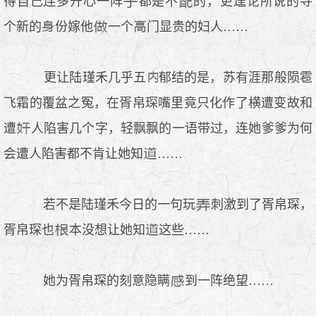
得自己连多开心一阵
都是不
的，更遑论所说的寻
个新的
份嫁他
一个
门显贵的妇人……
更让陆瑾禾几乎五
郁结的是，苏有涯那般陨雹
飞霜的覆盆之冤，在胥帛琛嘴里竟只化作了横遭变故和
遭
人陷害几个字，轻飘飘的一语带过，连她爹爹为何
会遭人陷害都不肯让她知
……
若不是陆瑾禾今日的一句玩
刺激到了胥帛琛，
胥帛琛也
本没想让她知
这些……
她为胥帛琛的刻意隐瞒
到一阵绝望……