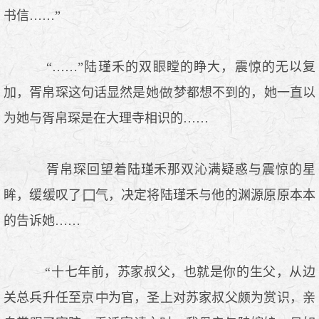
书信……”
“……”陆瑾禾的双
瞠的睁大，震惊的无以复
加，胥帛琛这句话显然是她
梦都想不到的，她一直以
为她与胥帛琛是在大理寺相识的……
胥帛琛回望着陆瑾禾那双沁满疑惑与震惊的星
眸，缓缓叹了
气，决定将陆瑾禾与他的渊源原原本本
的告诉她……
“十七年前，苏家叔父，也就是你的生父，从边
关总兵升任至京
为官，圣上对苏家叔父颇为赏识，亲