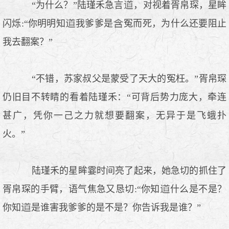
“为什么？”陆瑾禾急言
，对视着胥帛琛，星眸
闪烁:“你明明知
我爹爹是
冤而死，为什么还要阻止
我去翻案？”
“不错，苏家叔父是蒙受了天大的冤枉。”胥帛琛
仍旧目不转睛的看着陆瑾禾：“可背后势力庞大，牵连
甚广，凭你一己之力就想要翻案，无异于是飞蛾扑
火。”
陆瑾禾的星眸霎时间亮了起来，她急切的抓住了
胥帛琛的手臂，语气焦急又恳切:“你知
什么是不是？
你知
是谁害我爹爹的是不是？你告诉我是谁？”