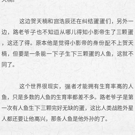
这边贺天楠和
浩辰还在纠结
们，另外一
边，路老爷
也不知
从哪儿得知小影帝生了三颗
，这还了得。原本他是觉得小影帝的
份
不上贺天
楠，但要是一条能一
生
三颗
的人鱼，这就不
同了。
这个世界很现实，
者才能拥有生育率
的人
鱼，只是多数的人鱼的生育率都差不多。路老爷
是第
一次有人鱼生
三颗完好无缺的
，这比人类战胜外星
人都还要让他
兴，那条人鱼是他外孙的了。