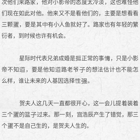
次他们来路家，他对小影帝的态度太冷淡，这也难怪他
们现在如此对他。他来又不是看他们的，主要是想看看
三颗
，要是其
有小人鱼就好了。路家也有年轻的繁
衍者，到时候也许有机会。
星际时代表兄弟成婚是
正常的事
，只是小影
帝不知
，要是他知
路老爷
的想法估计也不能怎
么样，谁让未来的人基因选择
。
贺夫人这几天一直都很开心，这一会儿提着装着
三个
的篮
过来。那一刻，
浩辰产生了错觉，那三
个
不是自己生的，是贺夫人生的。