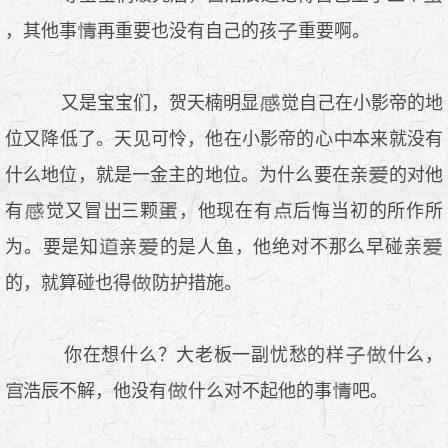
，其他事
再重要也没有自己的孩
重要啊。
又是宝宝们，贺天楠明显
觉自己在小影帝的地
位又降低了。天见可怜，他在小影帝的心
本来就没有
什么地位，就是一金主的地位。为什么要在亲
的对他
有
觉又冒
三颗
，他现在有
后悔当初的所作所
为。要是知
亲
的是人鱼，他绝对不那么早碰亲
的，就算碰也得
防护措施。
你在想什么？大老板一副忧愁的样
什么，
浩辰不解，他没有
什么对不起他的事
吧。