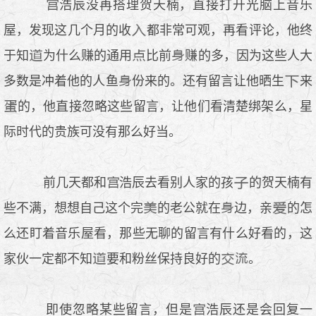
浩辰没再搭理贺天楠，直接打开光脑上音乐
屋，发现这几个月的收
都非常可观，再看评论，他终
于知
为什么赚的通用
比前
赚的多，因为这些人大
多数是冲着他的人鱼
份来的。还有留言让他晒生
来
的，他直接忽略这些留言，让他们看清楚绑架么，星
际时代的贵族可没有那么好当。
前几天都和
浩辰去看别人家的孩
的贺天楠有
些不满，想想自己这个完
的老公就在
边，亲
的怎
么还盯着音乐屋看，那些无聊的留言有什么好看的，这
家伙一定都不知
要和粉丝保持良好的
。
即使忽略某些留言，但是
浩辰还是会回复一