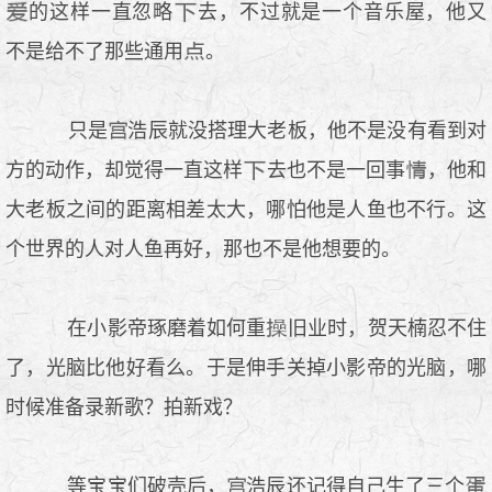
的这样一直忽略
去，不过就是一个音乐屋，他又
不是给不了那些通用
。
只是
浩辰就没搭理大老板，他不是没有看到对
方的动作，却觉得一直这样
去也不是一回事
，他和
大老板之间的距离相差太大，哪怕他是人鱼也不行。这
个世界的人对人鱼再好，那也不是他想要的。
在小影帝琢磨着如何重
旧业时，贺天楠忍不住
了，光脑比他好看么。于是伸手关掉小影帝的光脑，哪
时候准备录新歌？拍新戏？
等宝宝们破壳后，
浩辰还记得自己生了三个