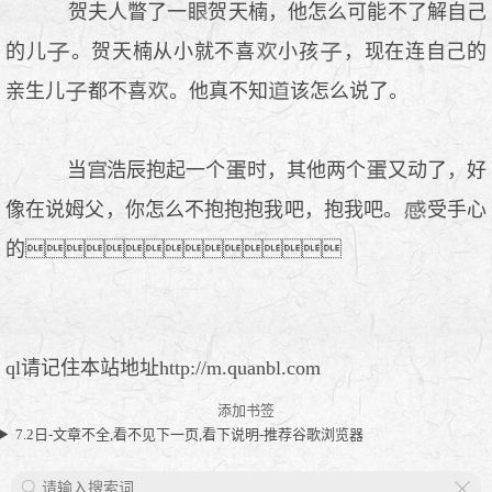
贺夫人瞥了一
贺天楠，他怎么可能不了解自己
的儿
。贺天楠从小就不喜
小孩
，现在连自己的
亲生儿
都不喜
。他真不知
该怎么说了。
当
浩辰抱起一个
时，其他两个
又动了，好
像在说姆父，你怎么不抱抱抱我吧，抱我吧。
受手心
的
ql请记住本站地址http://m.quanbl.com
添加书签
7.2日-文章不全,看不见下一页,看下说明-推荐谷歌浏览器