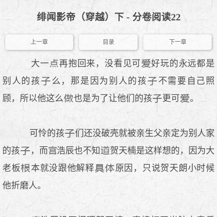
绯闻影帝（穿越）下 - 分卷阅读22
上一章
目录
下一章
大一
再抱回来，没看见可
好玩的永远都是
别人的孩
么，那是因为别人的孩
不需要自己照
顾，所以他这么
也是为了让他们的孩
更可
。
可怜的孩
们还没破壳就被亲生父亲定为别人家
的孩
，而
浩辰也不知
贺天楠是这样想的，因为大
老板
本就没跟他解释
原因，只说贺天朗小时候
他折磨人。