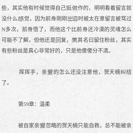
些，其实他有时候觉得自己
作的，明明看着留言就
没什么
觉，因为前
刚刚
时被太在意留言被骂过
N多次，前
悟了，而他这个比前
还冷漠的灵魂怎么
可能不了解，但他还是回复，
其名曰留住粉丝，其实
有些粉丝是真心非常好的，只是他傻傻分不清。
挥挥手，亲
的怎么还没注意他，贺天楠纠结
了。
第59章：温柔
被自家亲
忽略的贺天楠只能自救，总不能被亲