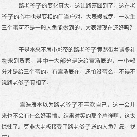
路老爷
的变化真大，这让路嘉囧到了，这在老
爷
的心
也是变相的门当
对。大表嫂威武，一次生
三个
可不是一般人鱼能
到的，大表嫂现在还好吗？
于是本来不屑小影帝的路老爷
竟然带着诸多礼
来到贺家，其
一大
分是送给
浩辰的，一小
分才是给三个
的。有
浩辰在，还怕没
么，不得不
说路老爷
真相了。
浩辰本以为路老爷
不喜
自己，这一会儿
来也不会有什么好事
。结果对笑的那个慈祥啊，这太
惊悚了。莫非大老板接受了路老爷
送的人鱼？靠，找