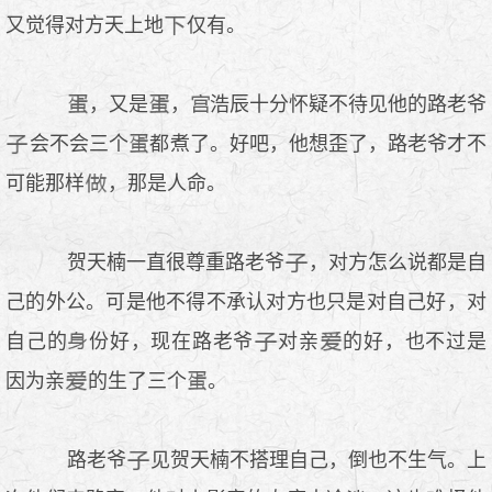
又觉得对方天上地
仅有。
，又是
，
浩辰十分怀疑不待见他的路老爷
会不会三个
都煮了。好吧，他想歪了，路老爷才不
可能那样
，那是人命。
贺天楠一直很尊重路老爷
，对方怎么说都是自
己的外公。可是他不得不承认对方也只是对自己好，对
自己的
份好，现在路老爷
对亲
的好，也不过是
因为亲
的生了三个
。
路老爷
见贺天楠不搭理自己，倒也不生气。上