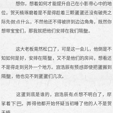
想你，想着如何才能提升自己在小影帝心
的地
位，贺天楠琢磨着是不是得趁着三颗
还没有破壳之
际先
什么，不然他还不得被挤到边边角角，既然你
想带宝宝们，那我就把他们安排在我们隔
。
这大老板竟然松
了，可是这一会儿，他倒是不
知如何是好，安排在隔
，又不是他们的房间，想看还
不是得走到另外一个地方。
浩辰有预
即使把
搬到
隔
，他也见不到
们几次。
这
到底是谁的，
浩辰有
想不明白了，
挲着
，
得他都开始怀疑当初睡了他的人不是贺
天楠。