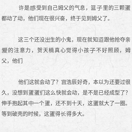
许是
受到自己姆父的气息，篮
里的三颗
都动了动，他们现在很兴奋，终于见到姆父了。
这三个还没
生的小鬼，现在就知
跟他抢夺亲
的注意力，贺天楠真心觉得小孩
不好照顾，姆
父，他们
他们这就会动了？
浩辰好奇，本以为还要过很
久，没想到
们这么快就会动，是不是已经成型了？
伸手抱起其
一个
，还不到十天，这
就大了一圈。
等到破壳的时候，这
得
得多大。