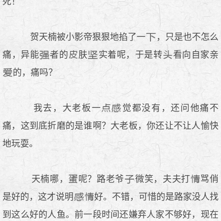
死！
贺天楠被小影帝狠狠地掐了一
，只是也不怎么
痛，异能
者的
肤
实着呢，于是转
看向自家亲
的，痛吗？
我去，大老板一
觉都没有，还问他痛不
痛，这到底折磨的是谁啊？大老板，你还让不让人愉快
地玩耍。
天楠哪，
呢？路老爷
微笑，夫夫打
骂俏
是好的，这才说明
好。不错，可惜的是路家没人找
到这么好的人鱼。前一段时间还嫌弃人家不够好，现在