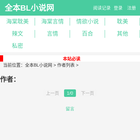
全本BL小说网
阅读记录
登录
注册
海棠耽美
海棠言情
情欲小说
耽美
辣文
言情
百合
其他
私密
本站必读
当前位置：
全本BL小说网
>
作者列表
>
作者：
上一页
1/0
下一页
留言